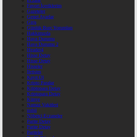
Eczane
Favori İçeriklerim
Gazeteler
Genel Ayarlar
Giriş
Günlük Burç Yorumları
Hakkımızda
Hava Durumu
Hava Durumu 2
Header4
Hisse Detay
Hisse Detay
Hisseler
İletişim
Kayıt Ol
Kripto Paralar
Kriptopara Detay
Kriptopara Detay
Künye
Namaz Vakitleri
nnbil
Nöbetçi Eczaneler
Parite Detay
Parite Detay
Pariteler