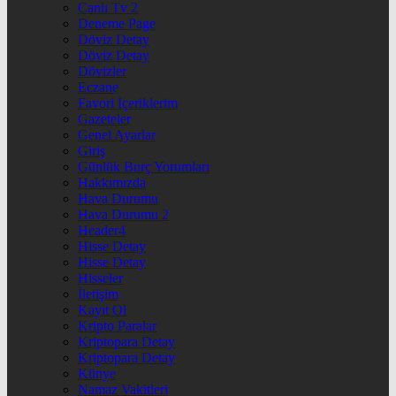
Canlı Tv 2
Deneme Page
Döviz Detay
Döviz Detay
Dövizler
Eczane
Favori İçeriklerim
Gazeteler
Genel Ayarlar
Giriş
Günlük Burç Yorumları
Hakkımızda
Hava Durumu
Hava Durumu 2
Header4
Hisse Detay
Hisse Detay
Hisseler
İletişim
Kayıt Ol
Kripto Paralar
Kriptopara Detay
Kriptopara Detay
Künye
Namaz Vakitleri