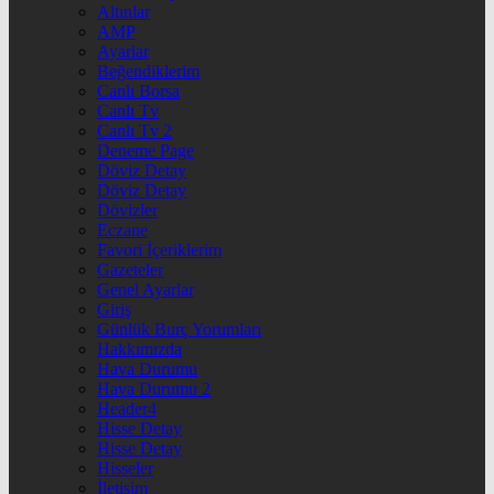
Altınlar
AMP
Ayarlar
Beğendiklerim
Canlı Borsa
Canlı Tv
Canlı Tv 2
Deneme Page
Döviz Detay
Döviz Detay
Dövizler
Eczane
Favori İçeriklerim
Gazeteler
Genel Ayarlar
Giriş
Günlük Burç Yorumları
Hakkımızda
Hava Durumu
Hava Durumu 2
Header4
Hisse Detay
Hisse Detay
Hisseler
İletişim