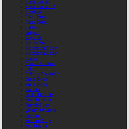
Hava Durumu
Hava Durumu 2
Header4
Hisse Detay
Hisse Detay
Hisseler
İletişim
Kayıt Ol
Kripto Paralar
Kriptopara Detay
Kriptopara Detay
Künye
Namaz Vakitleri
nnbil
Nöbetçi Eczaneler
Parite Detay
Parite Detay
Pariteler
Profili Düzenle
Puan Durumu
Sample Page
Şifremi Unuttum
Sinema
Sinema Detay
Son Dakika