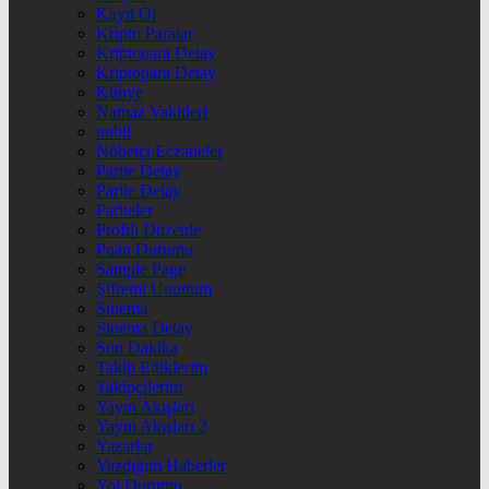
Kayıt Ol
Kripto Paralar
Kriptopara Detay
Kriptopara Detay
Künye
Namaz Vakitleri
nnbil
Nöbetçi Eczaneler
Parite Detay
Parite Detay
Pariteler
Profili Düzenle
Puan Durumu
Sample Page
Şifremi Unuttum
Sinema
Sinema Detay
Son Dakika
Takip Ettiklerim
Takipçilerim
Yayın Akışları
Yayın Akışları 2
Yazarlar
Yazdığım Haberler
Yol Durumu