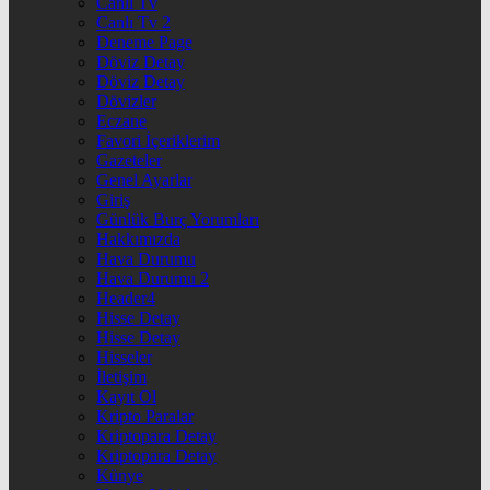
Canlı Tv
Canlı Tv 2
Deneme Page
Döviz Detay
Döviz Detay
Dövizler
Eczane
Favori İçeriklerim
Gazeteler
Genel Ayarlar
Giriş
Günlük Burç Yorumları
Hakkımızda
Hava Durumu
Hava Durumu 2
Header4
Hisse Detay
Hisse Detay
Hisseler
İletişim
Kayıt Ol
Kripto Paralar
Kriptopara Detay
Kriptopara Detay
Künye