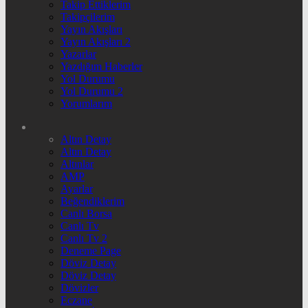
Takip Ettiklerim
Takipçilerim
Yayın Akışları
Yayın Akışları 2
Yazarlar
Yazdığım Haberler
Yol Durumu
Yol Durumu 2
Yorumlarım
Altın Detay
Altın Detay
Altınlar
AMP
Ayarlar
Beğendiklerim
Canlı Borsa
Canlı Tv
Canlı Tv 2
Deneme Page
Döviz Detay
Döviz Detay
Dövizler
Eczane