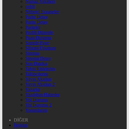
Namaz Vakitleri
nnbil
Nöbetçi Eczaneler
Parite Detay
Parite Detay
Pariteler
Profili Düzenle
Puan Durumu
Sample Page
Şifremi Unuttum
Sinema
Sinema Detay
Son Dakika
Takip Ettiklerim
Takipçilerim
Yayın Akışları
Yayın Akışları 2
Yazarlar
Yazdığım Haberler
Yol Durumu
Yol Durumu 2
Yorumlarım
DİĞER
İletişim