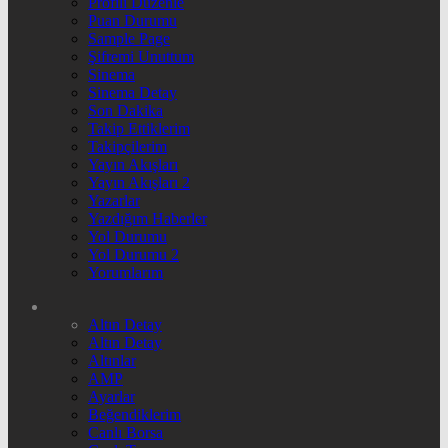
Profili Düzenle
Puan Durumu
Sample Page
Şifremi Unuttum
Sinema
Sinema Detay
Son Dakika
Takip Ettiklerim
Takipçilerim
Yayın Akışları
Yayın Akışları 2
Yazarlar
Yazdığım Haberler
Yol Durumu
Yol Durumu 2
Yorumlarım
Altın Detay
Altın Detay
Altınlar
AMP
Ayarlar
Beğendiklerim
Canlı Borsa