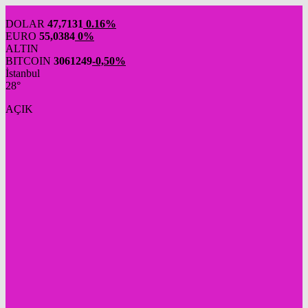
DOLAR
47,7131
0.16%
EURO
55,0384
0%
ALTIN
BITCOIN
3061249
-0,50%
İstanbul
28°
AÇIK