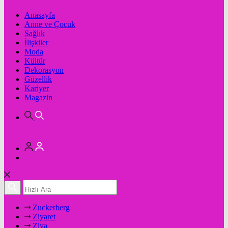
Anasayfa
Anne ve Çocuk
Sağlık
İlişkiler
Moda
Kültür
Dekorasyon
Güzellik
Kariyer
Magazin
Zuckerberg
Ziyaret
Ziya