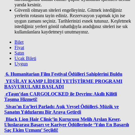
yarıda kesiniz.
Güvenli olmayan siteleri engelleyiniz. Gitmek istediğiniz
yerlerin rotasını tayin ediniz. Rezervasyon yapmak için ise
uygun zamanı seçiniz. Tarihlerinizi esnek tutunuz. Keşfetmek
istediğiniz yerleri gönül rahatlığıyla aradığınız siteleri ise sık
kullanılanlara kaydetmeyi unutmayınız.
Bilet
Fiyat
Satın
Uçak Bileti
Uygun
6. Humanitarian Film Festival Ödülleri Sahiplerini Buldu
YEŞİLAY KAMP LİDERİ YETİŞTİRME PROGRAMI
BAŞVURULARI BAŞLADI
eTaşın’dan CARGOLOCKED ile Devrim: Akıllı Kilitli
Taşıma Hizmeti!
Sivas’ın En’leri Parladı: Aşık Veysel Ödülleri, Müzik ve
Sanatın Yıldızlarını Bir Araya Getirdi
Black Lion Hair Clinic’in Kurucusu Melih Arslan Keser,
Uluslararası Başarı ve Kariyer Ödüllerinde ‘Yılın En Başarılı
Saç Ekim Uzmanı’ Seçildi!