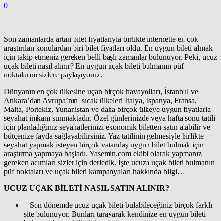
0
Son zamanlarda artan bilet fiyatlarıyla birlikte internette en çok
araştırılan konulardan biri bilet fiyatları oldu. En uygun bileti almak
için takip etmeniz gereken belli başlı zamanlar bulunuyor. Peki, ucuz
uçak bileti nasıl alınır? En uygun uçak bileti bulmanın püf
noktalarını sizlere paylaşıyoruz.
Dünyanın en çok ülkesine uçan birçok havayolları, İstanbul ve
Ankara’dan Avrupa’nın sıcak ülkeleri İtalya, İspanya, Fransa,
Malta, Portekiz, Yunanistan ve daha birçok ülkeye uygun fiyatlarla
seyahat imkanı sunmaktadır. Özel günlerinizde veya hafta sonu tatili
için planladığınız seyahatlerinizi ekonomik biletten satın alabilir ve
bütçenize fayda sağlayabilirsiniz. Yaz tatilinin gelmesiyle birlikte
seyahat yapmak isteyen birçok vatandaş uygun bilet bulmak için
araştırma yapmaya başladı. Yasemin.com ekibi olarak yapmanız
gereken adımları sizler için derledik. İşte ucuza uçak bileti bulmanın
püf noktaları ve uçak bileti kampanyaları hakkında bilgi…
UCUZ UÇAK BİLETİ NASIL SATIN ALINIR?
– Son dönemde ucuz uçak bileti bulabileceğiniz birçok farklı
site bulunuyor. Bunları tarayarak kendinize en uygun bileti