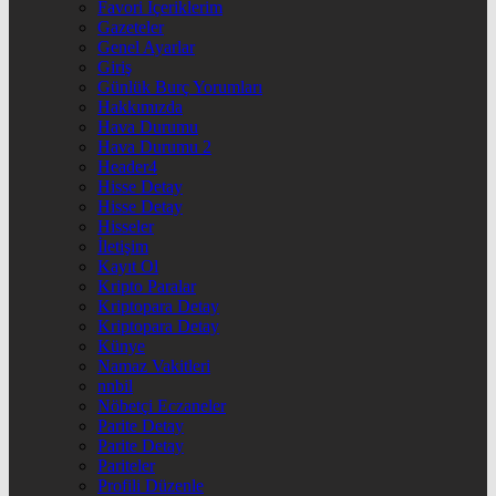
Favori İçeriklerim
Gazeteler
Genel Ayarlar
Giriş
Günlük Burç Yorumları
Hakkımızda
Hava Durumu
Hava Durumu 2
Header4
Hisse Detay
Hisse Detay
Hisseler
İletişim
Kayıt Ol
Kripto Paralar
Kriptopara Detay
Kriptopara Detay
Künye
Namaz Vakitleri
nnbil
Nöbetçi Eczaneler
Parite Detay
Parite Detay
Pariteler
Profili Düzenle