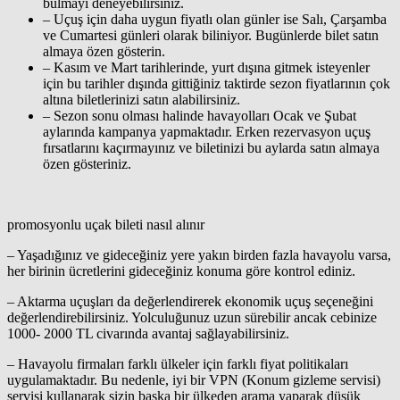
bulmayı deneyebilirsiniz.
– Uçuş için daha uygun fiyatlı olan günler ise Salı, Çarşamba
ve Cumartesi günleri olarak biliniyor. Bugünlerde bilet satın
almaya özen gösterin.
– Kasım ve Mart tarihlerinde, yurt dışına gitmek isteyenler
için bu tarihler dışında gittiğiniz taktirde sezon fiyatlarının çok
altına biletlerinizi satın alabilirsiniz.
– Sezon sonu olması halinde havayolları Ocak ve Şubat
aylarında kampanya yapmaktadır. Erken rezervasyon uçuş
fırsatlarını kaçırmayınız ve biletinizi bu aylarda satın almaya
özen gösteriniz.
promosyonlu uçak bileti nasıl alınır
– Yaşadığınız ve gideceğiniz yere yakın birden fazla havayolu varsa,
her birinin ücretlerini gideceğiniz konuma göre kontrol ediniz.
– Aktarma uçuşları da değerlendirerek ekonomik uçuş seçeneğini
değerlendirebilirsiniz. Yolculuğunuz uzun sürebilir ancak cebinize
1000- 2000 TL civarında avantaj sağlayabilirsiniz.
– Havayolu firmaları farklı ülkeler için farklı fiyat politikaları
uygulamaktadır. Bu nedenle, iyi bir VPN (Konum gizleme servisi)
servisi kullanarak sizin başka bir ülkeden arama yaparak düşük