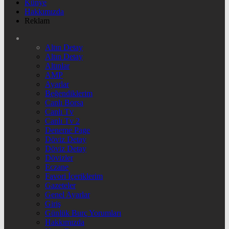
Künye
Hakkımızda
Reklam
Altın Detay
Altın Detay
Altınlar
AMP
Ayarlar
Beğendiklerim
Canlı Borsa
Canlı Tv
Canlı Tv 2
Deneme Page
Döviz Detay
Döviz Detay
Dövizler
Eczane
Favori İçeriklerim
Gazeteler
Genel Ayarlar
Giriş
Günlük Burç Yorumları
Hakkımızda