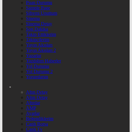
Puan Durumu
Sample Page
Şifremi Unuttum
Sinema
Sinema Detay
Son Dakika
Takip Ettiklerim
Takipçilerim
Yayın Akışları
Yayın Akışları 2
Yazarlar
Yazdığım Haberler
Yol Durumu
Yol Durumu 2
Yorumlarım
Altın Detay
Altın Detay
Altınlar
AMP
Ayarlar
Beğendiklerim
Canlı Borsa
Canlı Tv