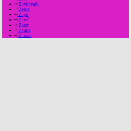
Zeytinyağı
Zerda
Zayn
Zayıf
Zarar
Zanna
Zaman