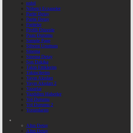
nnbil
Nöbetçi Eczaneler
Parite Detay
Parite Detay
Pariteler
Profili Düzenle
Puan Durumu
Sample Page
Şifremi Unuttum
Sinema
Sinema Detay
Son Dakika
Takip Ettiklerim
Takipçilerim
Yayın Akışları
Yayın Akışları 2
Yazarlar
Yazdığım Haberler
Yol Durumu
Yol Durumu 2
Yorumlarım
Altın Detay
Altın Detay