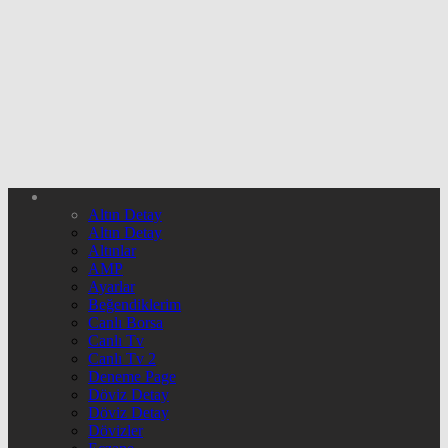
Altın Detay
Altın Detay
Altınlar
AMP
Ayarlar
Beğendiklerim
Canlı Borsa
Canlı Tv
Canlı Tv 2
Deneme Page
Döviz Detay
Döviz Detay
Dövizler