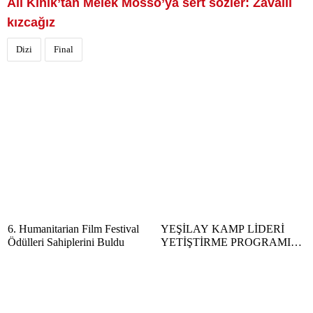
Ali Kınık’tan Melek Mosso’ya sert sözler: Zavallı
kızcağız
Dizi
Final
6. Humanitarian Film Festival
YEŞİLAY KAMP LİDERİ
Ödülleri Sahiplerini Buldu
YETİŞTİRME PROGRAMI
BAŞVURULARI BAŞLADI