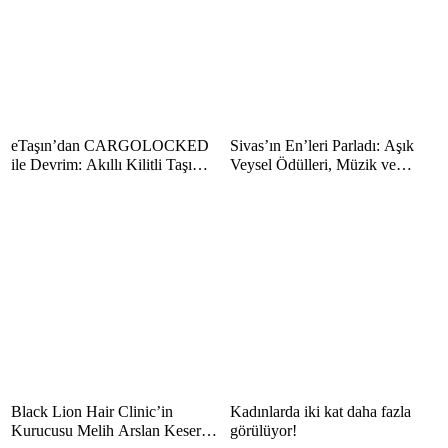
eTaşın’dan CARGOLOCKED
Sivas’ın En’leri Parladı: Aşık
ile Devrim: Akıllı Kilitli Taşıma
Veysel Ödülleri, Müzik ve
Hizmeti!
Sanatın Yıldızlarını Bir Araya
Getirdi
Black Lion Hair Clinic’in
Kadınlarda iki kat daha fazla
Kurucusu Melih Arslan Keser,
görülüyor!