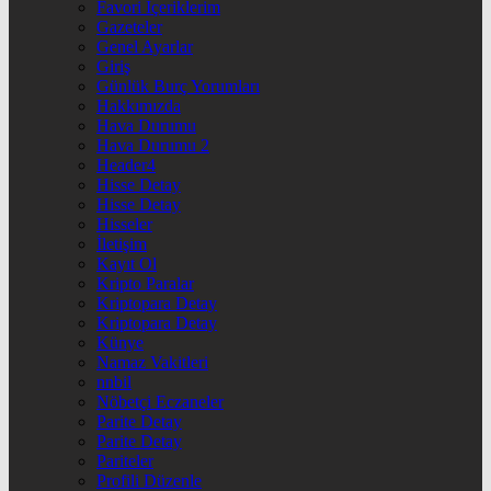
Favori İçeriklerim
Gazeteler
Genel Ayarlar
Giriş
Günlük Burç Yorumları
Hakkımızda
Hava Durumu
Hava Durumu 2
Header4
Hisse Detay
Hisse Detay
Hisseler
İletişim
Kayıt Ol
Kripto Paralar
Kriptopara Detay
Kriptopara Detay
Künye
Namaz Vakitleri
nnbil
Nöbetçi Eczaneler
Parite Detay
Parite Detay
Pariteler
Profili Düzenle