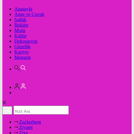
Anasayfa
Anne ve Çocuk
Sağlık
İlişkiler
Moda
Kültür
Dekorasyon
Güzellik
Kariyer
Magazin
Zuckerberg
Ziyaret
Ziya