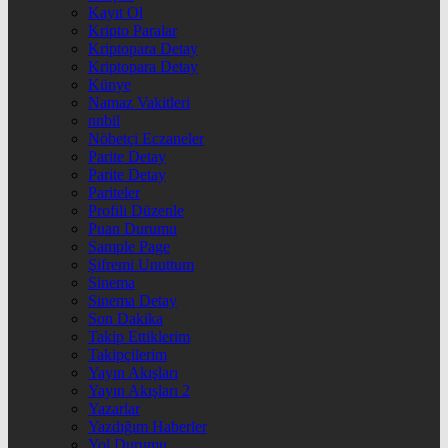
Kayıt Ol
Kripto Paralar
Kriptopara Detay
Kriptopara Detay
Künye
Namaz Vakitleri
nnbil
Nöbetçi Eczaneler
Parite Detay
Parite Detay
Pariteler
Profili Düzenle
Puan Durumu
Sample Page
Şifremi Unuttum
Sinema
Sinema Detay
Son Dakika
Takip Ettiklerim
Takipçilerim
Yayın Akışları
Yayın Akışları 2
Yazarlar
Yazdığım Haberler
Yol Durumu