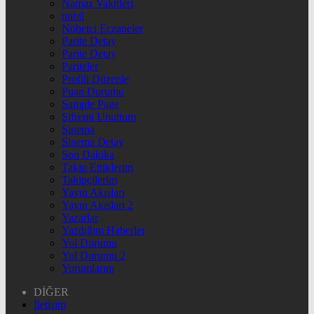
Namaz Vakitleri
nnbil
Nöbetçi Eczaneler
Parite Detay
Parite Detay
Pariteler
Profili Düzenle
Puan Durumu
Sample Page
Şifremi Unuttum
Sinema
Sinema Detay
Son Dakika
Takip Ettiklerim
Takipçilerim
Yayın Akışları
Yayın Akışları 2
Yazarlar
Yazdığım Haberler
Yol Durumu
Yol Durumu 2
Yorumlarım
DİĞER
İletişim