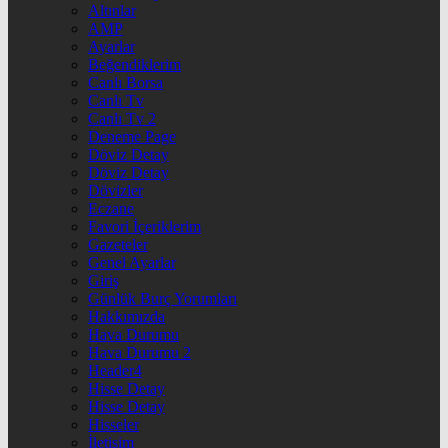
Altınlar
AMP
Ayarlar
Beğendiklerim
Canlı Borsa
Canlı Tv
Canlı Tv 2
Deneme Page
Döviz Detay
Döviz Detay
Dövizler
Eczane
Favori İçeriklerim
Gazeteler
Genel Ayarlar
Giriş
Günlük Burç Yorumları
Hakkımızda
Hava Durumu
Hava Durumu 2
Header4
Hisse Detay
Hisse Detay
Hisseler
İletişim