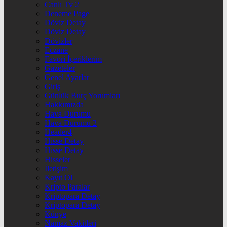
Canlı Tv 2
Deneme Page
Döviz Detay
Döviz Detay
Dövizler
Eczane
Favori İçeriklerim
Gazeteler
Genel Ayarlar
Giriş
Günlük Burç Yorumları
Hakkımızda
Hava Durumu
Hava Durumu 2
Header4
Hisse Detay
Hisse Detay
Hisseler
İletişim
Kayıt Ol
Kripto Paralar
Kriptopara Detay
Kriptopara Detay
Künye
Namaz Vakitleri