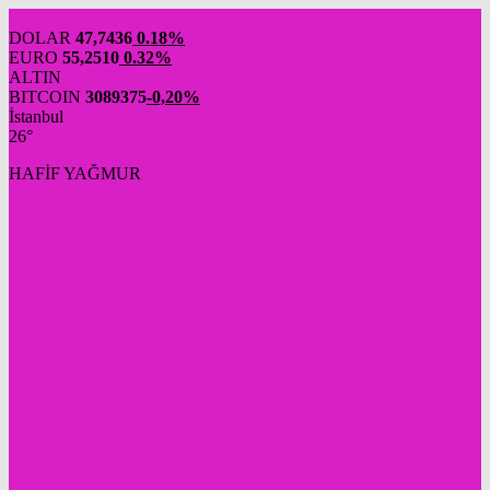
DOLAR
47,7436
0.18%
EURO
55,2510
0.32%
ALTIN
BITCOIN
3089375
-0,20%
İstanbul
26°
HAFİF YAĞMUR