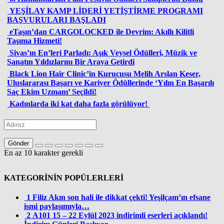
YEŞİLAY KAMP LİDERİ YETİŞTİRME PROGRAMI
BAŞVURULARI BAŞLADI
eTaşın’dan CARGOLOCKED ile Devrim: Akıllı Kilitli
Taşıma Hizmeti!
Sivas’ın En’leri Parladı: Aşık Veysel Ödülleri, Müzik ve
Sanatın Yıldızlarını Bir Araya Getirdi
Black Lion Hair Clinic’in Kurucusu Melih Arslan Keser,
Uluslararası Başarı ve Kariyer Ödüllerinde ‘Yılın En Başarılı
Saç Ekim Uzmanı’ Seçildi!
Kadınlarda iki kat daha fazla görülüyor!
Gönder
En az 10 karakter gerekli
KATEGORİNİN POPÜLERLERİ
1
Filiz Akın son hali ile dikkat çekti! Yeşilçam’ın efsane
ismi paylaşımıyla…
2
A101 15 – 22 Eylül 2023 indirimli eserleri açıklandı!