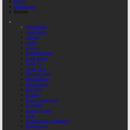
Künye
Hakkımızda
Reklam
Altın Detay
Altın Detay
Altınlar
AMP
Ayarlar
Beğendiklerim
Canlı Borsa
Canlı Tv
Canlı Tv 2
Deneme Page
Döviz Detay
Döviz Detay
Dövizler
Eczane
Favori İçeriklerim
Gazeteler
Genel Ayarlar
Giriş
Günlük Burç Yorumları
Hakkımızda