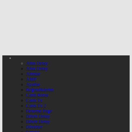
Altın Detay
Altın Detay
Altınlar
AMP
Ayarlar
Beğendiklerim
Canlı Borsa
Canlı Tv
Canlı Tv 2
Deneme Page
Döviz Detay
Döviz Detay
Dövizler