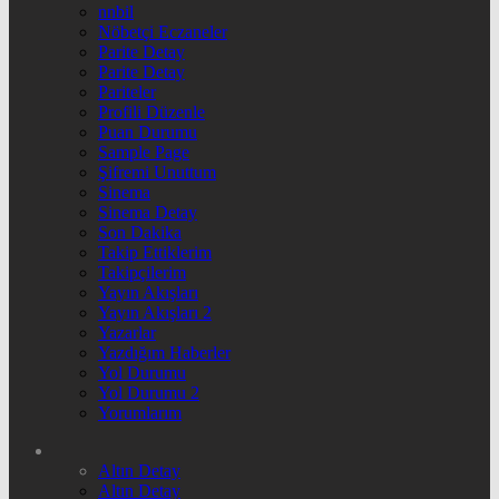
nnbil
Nöbetçi Eczaneler
Parite Detay
Parite Detay
Pariteler
Profili Düzenle
Puan Durumu
Sample Page
Şifremi Unuttum
Sinema
Sinema Detay
Son Dakika
Takip Ettiklerim
Takipçilerim
Yayın Akışları
Yayın Akışları 2
Yazarlar
Yazdığım Haberler
Yol Durumu
Yol Durumu 2
Yorumlarım
Altın Detay
Altın Detay