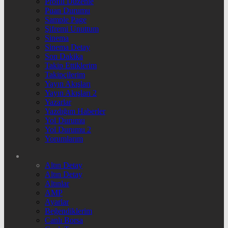
Profili Düzenle
Puan Durumu
Sample Page
Şifremi Unuttum
Sinema
Sinema Detay
Son Dakika
Takip Ettiklerim
Takipçilerim
Yayın Akışları
Yayın Akışları 2
Yazarlar
Yazdığım Haberler
Yol Durumu
Yol Durumu 2
Yorumlarım
Altın Detay
Altın Detay
Altınlar
AMP
Ayarlar
Beğendiklerim
Canlı Borsa