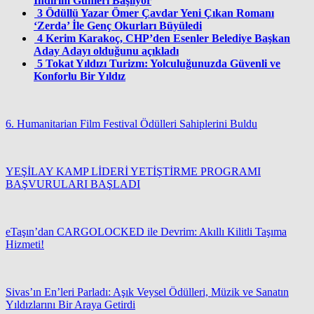
İndirim Günleri Başlıyor
3
Ödüllü Yazar Ömer Çavdar Yeni Çıkan Romanı
‘Zerda’ İle Genç Okurları Büyüledi
4
Kerim Karakoç, CHP’den Esenler Belediye Başkan
Aday Adayı olduğunu açıkladı
5
Tokat Yıldızı Turizm: Yolculuğunuzda Güvenli ve
Konforlu Bir Yıldız
6. Humanitarian Film Festival Ödülleri Sahiplerini Buldu
YEŞİLAY KAMP LİDERİ YETİŞTİRME PROGRAMI
BAŞVURULARI BAŞLADI
eTaşın’dan CARGOLOCKED ile Devrim: Akıllı Kilitli Taşıma
Hizmeti!
Sivas’ın En’leri Parladı: Aşık Veysel Ödülleri, Müzik ve Sanatın
Yıldızlarını Bir Araya Getirdi