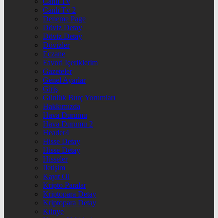
Canlı Tv
Canlı Tv 2
Deneme Page
Döviz Detay
Döviz Detay
Dövizler
Eczane
Favori İçeriklerim
Gazeteler
Genel Ayarlar
Giriş
Günlük Burç Yorumları
Hakkımızda
Hava Durumu
Hava Durumu 2
Header4
Hisse Detay
Hisse Detay
Hisseler
İletişim
Kayıt Ol
Kripto Paralar
Kriptopara Detay
Kriptopara Detay
Künye