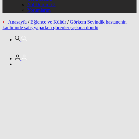
Yol Durumu 2
Yorumlarım
Anasayfa
/
Eğlence ve Kültür
/
Görkem Sevindik hastanenin
kantininde satış yaparken görenler şaşkına döndü