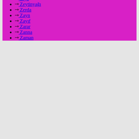
Zeytinyağı
Zerda
Zayn
Zayıf
Zarar
Zanna
Zaman