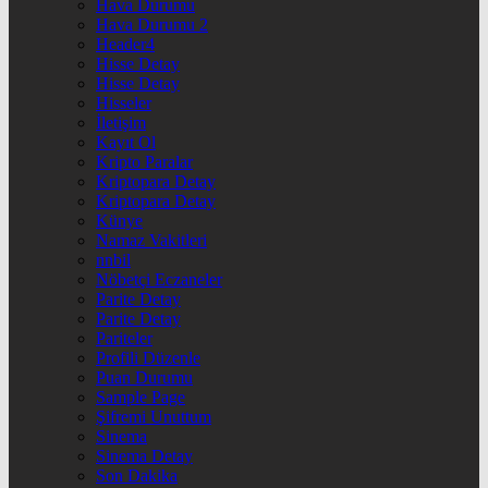
Hava Durumu
Hava Durumu 2
Header4
Hisse Detay
Hisse Detay
Hisseler
İletişim
Kayıt Ol
Kripto Paralar
Kriptopara Detay
Kriptopara Detay
Künye
Namaz Vakitleri
nnbil
Nöbetçi Eczaneler
Parite Detay
Parite Detay
Pariteler
Profili Düzenle
Puan Durumu
Sample Page
Şifremi Unuttum
Sinema
Sinema Detay
Son Dakika