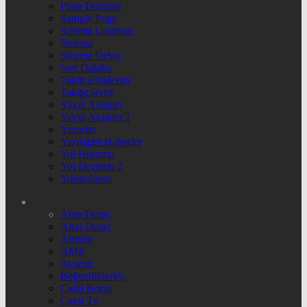
Puan Durumu
Sample Page
Şifremi Unuttum
Sinema
Sinema Detay
Son Dakika
Takip Ettiklerim
Takipçilerim
Yayın Akışları
Yayın Akışları 2
Yazarlar
Yazdığım Haberler
Yol Durumu
Yol Durumu 2
Yorumlarım
Altın Detay
Altın Detay
Altınlar
AMP
Ayarlar
Beğendiklerim
Canlı Borsa
Canlı Tv