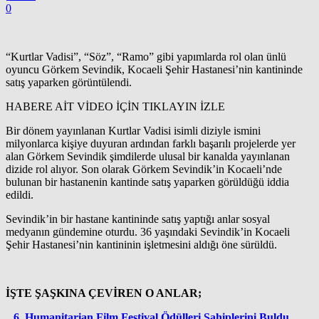
0
“Kurtlar Vadisi”, “Söz”, “Ramo” gibi yapımlarda rol olan ünlü
oyuncu Görkem Sevindik, Kocaeli Şehir Hastanesi’nin kantininde
satış yaparken görüntülendi.
HABERE AİT VİDEO İÇİN TIKLAYIN
İZLE
Bir dönem yayınlanan Kurtlar Vadisi isimli diziyle ismini
milyonlarca kişiye duyuran ardından farklı başarılı projelerde yer
alan Görkem Sevindik şimdilerde ulusal bir kanalda yayınlanan
dizide rol alıyor. Son olarak Görkem Sevindik’in Kocaeli’nde
bulunan bir hastanenin kantinde satış yaparken görüldüğü iddia
edildi.
Sevindik’in bir hastane kantininde satış yaptığı anlar sosyal
medyanın gündemine oturdu. 36 yaşındaki Sevindik’in Kocaeli
Şehir Hastanesi’nin kantininin işletmesini aldığı öne sürüldü.
İŞTE ŞAŞKINA ÇEVİREN O ANLAR;
6. Humanitarian Film Festival Ödülleri Sahiplerini Buldu