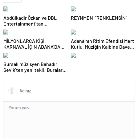
Abdülkadir Özkan ve DBL
REYNMEN “RENKLENSİN”
Entertainment’tan
Dezenformasyon
Kampanyasına Karşı
MİLYONLARCA KİŞİ
Adana’nın Ritim Efendisi Mert
açıklama!
KARNAVAL İÇIN ADANA’DA
Kutlu, Müziğin Kalbine Davet
BULUŞTU
Ediyor!
Bursalı müzisyen Bahadır
Sevik’ten yeni tekli: Buralar
hep dutluktu!