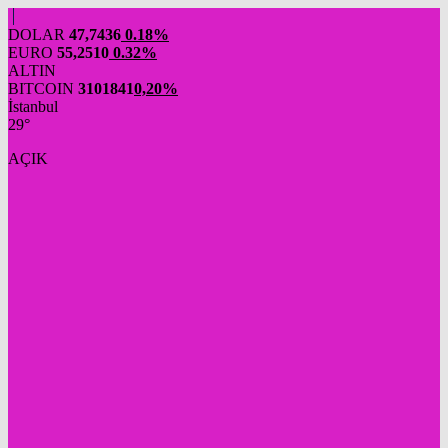
DOLAR
47,7436
0.18%
EURO
55,2510
0.32%
ALTIN
BITCOIN
3101841
0,20%
İstanbul
29°
AÇIK