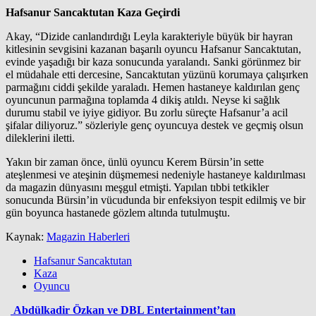
Hafsanur Sancaktutan Kaza Geçirdi
Akay, “Dizide canlandırdığı Leyla karakteriyle büyük bir hayran
kitlesinin sevgisini kazanan başarılı oyuncu Hafsanur Sancaktutan,
evinde yaşadığı bir kaza sonucunda yaralandı. Sanki görünmez bir
el müdahale etti dercesine, Sancaktutan yüzünü korumaya çalışırken
parmağını ciddi şekilde yaraladı. Hemen hastaneye kaldırılan genç
oyuncunun parmağına toplamda 4 dikiş atıldı. Neyse ki sağlık
durumu stabil ve iyiye gidiyor. Bu zorlu süreçte Hafsanur’a acil
şifalar diliyoruz.” sözleriyle genç oyuncuya destek ve geçmiş olsun
dileklerini iletti.
Yakın bir zaman önce, ünlü oyuncu Kerem Bürsin’in sette
ateşlenmesi ve ateşinin düşmemesi nedeniyle hastaneye kaldırılması
da magazin dünyasını meşgul etmişti. Yapılan tıbbi tetkikler
sonucunda Bürsin’in vücudunda bir enfeksiyon tespit edilmiş ve bir
gün boyunca hastanede gözlem altında tutulmuştu.
Kaynak:
Magazin Haberleri
Hafsanur Sancaktutan
Kaza
Oyuncu
Abdülkadir Özkan ve DBL Entertainment’tan