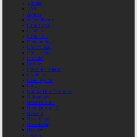
Altınlar
AMP
Ayarlar
Beğendiklerim
Canlı Borsa
Canlı Tv
Canlı Tv 2
Deneme Page
Döviz Detay
Döviz Detay
Dövizler
Eczane
Favori İçeriklerim
Gazeteler
Genel Ayarlar
Giriş
Günlük Burç Yorumları
Hakkımızda
Hava Durumu
Hava Durumu 2
Header4
Hisse Detay
Hisse Detay
Hisseler
İletişim