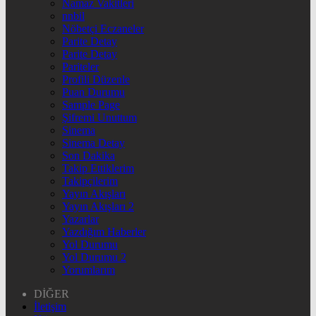
Namaz Vakitleri
nnbil
Nöbetçi Eczaneler
Parite Detay
Parite Detay
Pariteler
Profili Düzenle
Puan Durumu
Sample Page
Şifremi Unuttum
Sinema
Sinema Detay
Son Dakika
Takip Ettiklerim
Takipçilerim
Yayın Akışları
Yayın Akışları 2
Yazarlar
Yazdığım Haberler
Yol Durumu
Yol Durumu 2
Yorumlarım
DİĞER
İletişim