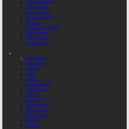
Takip Ettiklerim
Takipçilerim
Yayın Akışları
Yayın Akışları 2
Yazarlar
Yazdığım Haberler
Yol Durumu
Yol Durumu 2
Yorumlarım
Altın Detay
Altın Detay
Altınlar
AMP
Ayarlar
Beğendiklerim
Canlı Borsa
Canlı Tv
Canlı Tv 2
Deneme Page
Döviz Detay
Döviz Detay
Dövizler
Eczane