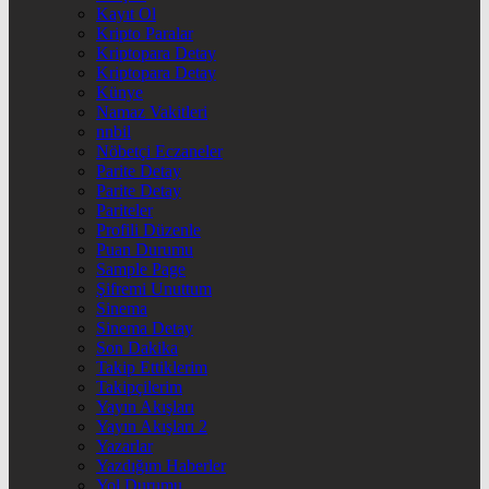
Kayıt Ol
Kripto Paralar
Kriptopara Detay
Kriptopara Detay
Künye
Namaz Vakitleri
nnbil
Nöbetçi Eczaneler
Parite Detay
Parite Detay
Pariteler
Profili Düzenle
Puan Durumu
Sample Page
Şifremi Unuttum
Sinema
Sinema Detay
Son Dakika
Takip Ettiklerim
Takipçilerim
Yayın Akışları
Yayın Akışları 2
Yazarlar
Yazdığım Haberler
Yol Durumu