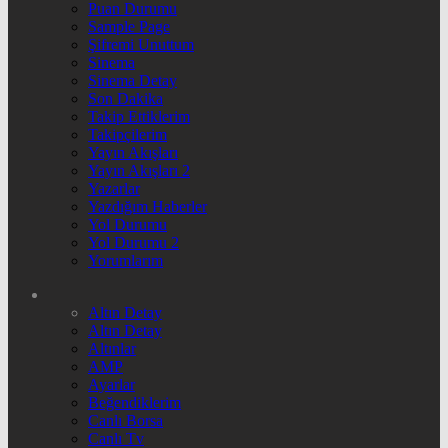
Puan Durumu
Sample Page
Şifremi Unuttum
Sinema
Sinema Detay
Son Dakika
Takip Ettiklerim
Takipçilerim
Yayın Akışları
Yayın Akışları 2
Yazarlar
Yazdığım Haberler
Yol Durumu
Yol Durumu 2
Yorumlarım
Altın Detay
Altın Detay
Altınlar
AMP
Ayarlar
Beğendiklerim
Canlı Borsa
Canlı Tv