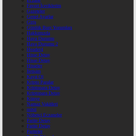
Eczane
Favori İçeriklerim
Gazeteler
Genel Ayarlar
Giriş
Günlük Burç Yorumları
Hakkımızda
Hava Durumu
Hava Durumu 2
Header4
Hisse Detay
Hisse Detay
Hisseler
İletişim
Kayıt Ol
Kripto Paralar
Kriptopara Detay
Kriptopara Detay
Künye
Namaz Vakitleri
nnbil
Nöbetçi Eczaneler
Parite Detay
Parite Detay
Pariteler