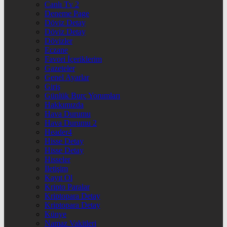
Canlı Tv 2
Deneme Page
Döviz Detay
Döviz Detay
Dövizler
Eczane
Favori İçeriklerim
Gazeteler
Genel Ayarlar
Giriş
Günlük Burç Yorumları
Hakkımızda
Hava Durumu
Hava Durumu 2
Header4
Hisse Detay
Hisse Detay
Hisseler
İletişim
Kayıt Ol
Kripto Paralar
Kriptopara Detay
Kriptopara Detay
Künye
Namaz Vakitleri