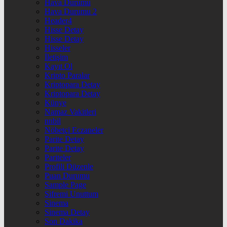
Hava Durumu
Hava Durumu 2
Header4
Hisse Detay
Hisse Detay
Hisseler
İletişim
Kayıt Ol
Kripto Paralar
Kriptopara Detay
Kriptopara Detay
Künye
Namaz Vakitleri
nnbil
Nöbetçi Eczaneler
Parite Detay
Parite Detay
Pariteler
Profili Düzenle
Puan Durumu
Sample Page
Şifremi Unuttum
Sinema
Sinema Detay
Son Dakika