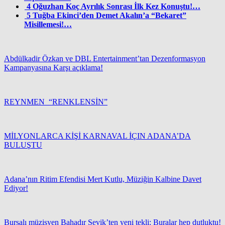
4
Oğuzhan Koç Ayrılık Sonrası İlk Kez Konuştu!…
5
Tuğba Ekinci’den Demet Akalın’a “Bekaret”
Misillemesi!…
Abdülkadir Özkan ve DBL Entertainment’tan Dezenformasyon
Kampanyasına Karşı açıklama!
REYNMEN “RENKLENSİN”
MİLYONLARCA KİŞİ KARNAVAL İÇIN ADANA’DA
BULUŞTU
Adana’nın Ritim Efendisi Mert Kutlu, Müziğin Kalbine Davet
Ediyor!
Bursalı müzisyen Bahadır Sevik’ten yeni tekli: Buralar hep dutluktu!