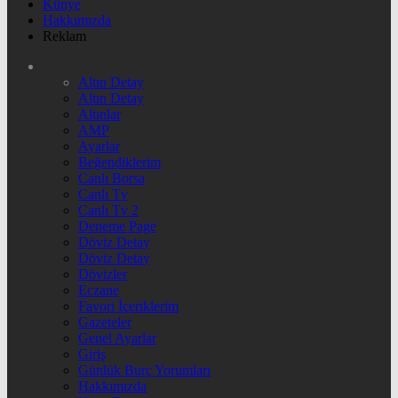
Künye
Hakkımızda
Reklam
Altın Detay
Altın Detay
Altınlar
AMP
Ayarlar
Beğendiklerim
Canlı Borsa
Canlı Tv
Canlı Tv 2
Deneme Page
Döviz Detay
Döviz Detay
Dövizler
Eczane
Favori İçeriklerim
Gazeteler
Genel Ayarlar
Giriş
Günlük Burç Yorumları
Hakkımızda