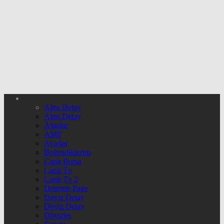
Altın Detay
Altın Detay
Altınlar
AMP
Ayarlar
Beğendiklerim
Canlı Borsa
Canlı Tv
Canlı Tv 2
Deneme Page
Döviz Detay
Döviz Detay
Dövizler