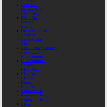
Canlı Tv
Canlı Tv 2
Deneme Page
Döviz Detay
Döviz Detay
Dövizler
Eczane
Favori İçeriklerim
Gazeteler
Genel Ayarlar
Giriş
Günlük Burç Yorumları
Hakkımızda
Hava Durumu
Hava Durumu 2
Header4
Hisse Detay
Hisse Detay
Hisseler
İletişim
Kayıt Ol
Kripto Paralar
Kriptopara Detay
Kriptopara Detay
Künye