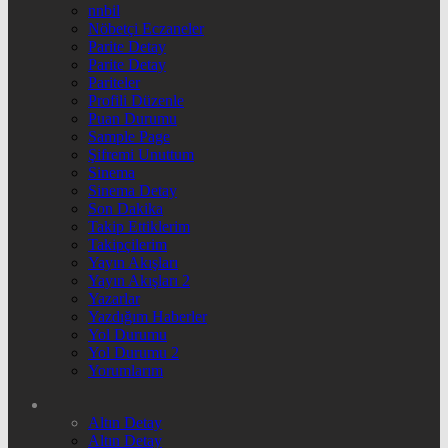
nnbil
Nöbetçi Eczaneler
Parite Detay
Parite Detay
Pariteler
Profili Düzenle
Puan Durumu
Sample Page
Şifremi Unuttum
Sinema
Sinema Detay
Son Dakika
Takip Ettiklerim
Takipçilerim
Yayın Akışları
Yayın Akışları 2
Yazarlar
Yazdığım Haberler
Yol Durumu
Yol Durumu 2
Yorumlarım
Altın Detay
Altın Detay