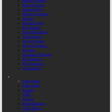
Profili Düzenle
Puan Durumu
Sample Page
Şifremi Unuttum
Sinema
Sinema Detay
Son Dakika
Takip Ettiklerim
Takipçilerim
Yayın Akışları
Yayın Akışları 2
Yazarlar
Yazdığım Haberler
Yol Durumu
Yol Durumu 2
Yorumlarım
Altın Detay
Altın Detay
Altınlar
AMP
Ayarlar
Beğendiklerim
Canlı Borsa