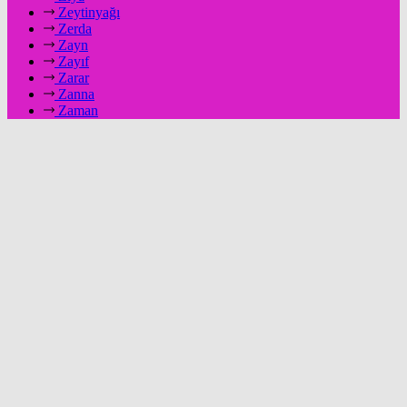
Zeytinyağı
Zerda
Zayn
Zayıf
Zarar
Zanna
Zaman