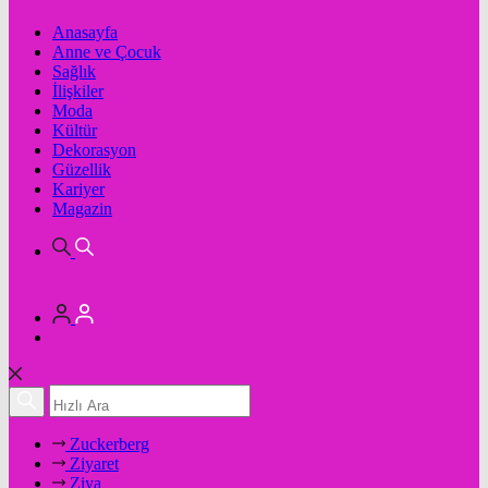
Anasayfa
Anne ve Çocuk
Sağlık
İlişkiler
Moda
Kültür
Dekorasyon
Güzellik
Kariyer
Magazin
Zuckerberg
Ziyaret
Ziya