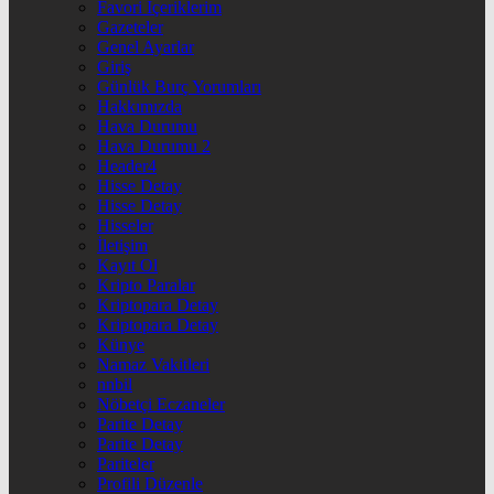
Favori İçeriklerim
Gazeteler
Genel Ayarlar
Giriş
Günlük Burç Yorumları
Hakkımızda
Hava Durumu
Hava Durumu 2
Header4
Hisse Detay
Hisse Detay
Hisseler
İletişim
Kayıt Ol
Kripto Paralar
Kriptopara Detay
Kriptopara Detay
Künye
Namaz Vakitleri
nnbil
Nöbetçi Eczaneler
Parite Detay
Parite Detay
Pariteler
Profili Düzenle