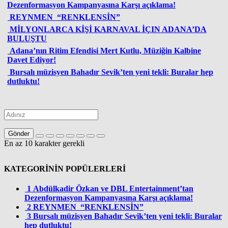
Dezenformasyon Kampanyasına Karşı açıklama!
REYNMEN “RENKLENSİN”
MİLYONLARCA KİŞİ KARNAVAL İÇIN ADANA’DA
BULUŞTU
Adana’nın Ritim Efendisi Mert Kutlu, Müziğin Kalbine
Davet Ediyor!
Bursalı müzisyen Bahadır Sevik’ten yeni tekli: Buralar hep
dutluktu!
Gönder
En az 10 karakter gerekli
KATEGORİNİN POPÜLERLERİ
1
Abdülkadir Özkan ve DBL Entertainment’tan
Dezenformasyon Kampanyasına Karşı açıklama!
2
REYNMEN “RENKLENSİN”
3
Bursalı müzisyen Bahadır Sevik’ten yeni tekli: Buralar
hep dutluktu!