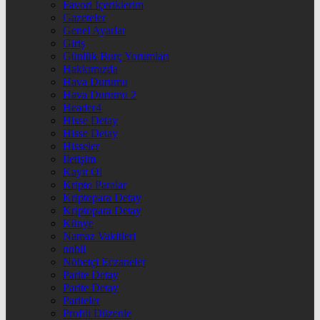
Favori İçeriklerim
Gazeteler
Genel Ayarlar
Giriş
Günlük Burç Yorumları
Hakkımızda
Hava Durumu
Hava Durumu 2
Header4
Hisse Detay
Hisse Detay
Hisseler
İletişim
Kayıt Ol
Kripto Paralar
Kriptopara Detay
Kriptopara Detay
Künye
Namaz Vakitleri
nnbil
Nöbetçi Eczaneler
Parite Detay
Parite Detay
Pariteler
Profili Düzenle