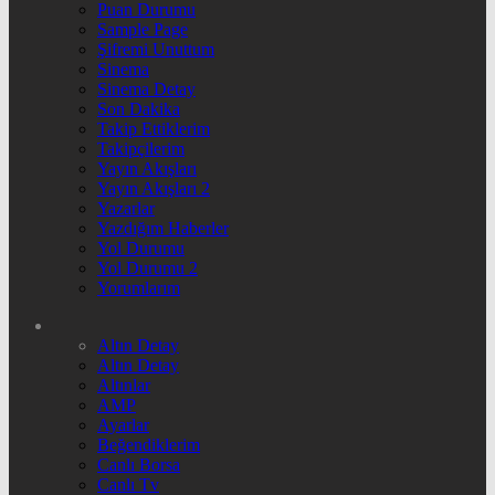
Puan Durumu
Sample Page
Şifremi Unuttum
Sinema
Sinema Detay
Son Dakika
Takip Ettiklerim
Takipçilerim
Yayın Akışları
Yayın Akışları 2
Yazarlar
Yazdığım Haberler
Yol Durumu
Yol Durumu 2
Yorumlarım
Altın Detay
Altın Detay
Altınlar
AMP
Ayarlar
Beğendiklerim
Canlı Borsa
Canlı Tv