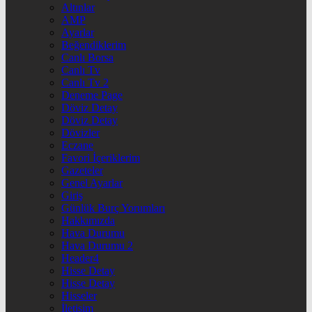
Altınlar
AMP
Ayarlar
Beğendiklerim
Canlı Borsa
Canlı Tv
Canlı Tv 2
Deneme Page
Döviz Detay
Döviz Detay
Dövizler
Eczane
Favori İçeriklerim
Gazeteler
Genel Ayarlar
Giriş
Günlük Burç Yorumları
Hakkımızda
Hava Durumu
Hava Durumu 2
Header4
Hisse Detay
Hisse Detay
Hisseler
İletişim