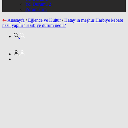
Yol Durumu 2
Yorumlarım
Anasayfa
/
Eğlence ve Kültür
/
Hatay’ın meşhur Harbiye kebabı
nasıl yapılır? Harbiye dürüm nedir?