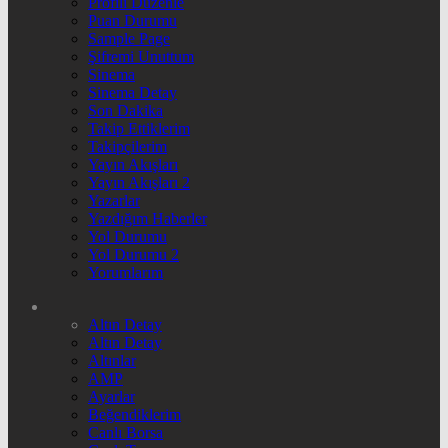
Profili Düzenle
Puan Durumu
Sample Page
Şifremi Unuttum
Sinema
Sinema Detay
Son Dakika
Takip Ettiklerim
Takipçilerim
Yayın Akışları
Yayın Akışları 2
Yazarlar
Yazdığım Haberler
Yol Durumu
Yol Durumu 2
Yorumlarım
Altın Detay
Altın Detay
Altınlar
AMP
Ayarlar
Beğendiklerim
Canlı Borsa