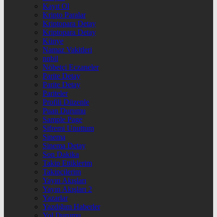
Kayıt Ol
Kripto Paralar
Kriptopara Detay
Kriptopara Detay
Künye
Namaz Vakitleri
nnbil
Nöbetçi Eczaneler
Parite Detay
Parite Detay
Pariteler
Profili Düzenle
Puan Durumu
Sample Page
Şifremi Unuttum
Sinema
Sinema Detay
Son Dakika
Takip Ettiklerim
Takipçilerim
Yayın Akışları
Yayın Akışları 2
Yazarlar
Yazdığım Haberler
Yol Durumu