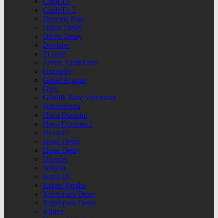
Canlı Tv
Canlı Tv 2
Deneme Page
Döviz Detay
Döviz Detay
Dövizler
Eczane
Favori İçeriklerim
Gazeteler
Genel Ayarlar
Giriş
Günlük Burç Yorumları
Hakkımızda
Hava Durumu
Hava Durumu 2
Header4
Hisse Detay
Hisse Detay
Hisseler
İletişim
Kayıt Ol
Kripto Paralar
Kriptopara Detay
Kriptopara Detay
Künye