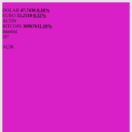
DOLAR
47,7436
0.18%
EURO
55,2510
0.32%
ALTIN
BITCOIN
3096761
1,10%
İstanbul
26°
AÇIK