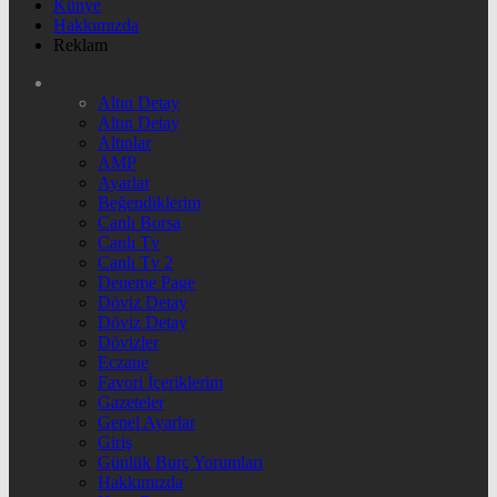
Künye
Hakkımızda
Reklam
Altın Detay
Altın Detay
Altınlar
AMP
Ayarlar
Beğendiklerim
Canlı Borsa
Canlı Tv
Canlı Tv 2
Deneme Page
Döviz Detay
Döviz Detay
Dövizler
Eczane
Favori İçeriklerim
Gazeteler
Genel Ayarlar
Giriş
Günlük Burç Yorumları
Hakkımızda