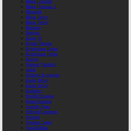
Hava Durumu
Hava Durumu 2
Header4
Hisse Detay
Hisse Detay
Hisseler
İletişim
Kayıt Ol
Kripto Paralar
Kriptopara Detay
Kriptopara Detay
Künye
Namaz Vakitleri
nnbil
Nöbetçi Eczaneler
Parite Detay
Parite Detay
Pariteler
Profili Düzenle
Puan Durumu
Sample Page
Şifremi Unuttum
Sinema
Sinema Detay
Son Dakika