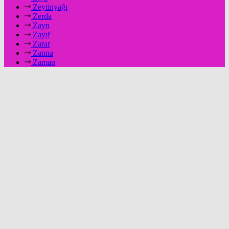
Zeytinyağı
Zerda
Zayn
Zayıf
Zarar
Zanna
Zaman