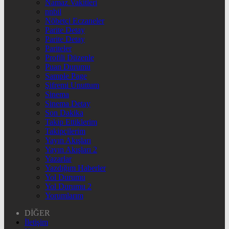
Namaz Vakitleri
nnbil
Nöbetçi Eczaneler
Parite Detay
Parite Detay
Pariteler
Profili Düzenle
Puan Durumu
Sample Page
Şifremi Unuttum
Sinema
Sinema Detay
Son Dakika
Takip Ettiklerim
Takipçilerim
Yayın Akışları
Yayın Akışları 2
Yazarlar
Yazdığım Haberler
Yol Durumu
Yol Durumu 2
Yorumlarım
DİĞER
İletişim