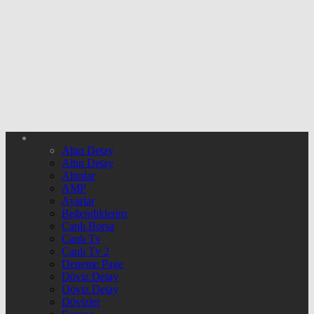
Altın Detay
Altın Detay
Altınlar
AMP
Ayarlar
Beğendiklerim
Canlı Borsa
Canlı Tv
Canlı Tv 2
Deneme Page
Döviz Detay
Döviz Detay
Dövizler