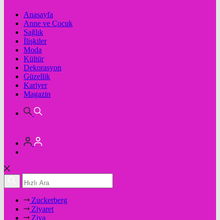
Anasayfa
Anne ve Çocuk
Sağlık
İlişkiler
Moda
Kültür
Dekorasyon
Güzellik
Kariyer
Magazin
Zuckerberg
Ziyaret
Ziya