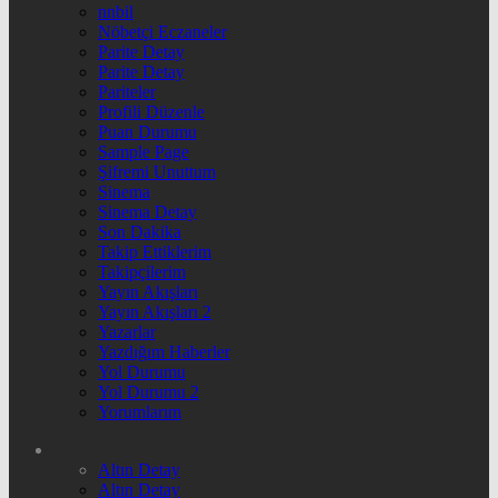
nnbil
Nöbetçi Eczaneler
Parite Detay
Parite Detay
Pariteler
Profili Düzenle
Puan Durumu
Sample Page
Şifremi Unuttum
Sinema
Sinema Detay
Son Dakika
Takip Ettiklerim
Takipçilerim
Yayın Akışları
Yayın Akışları 2
Yazarlar
Yazdığım Haberler
Yol Durumu
Yol Durumu 2
Yorumlarım
Altın Detay
Altın Detay