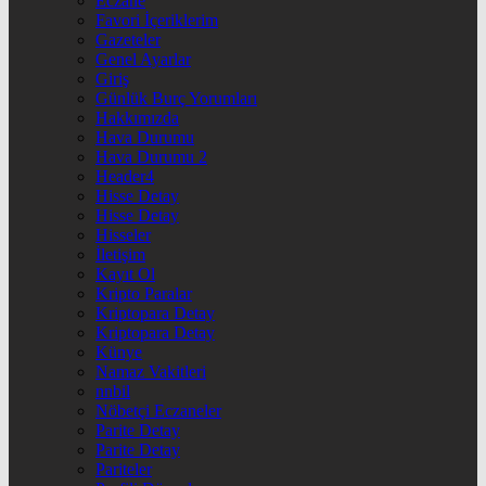
Eczane
Favori İçeriklerim
Gazeteler
Genel Ayarlar
Giriş
Günlük Burç Yorumları
Hakkımızda
Hava Durumu
Hava Durumu 2
Header4
Hisse Detay
Hisse Detay
Hisseler
İletişim
Kayıt Ol
Kripto Paralar
Kriptopara Detay
Kriptopara Detay
Künye
Namaz Vakitleri
nnbil
Nöbetçi Eczaneler
Parite Detay
Parite Detay
Pariteler