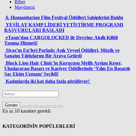
Biber
Maydanoz
6. Humanitarian Film Festival Ödülleri Sahiplerini Buldu
YEŞİLAY KAMP LİDERİ YETİŞTİRME PROGRAMI
BAŞVURULARI BAŞLADI
eTaşın’dan CARGOLOCKED ile Devrim: Akıllı Kilitli
Taşıma Hizmeti!
Sivas’ın En’leri Parladı: Aşık Veysel Ödülleri, Müzik ve
Sanatın Yıldızlarını Bir Araya Getirdi
Black Lion Hair Clinic’in Kurucusu Melih Arslan Keser,
Uluslararası Başarı ve Kariyer Ödüllerinde ‘Yılın En Başarılı
Saç Ekim Uzmanı’ Seçildi!
Kadınlarda iki kat daha fazla görülüyor!
Gönder
En az 10 karakter gerekli
KATEGORİNİN POPÜLERLERİ