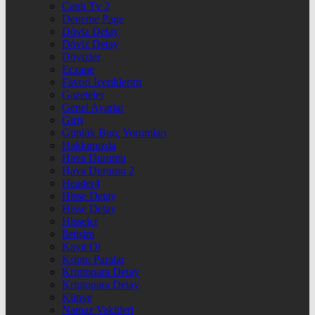
Canlı Tv 2
Deneme Page
Döviz Detay
Döviz Detay
Dövizler
Eczane
Favori İçeriklerim
Gazeteler
Genel Ayarlar
Giriş
Günlük Burç Yorumları
Hakkımızda
Hava Durumu
Hava Durumu 2
Header4
Hisse Detay
Hisse Detay
Hisseler
İletişim
Kayıt Ol
Kripto Paralar
Kriptopara Detay
Kriptopara Detay
Künye
Namaz Vakitleri