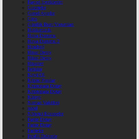
Favori İçeriklerim
Gazeteler
Genel Ayarlar
Giriş
Günlük Burç Yorumları
Hakkımızda
Hava Durumu
Hava Durumu 2
Header4
Hisse Detay
Hisse Detay
Hisseler
İletişim
Kayıt Ol
Kripto Paralar
Kriptopara Detay
Kriptopara Detay
Künye
Namaz Vakitleri
nnbil
Nöbetçi Eczaneler
Parite Detay
Parite Detay
Pariteler
Profili Düzenle