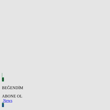
0
BEĞENDİM
ABONE OL
News
0