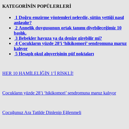
KATEGORİNİN POPÜLERLERİ
1
Doğru emzirme yöntemleri nelerdir, sütün yettiği nasıl
anlaşılır?
2
Annelik duygusunun ortak tanımı diyebileceğimiz 10
başlık.
3
Bebekler havuza ya da denize girebilir mi?
4
Çocukların yüzde 28’i ‘hikikomori’ sendromuna maruz
kalıyor
5
Hesaplı okul alışverişinin püf noktaları
HER 10 HAMİLELİĞİN 1’İ RİSKLİ!
Çocukların yüzde 28’i ‘hikikomori’ sendromuna maruz kalıyor
Çocuğunuz Ara Tatilde Dinlenip Eğlenmeli