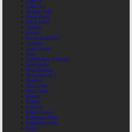
Canlı Tv
Canlı Tv 2
Deneme Page
Döviz Detay
Döviz Detay
Dövizler
Eczane
Favori İçeriklerim
Gazeteler
Genel Ayarlar
Giriş
Günlük Burç Yorumları
Hakkımızda
Hava Durumu
Hava Durumu 2
Header4
Hisse Detay
Hisse Detay
Hisseler
İletişim
Kayıt Ol
Kripto Paralar
Kriptopara Detay
Kriptopara Detay
Künye