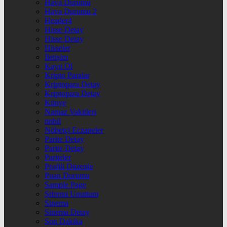
Hava Durumu
Hava Durumu 2
Header4
Hisse Detay
Hisse Detay
Hisseler
İletişim
Kayıt Ol
Kripto Paralar
Kriptopara Detay
Kriptopara Detay
Künye
Namaz Vakitleri
nnbil
Nöbetçi Eczaneler
Parite Detay
Parite Detay
Pariteler
Profili Düzenle
Puan Durumu
Sample Page
Şifremi Unuttum
Sinema
Sinema Detay
Son Dakika