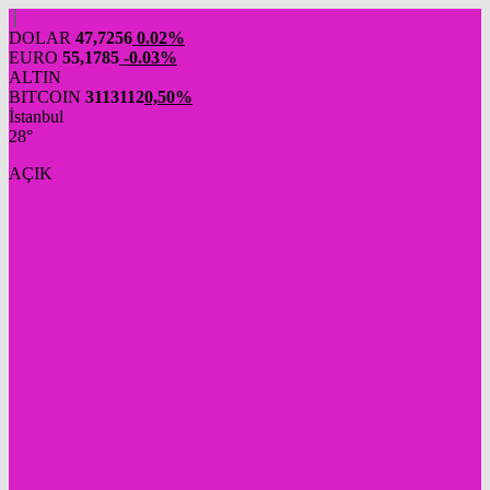
DOLAR
47,7256
0.02%
EURO
55,1785
-0.03%
ALTIN
BITCOIN
3113112
0,50%
İstanbul
28°
AÇIK