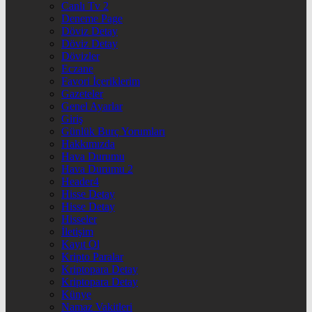
Canlı Tv 2
Deneme Page
Döviz Detay
Döviz Detay
Dövizler
Eczane
Favori İçeriklerim
Gazeteler
Genel Ayarlar
Giriş
Günlük Burç Yorumları
Hakkımızda
Hava Durumu
Hava Durumu 2
Header4
Hisse Detay
Hisse Detay
Hisseler
İletişim
Kayıt Ol
Kripto Paralar
Kriptopara Detay
Kriptopara Detay
Künye
Namaz Vakitleri