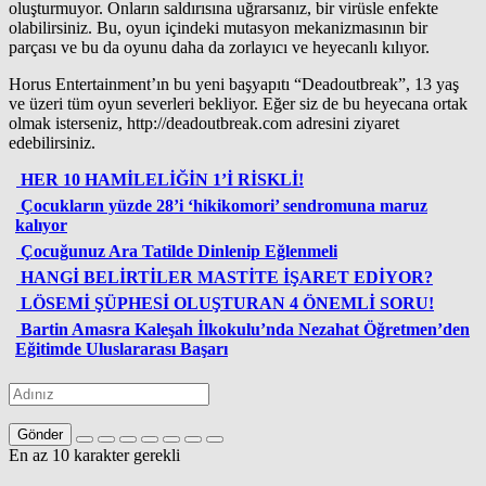
oluşturmuyor. Onların saldırısına uğrarsanız, bir virüsle enfekte
olabilirsiniz. Bu, oyun içindeki mutasyon mekanizmasının bir
parçası ve bu da oyunu daha da zorlayıcı ve heyecanlı kılıyor.
Horus Entertainment’ın bu yeni başyapıtı “Deadoutbreak”, 13 yaş
ve üzeri tüm oyun severleri bekliyor. Eğer siz de bu heyecana ortak
olmak isterseniz, http://deadoutbreak.com adresini ziyaret
edebilirsiniz.
HER 10 HAMİLELİĞİN 1’İ RİSKLİ!
Çocukların yüzde 28’i ‘hikikomori’ sendromuna maruz
kalıyor
Çocuğunuz Ara Tatilde Dinlenip Eğlenmeli
HANGİ BELİRTİLER MASTİTE İŞARET EDİYOR?
LÖSEMİ ŞÜPHESİ OLUŞTURAN 4 ÖNEMLİ SORU!
Bartin Amasra Kaleşah İlkokulu’nda Nezahat Öğretmen’den
Eğitimde Uluslararası Başarı
Gönder
En az 10 karakter gerekli