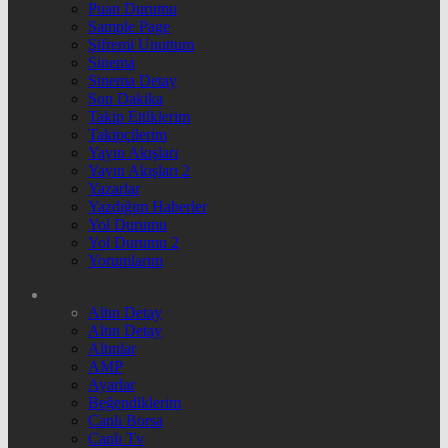
Puan Durumu
Sample Page
Şifremi Unuttum
Sinema
Sinema Detay
Son Dakika
Takip Ettiklerim
Takipçilerim
Yayın Akışları
Yayın Akışları 2
Yazarlar
Yazdığım Haberler
Yol Durumu
Yol Durumu 2
Yorumlarım
Altın Detay
Altın Detay
Altınlar
AMP
Ayarlar
Beğendiklerim
Canlı Borsa
Canlı Tv