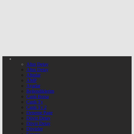
Altın Detay
Altın Detay
Altınlar
AMP
Ayarlar
Beğendiklerim
Canlı Borsa
Canlı Tv
Canlı Tv 2
Deneme Page
Döviz Detay
Döviz Detay
Dövizler