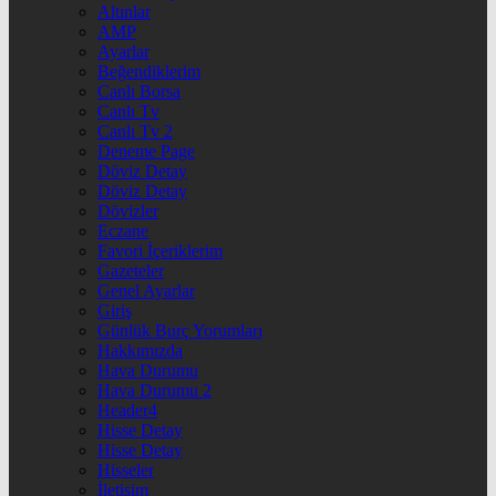
Altınlar
AMP
Ayarlar
Beğendiklerim
Canlı Borsa
Canlı Tv
Canlı Tv 2
Deneme Page
Döviz Detay
Döviz Detay
Dövizler
Eczane
Favori İçeriklerim
Gazeteler
Genel Ayarlar
Giriş
Günlük Burç Yorumları
Hakkımızda
Hava Durumu
Hava Durumu 2
Header4
Hisse Detay
Hisse Detay
Hisseler
İletişim