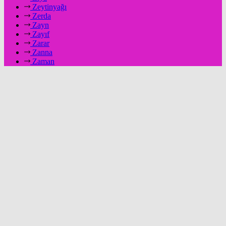
Zeytinyağı
Zerda
Zayn
Zayıf
Zarar
Zanna
Zaman