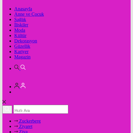
Anasayfa
Anne ve Çocuk
Sağlık
İlişkiler
Moda
Kültür
Dekorasyon
Güzellik
Kariyer
Magazin
Zuckerberg
Ziyaret
Ziya