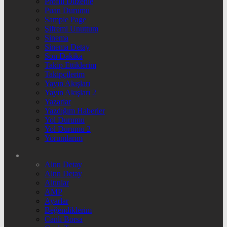
Profili Düzenle
Puan Durumu
Sample Page
Şifremi Unuttum
Sinema
Sinema Detay
Son Dakika
Takip Ettiklerim
Takipçilerim
Yayın Akışları
Yayın Akışları 2
Yazarlar
Yazdığım Haberler
Yol Durumu
Yol Durumu 2
Yorumlarım
Altın Detay
Altın Detay
Altınlar
AMP
Ayarlar
Beğendiklerim
Canlı Borsa