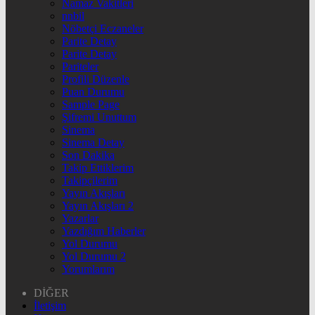
Namaz Vakitleri
nnbil
Nöbetçi Eczaneler
Parite Detay
Parite Detay
Pariteler
Profili Düzenle
Puan Durumu
Sample Page
Şifremi Unuttum
Sinema
Sinema Detay
Son Dakika
Takip Ettiklerim
Takipçilerim
Yayın Akışları
Yayın Akışları 2
Yazarlar
Yazdığım Haberler
Yol Durumu
Yol Durumu 2
Yorumlarım
DİĞER
İletişim