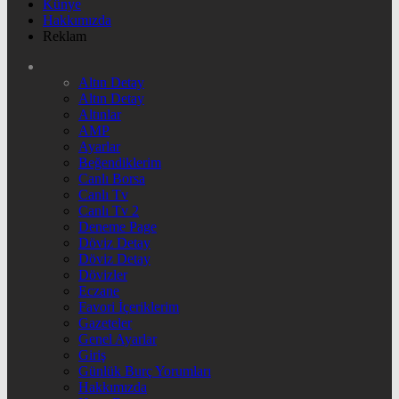
Künye
Hakkımızda
Reklam
Altın Detay
Altın Detay
Altınlar
AMP
Ayarlar
Beğendiklerim
Canlı Borsa
Canlı Tv
Canlı Tv 2
Deneme Page
Döviz Detay
Döviz Detay
Dövizler
Eczane
Favori İçeriklerim
Gazeteler
Genel Ayarlar
Giriş
Günlük Burç Yorumları
Hakkımızda