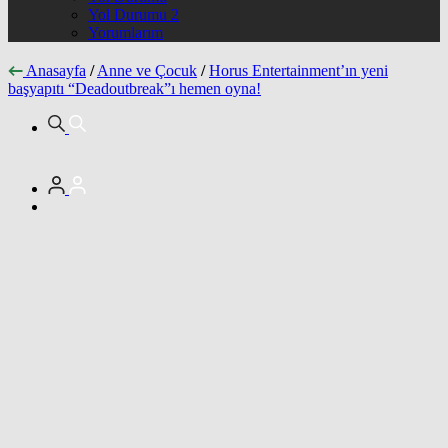
Yol Durumu 2
Yorumlarım
Anasayfa
/
Anne ve Çocuk
/
Horus Entertainment’ın yeni
başyapıtı “Deadoutbreak”ı hemen oyna!