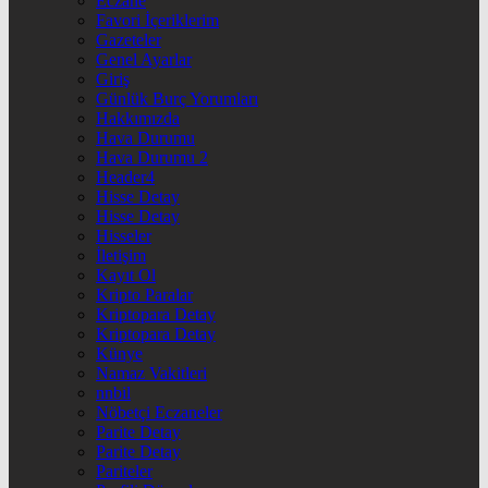
Eczane
Favori İçeriklerim
Gazeteler
Genel Ayarlar
Giriş
Günlük Burç Yorumları
Hakkımızda
Hava Durumu
Hava Durumu 2
Header4
Hisse Detay
Hisse Detay
Hisseler
İletişim
Kayıt Ol
Kripto Paralar
Kriptopara Detay
Kriptopara Detay
Künye
Namaz Vakitleri
nnbil
Nöbetçi Eczaneler
Parite Detay
Parite Detay
Pariteler