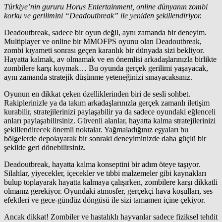
Türkiye’nin gururu Horus Entertainment, online dünyanın zombi
korku ve gerilimini “Deadoutbreak” ile yeniden şekillendiriyor.
Deadoutbreak, sadece bir oyun değil, aynı zamanda bir deneyim.
Multiplayer ve online bir MMOFPS oyunu olan Deadoutbreak,
zombi kıyameti sonrası geçen karanlık bir dünyada sizi bekliyor.
Hayatta kalmak, av olmamak ve en önemlisi arkadaşlarınızla birlikte
zombilere karşı koymak… Bu oyunda gerçek gerilimi yaşayacak,
aynı zamanda stratejik düşünme yeteneğinizi sınayacaksınız.
Oyunun en dikkat çeken özelliklerinden biri de sesli sohbet.
Rakiplerinizle ya da takım arkadaşlarınızla gerçek zamanlı iletişim
kurabilir, stratejilerinizi paylaşabilir ya da sadece oyundaki eğlenceli
anları paylaşabilirsiniz. Güvenli alanlar, hayatta kalma stratejilerinizi
şekillendirecek önemli noktalar. Yağmaladığınız eşyaları bu
bölgelerde depolayarak bir sonraki deneyiminizde daha güçlü bir
şekilde geri dönebilirsiniz.
Deadoutbreak, hayatta kalma konseptini bir adım öteye taşıyor.
Silahlar, yiyecekler, içecekler ve tıbbi malzemeler gibi kaynakları
bulup toplayarak hayatta kalmaya çalışırken, zombilere karşı dikkatli
olmanız gerekiyor. Oyundaki atmosfer, gerçekçi hava koşulları, ses
efektleri ve gece-gündüz döngüsü ile sizi tamamen içine çekiyor.
Ancak dikkat! Zombiler ve hastalıklı hayvanlar sadece fiziksel tehdit