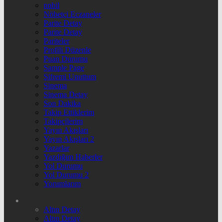
nnbil
Nöbetçi Eczaneler
Parite Detay
Parite Detay
Pariteler
Profili Düzenle
Puan Durumu
Sample Page
Şifremi Unuttum
Sinema
Sinema Detay
Son Dakika
Takip Ettiklerim
Takipçilerim
Yayın Akışları
Yayın Akışları 2
Yazarlar
Yazdığım Haberler
Yol Durumu
Yol Durumu 2
Yorumlarım
Altın Detay
Altın Detay