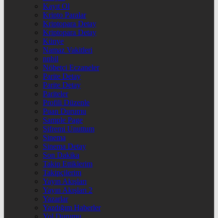
Kayıt Ol
Kripto Paralar
Kriptopara Detay
Kriptopara Detay
Künye
Namaz Vakitleri
nnbil
Nöbetçi Eczaneler
Parite Detay
Parite Detay
Pariteler
Profili Düzenle
Puan Durumu
Sample Page
Şifremi Unuttum
Sinema
Sinema Detay
Son Dakika
Takip Ettiklerim
Takipçilerim
Yayın Akışları
Yayın Akışları 2
Yazarlar
Yazdığım Haberler
Yol Durumu