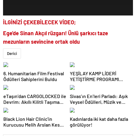
İLGİNİZİ ÇEKEBİLECEK VİDEO;
Ege’de Sinan Akçıl rüzgarı! Ünlü şarkıcı taze
mezunların sevincine ortak oldu
Derici
6. Humanitarian Film Festival
YEŞİLAY KAMP LİDERİ
Ödülleri Sahiplerini Buldu
YETİŞTİRME PROGRAMI
BAŞVURULARI BAŞLADI
eTaşın’dan CARGOLOCKED ile
Sivas’ın En’leri Parladı: Aşık
Devrim: Akıllı Kilitli Taşıma
Veysel Ödülleri, Müzik ve
Hizmeti!
Sanatın Yıldızlarını Bir Araya
Getirdi
Black Lion Hair Clinic’in
Kadınlarda iki kat daha fazla
Kurucusu Melih Arslan Keser,
görülüyor!
Uluslararası Başarı ve Kariyer