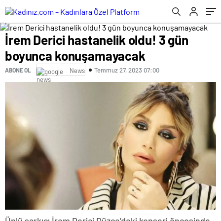
İrem Derici hastanelik oldu! 3 gün
boyunca konuşamayacak
Temmuz 27, 2023 07:00
ABONE OL
News
Ünlü şarkıcı İrem Derici Düzce’deki konseri öncesinde