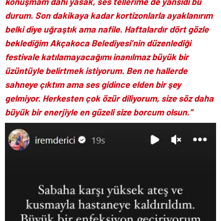
konuşmam dahi yasak, ses tellerime de yansıdı bu
durum. Son dakikaya kadar kortizonlarla ayaklanırım
belki diye uğraştık ama nafile. Haftalardır dört gözle
beklediğim Akçakoca Belediyesi’nin düzenlediği
festivale katılamayacağımı inanılmaz büyük bir
üzüntüyle belirtmek istiyorum. Ben ne hallerde
sahneye çıktım ama ses gidince elden bir şey
gelmiyor. Herkesten çok özür diliyorum, size söz daha
büyük bir enerjiyle en güzeli size borcum olsun.”