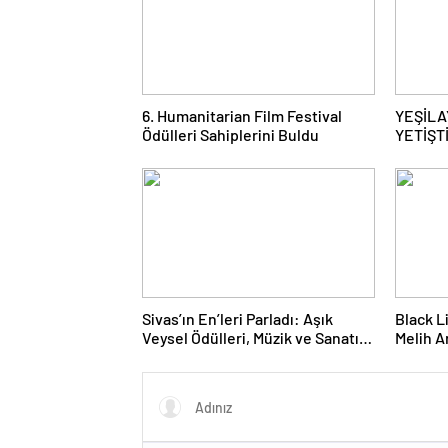
6. Humanitarian Film Festival
YEŞİLA
Ödülleri Sahiplerini Buldu
YETİŞT
BAŞVU
Sivas’ın En’leri Parladı: Aşık
Black L
Veysel Ödülleri, Müzik ve Sanatın
Melih A
Yıldızlarını Bir Araya Getirdi
Başarı 
‘Yılın 
Seçildi!