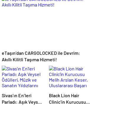
Buldu
BAŞVURULARI
BAŞLADI
eTaşın’dan CARGOLOCKED ile Devrim:
Akıllı Kilitli Taşıma Hizmeti!
Sivas’ın En’leri
Black Lion Hair
Parladı: Aşık Veysel
Clinic’in Kurucusu
Ödülleri, Müzik ve
Melih Arslan Keser,
Sanatın Yıldızlarını
Uluslararası Başarı
Bir Araya Getirdi
ve Kariyer
Ödüllerinde ‘Yılın En