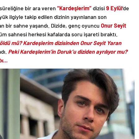
üreliğine bir ara veren
“Kardeşlerim”
dizisi
9 Eylül
‘de
ük ilgiyle takip edilen dizinin yayınlanan son
an bir sahne yaşandı. Dizide, genç oyuncu
Onur Seyit
üm sahnesi herkesi kafalarda soru işareti bıraktı.
öldü mü? Kardeşlerim dizisinden Onur Seyit Yaran
adı.
Peki Kardeşlerim’in Doruk’u diziden ayrılıyor mu?
bı…