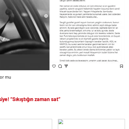
yor mu
iye! “Sıkıştığın zaman sat”