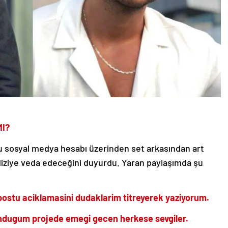
MI?
u sosyal medya hesabı üzerinden set arkasından art
 diziye veda edeceğini duyurdu. Yaran paylaşımda şu
postu aciklamasini dudaklarim titreyerek yaziyorum.
lundugum projede emegi gecen herkese sevgiler.