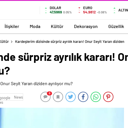
DOLAR
EURO
ALTI
47,5969
54,9812
0.05%
-0.08%
İlişkiler
Moda
Kültür
Dekorasyon
Güzellik
Kültür
Kardeşlerim dizisinde sürpriz ayrılık kararı! Onur Seyit Yaran diziden
de sürpriz ayrılık kararı! O
mu?
0
News