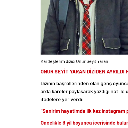
Kardeşlerim dizisi Onur Seyit Yaran
ONUR SEYİT YARAN DİZİDEN AYRILDI 
Dizinin başrollerinden olan genç oyunc
arda kareler paylaşarak yazdığı not ile
ifadelere yer verdi:
“Sanirim hayatimda ilk kez instagram 
Oncelikle 3 yil boyunca icerisinde bu