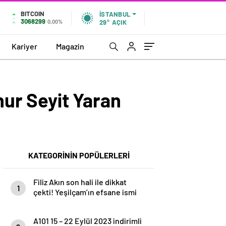
BITCOIN
İSTANBUL
N
3068299
0,00%
29°
AÇIK
Kariyer
Magazin
nur Seyit Yaran
KATEGORİNİN POPÜLERLERİ
Filiz Akın son hali ile dikkat
1
çekti! Yeşilçam’ın efsane ismi
paylaşımıyla…
A101 15 – 22 Eylül 2023 indirimli