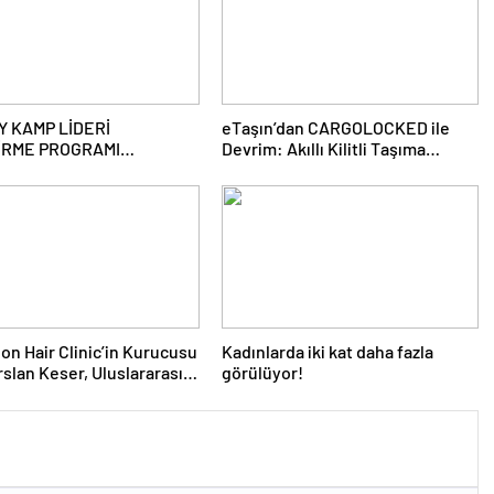
Y KAMP LİDERİ
eTaşın’dan CARGOLOCKED ile
İRME PROGRAMI
Devrim: Akıllı Kilitli Taşıma
RULARI BAŞLADI
Hizmeti!
ion Hair Clinic’in Kurucusu
Kadınlarda iki kat daha fazla
rslan Keser, Uluslararası
görülüyor!
ve Kariyer Ödüllerinde
En Başarılı Saç Ekim Uzmanı’