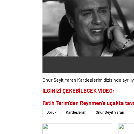
Onur Seyit Yaran Kardeşlerim dizisinde ayrılı
İLGİNİZİ ÇEKEBİLECEK VİDEO:
Fatih Terim’den Reynmen’e uçakta tavs
Doruk
Kardeşlerim
Onur Seyit Yaran