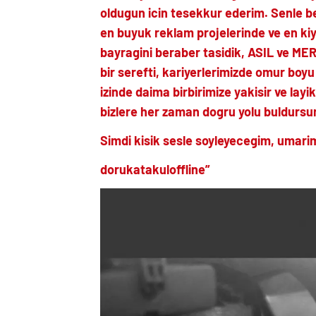
oldugun icin tesekkur ederim. Senle be
en buyuk reklam projelerinde ve en ki
bayragini beraber tasidik, ASIL ve ME
bir serefti, kariyerlerimizde omur boyu
izinde daima birbirimize yakisir ve lay
bizlere her zaman dogru yolu buldursun
Simdi kisik sesle soyleyecegim, umar
dorukatakuloffline”