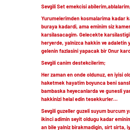
Sevgili Set emekcisi abilerim,ablalari
Yurumelerimden kosmalarima kadar kahr
buraya kadardi, ama eminim siz kamer
karsilasacagim. Gelecekte karsilastigi
heryerde, yalnizca hakkin ve adaletin 
gelenin fazlasini yapacak bir Onur kar
Sevgili canim destekcilerim;
Her zaman en onde oldunuz, en iyisi oldu
haketmek hayatim boyunca beni sansli 
bambaska heyecanlarda ve gunesli yar
hakkinizi helal edin tesekkurler…
Sevgili guzeller guzeli suyum burcum 
ikinci adimin seyit oldugu kadar emini
an bile yalniz birakmadigin, sirt sirta