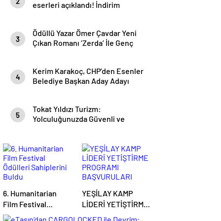
2
eserleri açıklandı! İndirim
Günleri Başlıyor
Ödüllü Yazar Ömer Çavdar Yeni
3
Çıkan Romanı ‘Zerda’ İle Genç
Okurları Büyüledi
Kerim Karakoç, CHP’den Esenler
4
Belediye Başkan Aday Adayı
olduğunu açıkladı
Tokat Yıldızı Turizm:
5
Yolculuğunuzda Güvenli ve
Konforlu Bir Yıldız
6. Humanitarian
YEŞİLAY KAMP
Film Festival
LİDERİ YETİŞTİRME
Ödülleri Sahiplerini
PROGRAMI