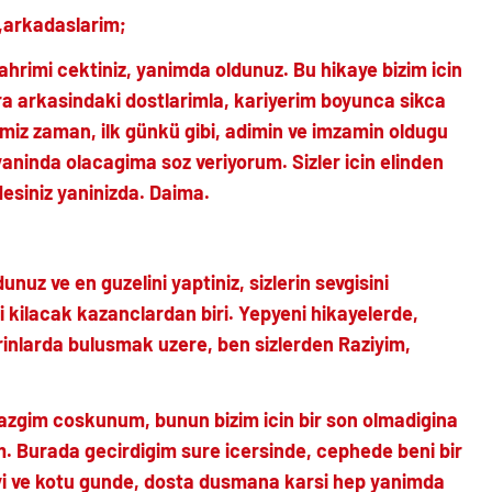
m,arkadaslarim;
imi cektiniz, yanimda oldunuz. Bu hikaye bizim icin
a arkasindaki dostlarimla, kariyerim boyunca sikca
miz zaman, ilk günkü gibi, adimin ve imzamin oldugu
yaninda olacagima soz veriyorum. Sizler icin elinden
desiniz yaninizda. Daima.
nuz ve en guzelini yaptiniz, sizlerin sevgisini
kilacak kazanclardan biri. Yepyeni hikayelerde,
inlarda bulusmak uzere, ben sizlerden Raziyim,
yazgim coskunum, bunun bizim icin bir son olmadigina
m. Burada gecirdigim sure icersinde, cephede beni bir
, iyi ve kotu gunde, dosta dusmana karsi hep yanimda