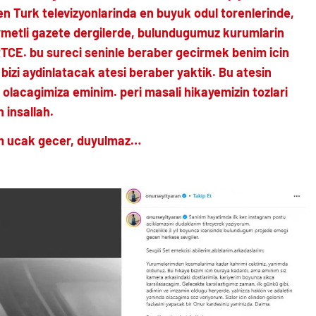
n Turk televizyonlarinda en buyuk odul torenlerinde,
ymetli gazete dergilerde, bulundugumuz kurumlarin
RTCE. bu sureci seninle beraber gecirmek benim icin
 bizi aydinlatacak atesi beraber yaktik. Bu atesin
ik olacagimiza eminim. peri masali hikayemizin tozlari
 insallah.
im ucak gecer, duyulmaz…