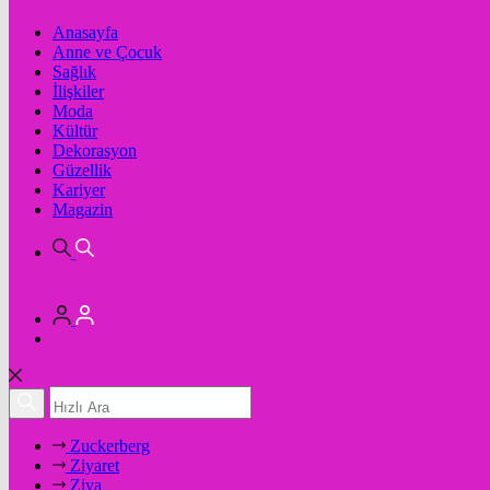
Anasayfa
Anne ve Çocuk
Sağlık
İlişkiler
Moda
Kültür
Dekorasyon
Güzellik
Kariyer
Magazin
Zuckerberg
Ziyaret
Ziya