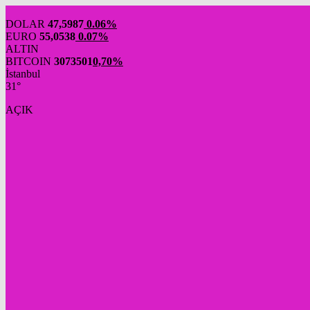
DOLAR
47,5987
0.06%
EURO
55,0538
0.07%
ALTIN
BITCOIN
3073501
0,70%
İstanbul
31°
AÇIK