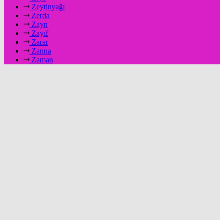
Zeytinyağı
Zerda
Zayn
Zayıf
Zarar
Zanna
Zaman