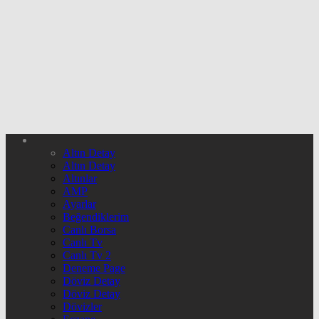
Altın Detay
Altın Detay
Altınlar
AMP
Ayarlar
Beğendiklerim
Canlı Borsa
Canlı Tv
Canlı Tv 2
Deneme Page
Döviz Detay
Döviz Detay
Dövizler