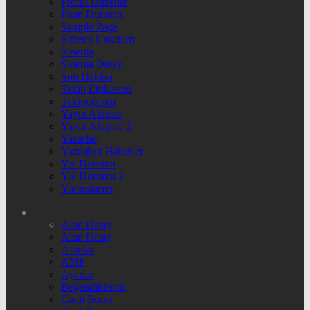
Profili Düzenle
Puan Durumu
Sample Page
Şifremi Unuttum
Sinema
Sinema Detay
Son Dakika
Takip Ettiklerim
Takipçilerim
Yayın Akışları
Yayın Akışları 2
Yazarlar
Yazdığım Haberler
Yol Durumu
Yol Durumu 2
Yorumlarım
Altın Detay
Altın Detay
Altınlar
AMP
Ayarlar
Beğendiklerim
Canlı Borsa