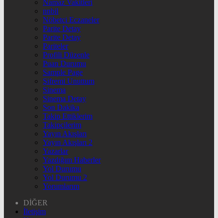
Namaz Vakitleri
nnbil
Nöbetçi Eczaneler
Parite Detay
Parite Detay
Pariteler
Profili Düzenle
Puan Durumu
Sample Page
Şifremi Unuttum
Sinema
Sinema Detay
Son Dakika
Takip Ettiklerim
Takipçilerim
Yayın Akışları
Yayın Akışları 2
Yazarlar
Yazdığım Haberler
Yol Durumu
Yol Durumu 2
Yorumlarım
DİĞER
İletişim