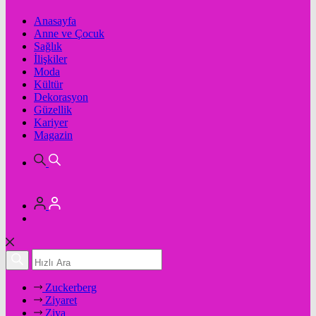
Anasayfa
Anne ve Çocuk
Sağlık
İlişkiler
Moda
Kültür
Dekorasyon
Güzellik
Kariyer
Magazin
Zuckerberg
Ziyaret
Ziya