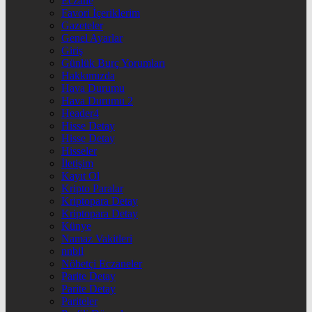
Eczane
Favori İçeriklerim
Gazeteler
Genel Ayarlar
Giriş
Günlük Burç Yorumları
Hakkımızda
Hava Durumu
Hava Durumu 2
Header4
Hisse Detay
Hisse Detay
Hisseler
İletişim
Kayıt Ol
Kripto Paralar
Kriptopara Detay
Kriptopara Detay
Künye
Namaz Vakitleri
nnbil
Nöbetçi Eczaneler
Parite Detay
Parite Detay
Pariteler