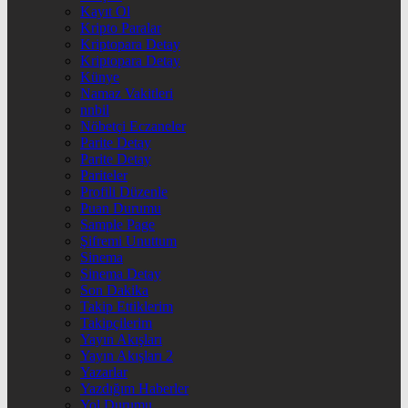
Kayıt Ol
Kripto Paralar
Kriptopara Detay
Kriptopara Detay
Künye
Namaz Vakitleri
nnbil
Nöbetçi Eczaneler
Parite Detay
Parite Detay
Pariteler
Profili Düzenle
Puan Durumu
Sample Page
Şifremi Unuttum
Sinema
Sinema Detay
Son Dakika
Takip Ettiklerim
Takipçilerim
Yayın Akışları
Yayın Akışları 2
Yazarlar
Yazdığım Haberler
Yol Durumu