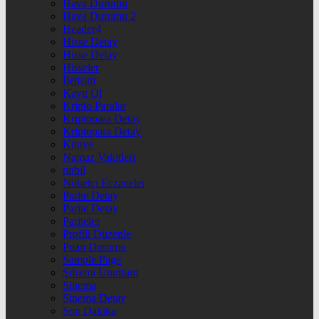
Hava Durumu
Hava Durumu 2
Header4
Hisse Detay
Hisse Detay
Hisseler
İletişim
Kayıt Ol
Kripto Paralar
Kriptopara Detay
Kriptopara Detay
Künye
Namaz Vakitleri
nnbil
Nöbetçi Eczaneler
Parite Detay
Parite Detay
Pariteler
Profili Düzenle
Puan Durumu
Sample Page
Şifremi Unuttum
Sinema
Sinema Detay
Son Dakika