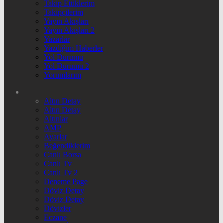
Takip Ettiklerim
Takipçilerim
Yayın Akışları
Yayın Akışları 2
Yazarlar
Yazdığım Haberler
Yol Durumu
Yol Durumu 2
Yorumlarım
Altın Detay
Altın Detay
Altınlar
AMP
Ayarlar
Beğendiklerim
Canlı Borsa
Canlı Tv
Canlı Tv 2
Deneme Page
Döviz Detay
Döviz Detay
Dövizler
Eczane