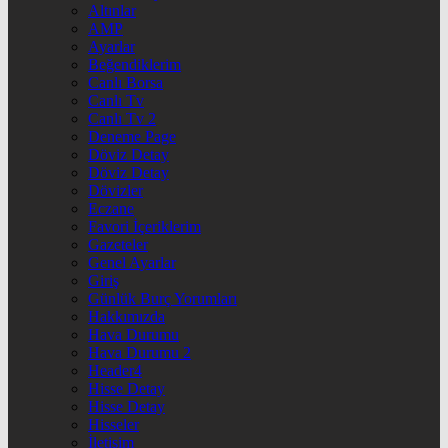
Altınlar
AMP
Ayarlar
Beğendiklerim
Canlı Borsa
Canlı Tv
Canlı Tv 2
Deneme Page
Döviz Detay
Döviz Detay
Dövizler
Eczane
Favori İçeriklerim
Gazeteler
Genel Ayarlar
Giriş
Günlük Burç Yorumları
Hakkımızda
Hava Durumu
Hava Durumu 2
Header4
Hisse Detay
Hisse Detay
Hisseler
İletişim