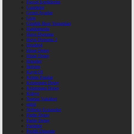
Favori İçeriklerim
Gazeteler
Genel Ayarlar
Giriş
Günlük Burç Yorumları
Hakkımızda
Hava Durumu
Hava Durumu 2
Header4
Hisse Detay
Hisse Detay
Hisseler
İletişim
Kayıt Ol
Kripto Paralar
Kriptopara Detay
Kriptopara Detay
Künye
Namaz Vakitleri
nnbil
Nöbetçi Eczaneler
Parite Detay
Parite Detay
Pariteler
Profili Düzenle