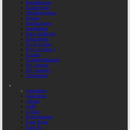
Puan Durumu
Sample Page
Şifremi Unuttum
Sinema
Sinema Detay
Son Dakika
Takip Ettiklerim
Takipçilerim
Yayın Akışları
Yayın Akışları 2
Yazarlar
Yazdığım Haberler
Yol Durumu
Yol Durumu 2
Yorumlarım
Altın Detay
Altın Detay
Altınlar
AMP
Ayarlar
Beğendiklerim
Canlı Borsa
Canlı Tv