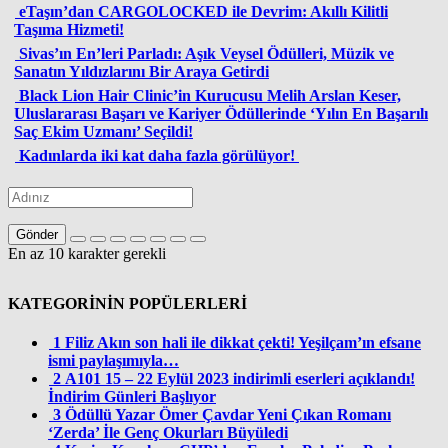
eTaşın’dan CARGOLOCKED ile Devrim: Akıllı Kilitli
Taşıma Hizmeti!
Sivas’ın En’leri Parladı: Aşık Veysel Ödülleri, Müzik ve
Sanatın Yıldızlarını Bir Araya Getirdi
Black Lion Hair Clinic’in Kurucusu Melih Arslan Keser,
Uluslararası Başarı ve Kariyer Ödüllerinde ‘Yılın En Başarılı
Saç Ekim Uzmanı’ Seçildi!
Kadınlarda iki kat daha fazla görülüyor!
Gönder
En az 10 karakter gerekli
KATEGORİNİN POPÜLERLERİ
1
Filiz Akın son hali ile dikkat çekti! Yeşilçam’ın efsane
ismi paylaşımıyla…
2
A101 15 – 22 Eylül 2023 indirimli eserleri açıklandı!
İndirim Günleri Başlıyor
3
Ödüllü Yazar Ömer Çavdar Yeni Çıkan Romanı
‘Zerda’ İle Genç Okurları Büyüledi