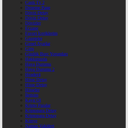
Canlı Tv 2
Deneme Page
Döviz Detay
Döviz Detay
Dövizler
Eczane
Favori İçeriklerim
Gazeteler
Genel Ayarlar
Giriş
Günlük Burç Yorumları
Hakkımızda
Hava Durumu
Hava Durumu 2
Header4
Hisse Detay
Hisse Detay
Hisseler
İletişim
Kayıt Ol
Kripto Paralar
Kriptopara Detay
Kriptopara Detay
Künye
Namaz Vakitleri