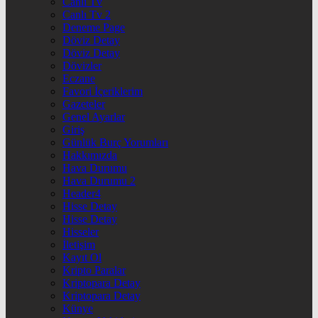
Canlı Tv
Canlı Tv 2
Deneme Page
Döviz Detay
Döviz Detay
Dövizler
Eczane
Favori İçeriklerim
Gazeteler
Genel Ayarlar
Giriş
Günlük Burç Yorumları
Hakkımızda
Hava Durumu
Hava Durumu 2
Header4
Hisse Detay
Hisse Detay
Hisseler
İletişim
Kayıt Ol
Kripto Paralar
Kriptopara Detay
Kriptopara Detay
Künye