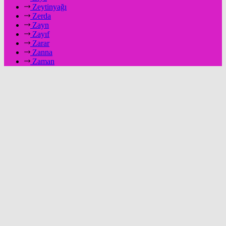
Zeytinyağı
Zerda
Zayn
Zayıf
Zarar
Zanna
Zaman