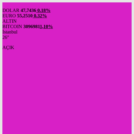
DOLAR
47,7436
0.18%
EURO
55,2510
0.32%
ALTIN
BITCOIN
3096981
1,10%
İstanbul
26°
AÇIK