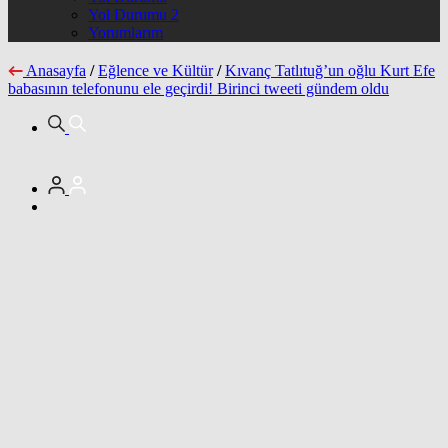
Yol Durumu 2
Yorumlarım
Anasayfa
/
Eğlence ve Kültür
/
Kıvanç Tatlıtuğ’un oğlu Kurt Efe
babasının telefonunu ele geçirdi! Birinci tweeti gündem oldu