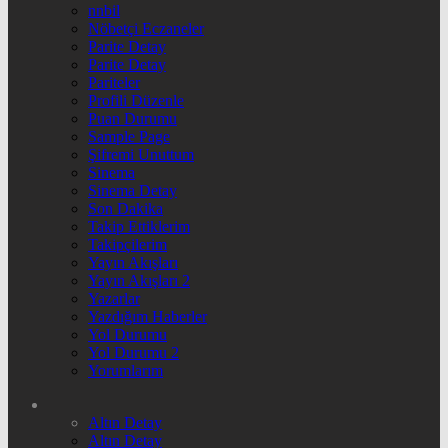
nnbil
Nöbetçi Eczaneler
Parite Detay
Parite Detay
Pariteler
Profili Düzenle
Puan Durumu
Sample Page
Şifremi Unuttum
Sinema
Sinema Detay
Son Dakika
Takip Ettiklerim
Takipçilerim
Yayın Akışları
Yayın Akışları 2
Yazarlar
Yazdığım Haberler
Yol Durumu
Yol Durumu 2
Yorumlarım
Altın Detay
Altın Detay