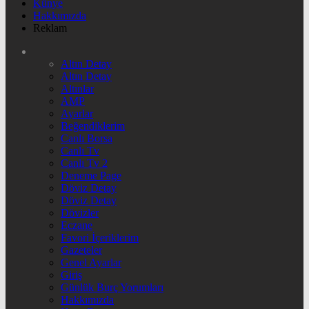
Künye
Hakkımızda
Reklam
Altın Detay
Altın Detay
Altınlar
AMP
Ayarlar
Beğendiklerim
Canlı Borsa
Canlı Tv
Canlı Tv 2
Deneme Page
Döviz Detay
Döviz Detay
Dövizler
Eczane
Favori İçeriklerim
Gazeteler
Genel Ayarlar
Giriş
Günlük Burç Yorumları
Hakkımızda