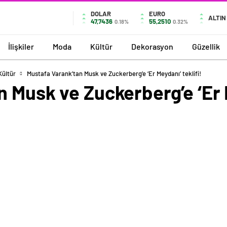
DOLAR
EURO
ALTIN
47,7436
55,2510
0.18%
0.32%
İlişkiler
Moda
Kültür
Dekorasyon
Güzellik
Kültür
Mustafa Varank’tan Musk ve Zuckerberg’e ‘Er Meydanı’ teklifi!
 Musk ve Zuckerberg’e ‘Er M