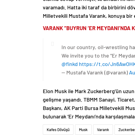
varamadı. Hatta iki taraf da birbirini 
Milletvekili Mustafa Varank, konuya bir e
VARANK “BUYRUN ‘ER MEYDANI’NDA K
In our country, oil-wrestling h
We invite you to the "Er Meydanı
@finkd
https://t.co/Jn6AwOH
— Mustafa Varank (@varank)
Au
Elon Musk ile Mark Zuckerberg’ün uzun 
gelişme yaşandı. TBMM Sanayi, Ticaret, 
Başkanı, AK Parti Bursa Milletvekili Mus
bulunarak ‘Er Meydanı’nda karşılaşmaları
Kafes Dövüşü
Musk
Varank
Zuckerbe