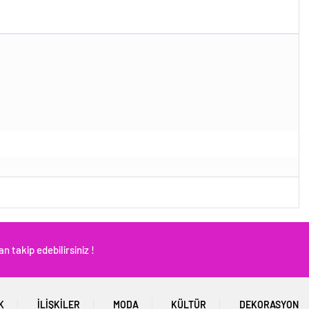
 takip edebilirsiniz !
K
İLIŞKILER
MODA
KÜLTÜR
DEKORASYON