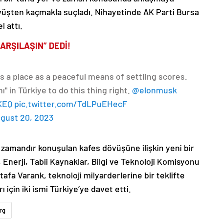
dövüşten kaçmakla suçladı. Nihayetinde AK Parti Bursa
l attı.
ARŞILAŞIN” DEDİ!
as a place as a peaceful means of settling scores.
" in Türkiye to do this thing right.
@elonmusk
KEQ
pic.twitter.com/TdLPuEHecF
gust 20, 2023
zamandır konuşulan kafes dövüşüne ilişkin yeni bir
Enerji, Tabii Kaynaklar, Bilgi ve Teknoloji Komisyonu
tafa Varank, teknoloji milyarderlerine bir teklifte
 için iki ismi Türkiye’ye davet etti.
rg