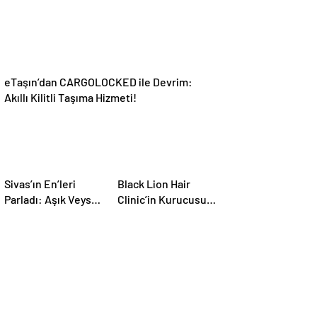
eTaşın’dan CARGOLOCKED ile Devrim:
Akıllı Kilitli Taşıma Hizmeti!
Sivas’ın En’leri
Black Lion Hair
Parladı: Aşık Veysel
Clinic’in Kurucusu
Ödülleri, Müzik ve
Melih Arslan Keser,
Sanatın Yıldızlarını
Uluslararası Başarı
Bir Araya Getirdi
ve Kariyer
Ödüllerinde ‘Yılın En
Başarılı Saç Ekim
Uzmanı’ Seçildi!