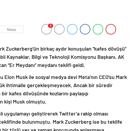
0
News
Mark Zuckerberg’ün birkaç aydır konuşulan “kafes dövüşü”
Tabii Kaynaklar, Bilgi ve Teknoloji Komisyonu Başkanı, AK
tan “Er Meydanı” meydanı teklifi geldi.
onu Elon Musk ile sosyal medya devi Meta’nın CEO’su Mark
k ihtimalle gerçekleşmeyecek. Ancak bir süredir
 bir kafes dövüşünde kozlarını paylaşıp
an kişi Musk olmuştu.
i uygulamayı geliştirerek Twitter’a rakip olması
teklifinde bulunmuştu. Mark Zuckerberg ise bu teklife
im bir türlü yer ve zaman konusunda anlaşmaya