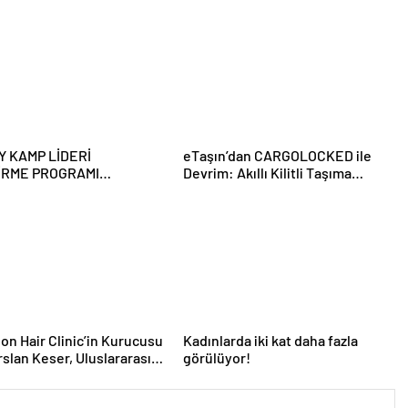
Y KAMP LİDERİ
eTaşın’dan CARGOLOCKED ile
İRME PROGRAMI
Devrim: Akıllı Kilitli Taşıma
RULARI BAŞLADI
Hizmeti!
ion Hair Clinic’in Kurucusu
Kadınlarda iki kat daha fazla
rslan Keser, Uluslararası
görülüyor!
ve Kariyer Ödüllerinde
En Başarılı Saç Ekim Uzmanı’