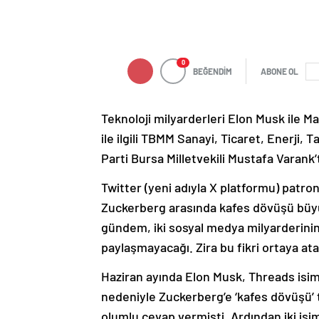
0
BEĞENDİM
ABONE OL
Teknoloji milyarderleri Elon Musk ile 
ile ilgili TBMM Sanayi, Ticaret, Enerji, 
Parti Bursa Milletvekili Mustafa Varank’
Twitter (yeni adıyla X platformu) patr
Zuckerberg arasında kafes dövüşü büyü
gündem, iki sosyal medya milyarderinin
paylaşmayacağı. Zira bu fikri ortaya at
Haziran ayında Elon Musk, Threads isiml
nedeniyle Zuckerberg’e ‘kafes dövüşü’ 
olumlu cevap vermişti. Ardından iki is