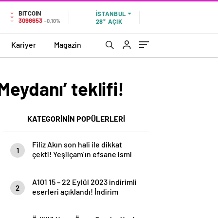
BITCOIN
İSTANBUL
3098653
-0,10%
28°
AÇIK
Kariyer
Magazin
eydanı’ teklifi!
KATEGORİNİN POPÜLERLERİ
Filiz Akın son hali ile dikkat
1
çekti! Yeşilçam’ın efsane ismi
paylaşımıyla…
A101 15 – 22 Eylül 2023 indirimli
2
eserleri açıklandı! İndirim
Günleri Başlıyor