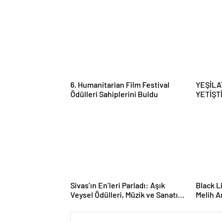
6. Humanitarian Film Festival
YEŞİLA
Ödülleri Sahiplerini Buldu
YETİŞT
BAŞVU
Sivas’ın En’leri Parladı: Aşık
Black L
Veysel Ödülleri, Müzik ve Sanatın
Melih A
Yıldızlarını Bir Araya Getirdi
Başarı 
‘Yılın 