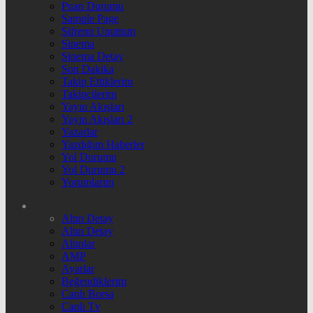
Puan Durumu
Sample Page
Şifremi Unuttum
Sinema
Sinema Detay
Son Dakika
Takip Ettiklerim
Takipçilerim
Yayın Akışları
Yayın Akışları 2
Yazarlar
Yazdığım Haberler
Yol Durumu
Yol Durumu 2
Yorumlarım
Altın Detay
Altın Detay
Altınlar
AMP
Ayarlar
Beğendiklerim
Canlı Borsa
Canlı Tv