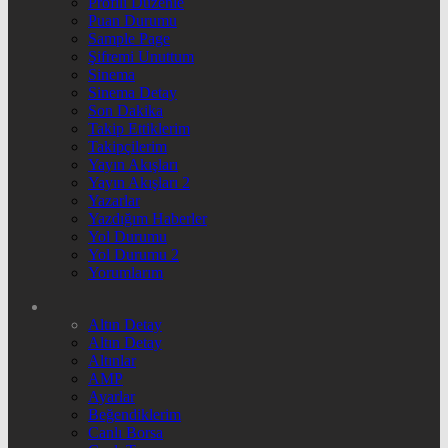
Profili Düzenle
Puan Durumu
Sample Page
Şifremi Unuttum
Sinema
Sinema Detay
Son Dakika
Takip Ettiklerim
Takipçilerim
Yayın Akışları
Yayın Akışları 2
Yazarlar
Yazdığım Haberler
Yol Durumu
Yol Durumu 2
Yorumlarım
Altın Detay
Altın Detay
Altınlar
AMP
Ayarlar
Beğendiklerim
Canlı Borsa