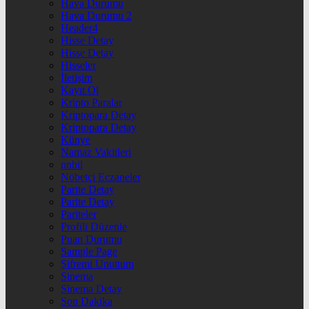
Hava Durumu
Hava Durumu 2
Header4
Hisse Detay
Hisse Detay
Hisseler
İletişim
Kayıt Ol
Kripto Paralar
Kriptopara Detay
Kriptopara Detay
Künye
Namaz Vakitleri
nnbil
Nöbetçi Eczaneler
Parite Detay
Parite Detay
Pariteler
Profili Düzenle
Puan Durumu
Sample Page
Şifremi Unuttum
Sinema
Sinema Detay
Son Dakika