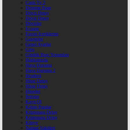
Canlı Tv 2
Deneme Page
Döviz Detay
Döviz Detay
Dövizler
Eczane
Favori İçeriklerim
Gazeteler
Genel Ayarlar
Giriş
Günlük Burç Yorumları
Hakkımızda
Hava Durumu
Hava Durumu 2
Header4
Hisse Detay
Hisse Detay
Hisseler
İletişim
Kayıt Ol
Kripto Paralar
Kriptopara Detay
Kriptopara Detay
Künye
Namaz Vakitleri