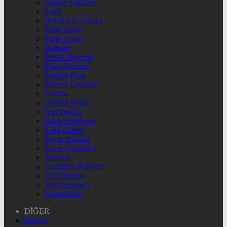
Namaz Vakitleri
nnbil
Nöbetçi Eczaneler
Parite Detay
Parite Detay
Pariteler
Profili Düzenle
Puan Durumu
Sample Page
Şifremi Unuttum
Sinema
Sinema Detay
Son Dakika
Takip Ettiklerim
Takipçilerim
Yayın Akışları
Yayın Akışları 2
Yazarlar
Yazdığım Haberler
Yol Durumu
Yol Durumu 2
Yorumlarım
DİĞER
İletişim