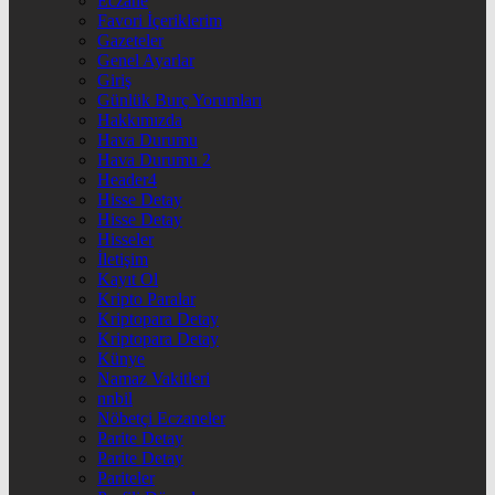
Eczane
Favori İçeriklerim
Gazeteler
Genel Ayarlar
Giriş
Günlük Burç Yorumları
Hakkımızda
Hava Durumu
Hava Durumu 2
Header4
Hisse Detay
Hisse Detay
Hisseler
İletişim
Kayıt Ol
Kripto Paralar
Kriptopara Detay
Kriptopara Detay
Künye
Namaz Vakitleri
nnbil
Nöbetçi Eczaneler
Parite Detay
Parite Detay
Pariteler