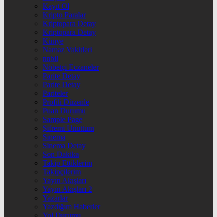
Kayıt Ol
Kripto Paralar
Kriptopara Detay
Kriptopara Detay
Künye
Namaz Vakitleri
nnbil
Nöbetçi Eczaneler
Parite Detay
Parite Detay
Pariteler
Profili Düzenle
Puan Durumu
Sample Page
Şifremi Unuttum
Sinema
Sinema Detay
Son Dakika
Takip Ettiklerim
Takipçilerim
Yayın Akışları
Yayın Akışları 2
Yazarlar
Yazdığım Haberler
Yol Durumu