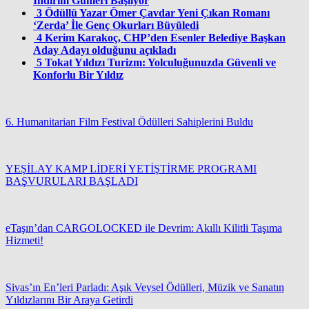
İndirim Günleri Başlıyor
3
Ödüllü Yazar Ömer Çavdar Yeni Çıkan Romanı
‘Zerda’ İle Genç Okurları Büyüledi
4
Kerim Karakoç, CHP’den Esenler Belediye Başkan
Aday Adayı olduğunu açıkladı
5
Tokat Yıldızı Turizm: Yolculuğunuzda Güvenli ve
Konforlu Bir Yıldız
6. Humanitarian Film Festival Ödülleri Sahiplerini Buldu
YEŞİLAY KAMP LİDERİ YETİŞTİRME PROGRAMI
BAŞVURULARI BAŞLADI
eTaşın’dan CARGOLOCKED ile Devrim: Akıllı Kilitli Taşıma
Hizmeti!
Sivas’ın En’leri Parladı: Aşık Veysel Ödülleri, Müzik ve Sanatın
Yıldızlarını Bir Araya Getirdi