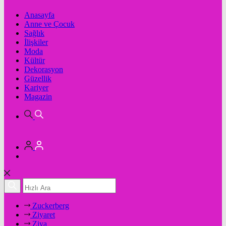
Anasayfa
Anne ve Çocuk
Sağlık
İlişkiler
Moda
Kültür
Dekorasyon
Güzellik
Kariyer
Magazin
Zuckerberg
Ziyaret
Ziya