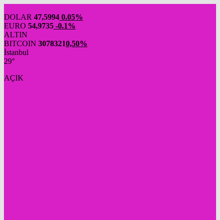
DOLAR
47,5994
0.05%
EURO
54,9735
-0.1%
ALTIN
BITCOIN
3078321
0,50%
İstanbul
29°
AÇIK