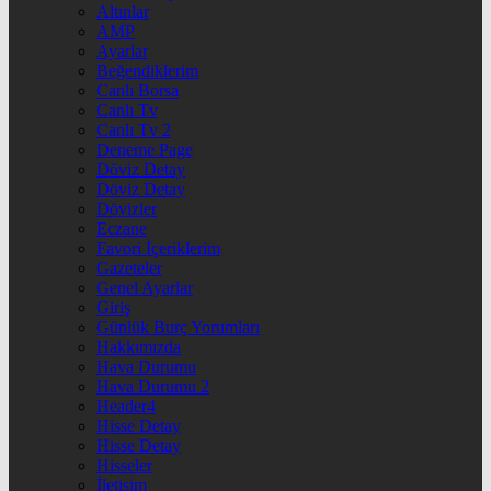
Altınlar
AMP
Ayarlar
Beğendiklerim
Canlı Borsa
Canlı Tv
Canlı Tv 2
Deneme Page
Döviz Detay
Döviz Detay
Dövizler
Eczane
Favori İçeriklerim
Gazeteler
Genel Ayarlar
Giriş
Günlük Burç Yorumları
Hakkımızda
Hava Durumu
Hava Durumu 2
Header4
Hisse Detay
Hisse Detay
Hisseler
İletişim