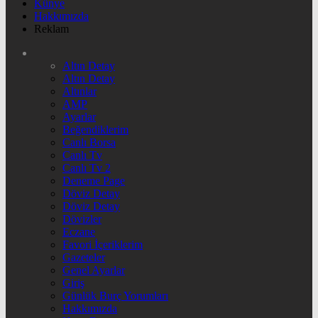
Künye
Hakkımızda
Reklam
Altın Detay
Altın Detay
Altınlar
AMP
Ayarlar
Beğendiklerim
Canlı Borsa
Canlı Tv
Canlı Tv 2
Deneme Page
Döviz Detay
Döviz Detay
Dövizler
Eczane
Favori İçeriklerim
Gazeteler
Genel Ayarlar
Giriş
Günlük Burç Yorumları
Hakkımızda