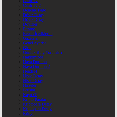
Canlı Tv
Canlı Tv 2
Deneme Page
Döviz Detay
Döviz Detay
Dövizler
Eczane
Favori İçeriklerim
Gazeteler
Genel Ayarlar
Giriş
Günlük Burç Yorumları
Hakkımızda
Hava Durumu
Hava Durumu 2
Header4
Hisse Detay
Hisse Detay
Hisseler
İletişim
Kayıt Ol
Kripto Paralar
Kriptopara Detay
Kriptopara Detay
Künye