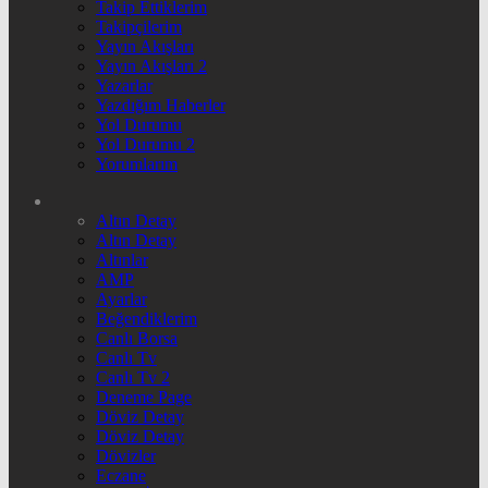
Takip Ettiklerim
Takipçilerim
Yayın Akışları
Yayın Akışları 2
Yazarlar
Yazdığım Haberler
Yol Durumu
Yol Durumu 2
Yorumlarım
Altın Detay
Altın Detay
Altınlar
AMP
Ayarlar
Beğendiklerim
Canlı Borsa
Canlı Tv
Canlı Tv 2
Deneme Page
Döviz Detay
Döviz Detay
Dövizler
Eczane