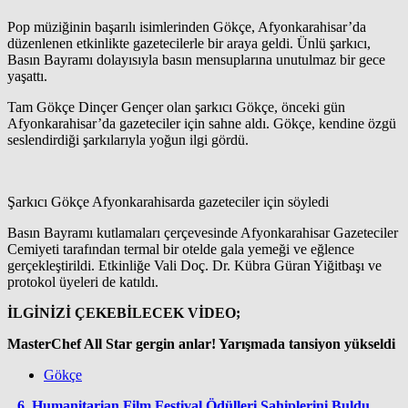
Pop müziğinin başarılı isimlerinden Gökçe, Afyonkarahisar’da
düzenlenen etkinlikte gazetecilerle bir araya geldi. Ünlü şarkıcı,
Basın Bayramı dolayısıyla basın mensuplarına unutulmaz bir gece
yaşattı.
Tam Gökçe Dinçer Gençer olan şarkıcı Gökçe, önceki gün
Afyonkarahisar’da gazeteciler için sahne aldı. Gökçe, kendine özgü
seslendirdiği şarkılarıyla yoğun ilgi gördü.
Şarkıcı Gökçe Afyonkarahisarda gazeteciler için söyledi
Basın Bayramı kutlamaları çerçevesinde Afyonkarahisar Gazeteciler
Cemiyeti tarafından termal bir otelde gala yemeği ve eğlence
gerçekleştirildi. Etkinliğe Vali Doç. Dr. Kübra Güran Yiğitbaşı ve
protokol üyeleri de katıldı.
İLGİNİZİ ÇEKEBİLECEK VİDEO;
MasterChef All Star gergin anlar! Yarışmada tansiyon yükseldi
Gökçe
6. Humanitarian Film Festival Ödülleri Sahiplerini Buldu