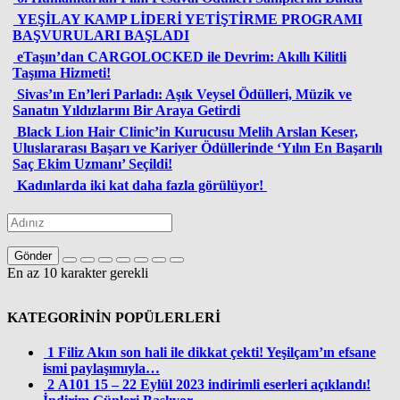
YEŞİLAY KAMP LİDERİ YETİŞTİRME PROGRAMI
BAŞVURULARI BAŞLADI
eTaşın’dan CARGOLOCKED ile Devrim: Akıllı Kilitli
Taşıma Hizmeti!
Sivas’ın En’leri Parladı: Aşık Veysel Ödülleri, Müzik ve
Sanatın Yıldızlarını Bir Araya Getirdi
Black Lion Hair Clinic’in Kurucusu Melih Arslan Keser,
Uluslararası Başarı ve Kariyer Ödüllerinde ‘Yılın En Başarılı
Saç Ekim Uzmanı’ Seçildi!
Kadınlarda iki kat daha fazla görülüyor!
Gönder
En az 10 karakter gerekli
KATEGORİNİN POPÜLERLERİ
1
Filiz Akın son hali ile dikkat çekti! Yeşilçam’ın efsane
ismi paylaşımıyla…
2
A101 15 – 22 Eylül 2023 indirimli eserleri açıklandı!