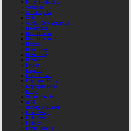
Favori İçeriklerim
Gazeteler
Genel Ayarlar
Giriş
Günlük Burç Yorumları
Hakkımızda
Hava Durumu
Hava Durumu 2
Header4
Hisse Detay
Hisse Detay
Hisseler
İletişim
Kayıt Ol
Kripto Paralar
Kriptopara Detay
Kriptopara Detay
Künye
Namaz Vakitleri
nnbil
Nöbetçi Eczaneler
Parite Detay
Parite Detay
Pariteler
Profili Düzenle