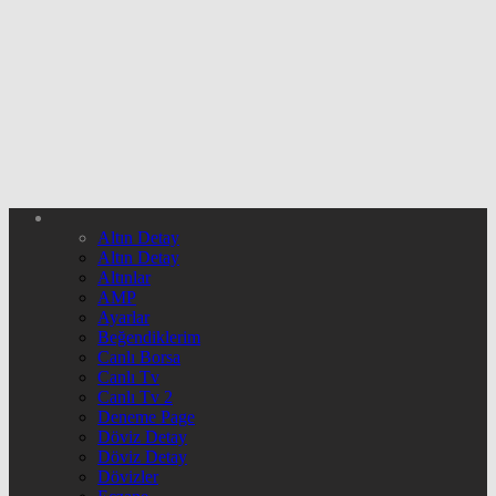
Altın Detay
Altın Detay
Altınlar
AMP
Ayarlar
Beğendiklerim
Canlı Borsa
Canlı Tv
Canlı Tv 2
Deneme Page
Döviz Detay
Döviz Detay
Dövizler