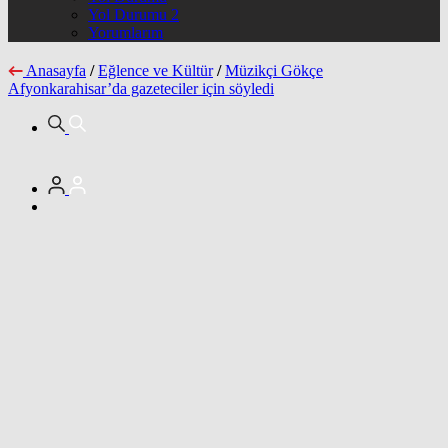
Yol Durumu 2
Yorumlarım
Anasayfa
/
Eğlence ve Kültür
/
Müzikçi Gökçe
Afyonkarahisar’da gazeteciler için söyledi