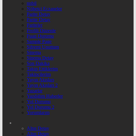
nnbil
Nöbetçi Eczaneler
Parite Detay
Parite Detay
Pariteler
Profili Düzenle
Puan Durumu
Sample Page
Şifremi Unuttum
Sinema
Sinema Detay
Son Dakika
Takip Ettiklerim
Takipçilerim
Yayın Akışları
Yayın Akışları 2
Yazarlar
Yazdığım Haberler
Yol Durumu
Yol Durumu 2
Yorumlarım
Altın Detay
Altın Detay