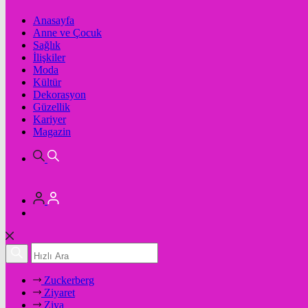
Anasayfa
Anne ve Çocuk
Sağlık
İlişkiler
Moda
Kültür
Dekorasyon
Güzellik
Kariyer
Magazin
Zuckerberg
Ziyaret
Ziya