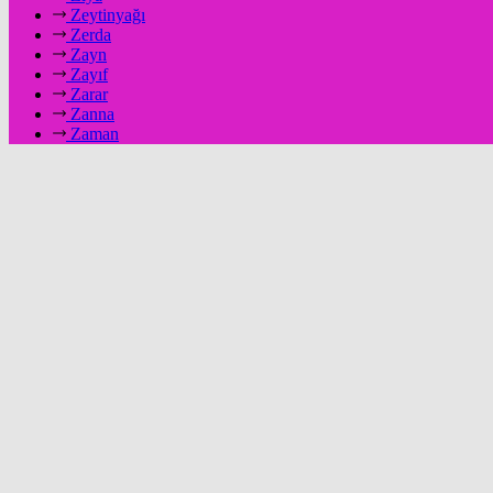
Zeytinyağı
Zerda
Zayn
Zayıf
Zarar
Zanna
Zaman