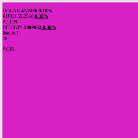
DOLAR
47,7436
0.18%
EURO
55,2510
0.32%
ALTIN
BITCOIN
3099902
-0,30%
İstanbul
28°
AÇIK