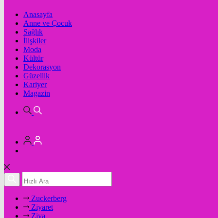
Anasayfa
Anne ve Çocuk
Sağlık
İlişkiler
Moda
Kültür
Dekorasyon
Güzellik
Kariyer
Magazin
Zuckerberg
Ziyaret
Ziya