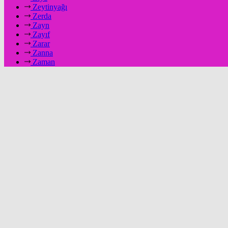
Zeytinyağı
Zerda
Zayn
Zayıf
Zarar
Zanna
Zaman