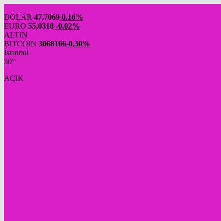
DOLAR
47,7069
0.16%
EURO
55,0318
-0.02%
ALTIN
BITCOIN
3068166
-0,30%
İstanbul
30°
AÇIK