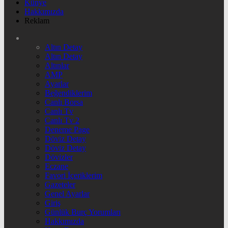
Künye
Hakkımızda
Reklam
Altın Detay
Altın Detay
Altınlar
AMP
Ayarlar
Beğendiklerim
Canlı Borsa
Canlı Tv
Canlı Tv 2
Deneme Page
Döviz Detay
Döviz Detay
Dövizler
Eczane
Favori İçeriklerim
Gazeteler
Genel Ayarlar
Giriş
Günlük Burç Yorumları
Hakkımızda