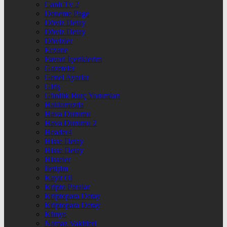
Canlı Tv 2
Deneme Page
Döviz Detay
Döviz Detay
Dövizler
Eczane
Favori İçeriklerim
Gazeteler
Genel Ayarlar
Giriş
Günlük Burç Yorumları
Hakkımızda
Hava Durumu
Hava Durumu 2
Header4
Hisse Detay
Hisse Detay
Hisseler
İletişim
Kayıt Ol
Kripto Paralar
Kriptopara Detay
Kriptopara Detay
Künye
Namaz Vakitleri