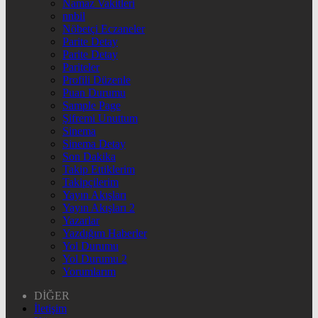
Namaz Vakitleri
nnbil
Nöbetçi Eczaneler
Parite Detay
Parite Detay
Pariteler
Profili Düzenle
Puan Durumu
Sample Page
Şifremi Unuttum
Sinema
Sinema Detay
Son Dakika
Takip Ettiklerim
Takipçilerim
Yayın Akışları
Yayın Akışları 2
Yazarlar
Yazdığım Haberler
Yol Durumu
Yol Durumu 2
Yorumlarım
DİĞER
İletişim