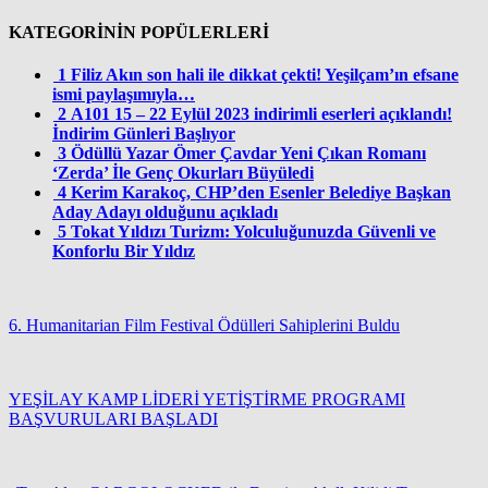
KATEGORİNİN POPÜLERLERİ
1
Filiz Akın son hali ile dikkat çekti! Yeşilçam’ın efsane
ismi paylaşımıyla…
2
A101 15 – 22 Eylül 2023 indirimli eserleri açıklandı!
İndirim Günleri Başlıyor
3
Ödüllü Yazar Ömer Çavdar Yeni Çıkan Romanı
‘Zerda’ İle Genç Okurları Büyüledi
4
Kerim Karakoç, CHP’den Esenler Belediye Başkan
Aday Adayı olduğunu açıkladı
5
Tokat Yıldızı Turizm: Yolculuğunuzda Güvenli ve
Konforlu Bir Yıldız
6. Humanitarian Film Festival Ödülleri Sahiplerini Buldu
YEŞİLAY KAMP LİDERİ YETİŞTİRME PROGRAMI
BAŞVURULARI BAŞLADI