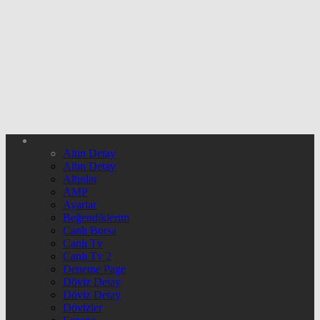
Altın Detay
Altın Detay
Altınlar
AMP
Ayarlar
Beğendiklerim
Canlı Borsa
Canlı Tv
Canlı Tv 2
Deneme Page
Döviz Detay
Döviz Detay
Dövizler