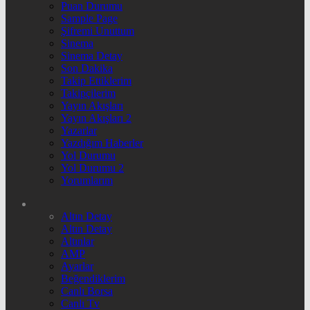
Puan Durumu
Sample Page
Şifremi Unuttum
Sinema
Sinema Detay
Son Dakika
Takip Ettiklerim
Takipçilerim
Yayın Akışları
Yayın Akışları 2
Yazarlar
Yazdığım Haberler
Yol Durumu
Yol Durumu 2
Yorumlarım
Altın Detay
Altın Detay
Altınlar
AMP
Ayarlar
Beğendiklerim
Canlı Borsa
Canlı Tv