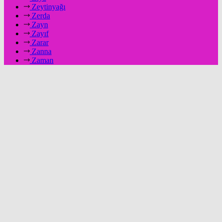
Zeytinyağı
Zerda
Zayn
Zayıf
Zarar
Zanna
Zaman