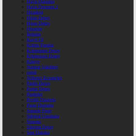
Hava Durumu
Hava Durumu 2
Header4
Hisse Detay
Hisse Detay
Hisseler
İletişim
Kayıt Ol
Kripto Paralar
Kriptopara Detay
Kriptopara Detay
Künye
Namaz Vakitleri
nnbil
Nöbetçi Eczaneler
Parite Detay
Parite Detay
Pariteler
Profili Düzenle
Puan Durumu
Sample Page
Şifremi Unuttum
Sinema
Sinema Detay
Son Dakika