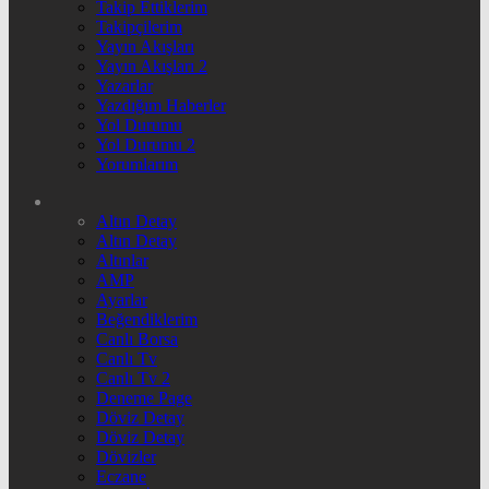
Takip Ettiklerim
Takipçilerim
Yayın Akışları
Yayın Akışları 2
Yazarlar
Yazdığım Haberler
Yol Durumu
Yol Durumu 2
Yorumlarım
Altın Detay
Altın Detay
Altınlar
AMP
Ayarlar
Beğendiklerim
Canlı Borsa
Canlı Tv
Canlı Tv 2
Deneme Page
Döviz Detay
Döviz Detay
Dövizler
Eczane