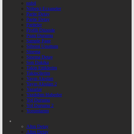
nnbil
Nöbetçi Eczaneler
Parite Detay
Parite Detay
Pariteler
Profili Düzenle
Puan Durumu
Sample Page
Şifremi Unuttum
Sinema
Sinema Detay
Son Dakika
Takip Ettiklerim
Takipçilerim
Yayın Akışları
Yayın Akışları 2
Yazarlar
Yazdığım Haberler
Yol Durumu
Yol Durumu 2
Yorumlarım
Altın Detay
Altın Detay