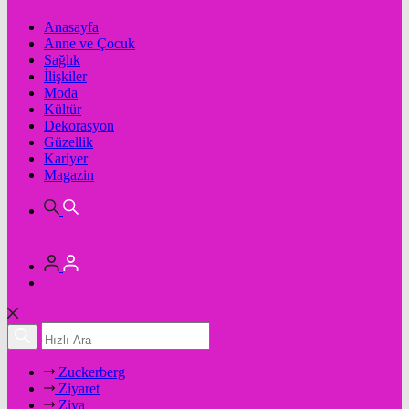
Anasayfa
Anne ve Çocuk
Sağlık
İlişkiler
Moda
Kültür
Dekorasyon
Güzellik
Kariyer
Magazin
Zuckerberg
Ziyaret
Ziya