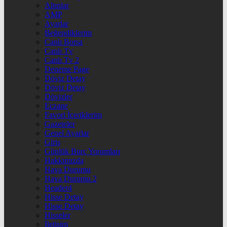
Altınlar
AMP
Ayarlar
Beğendiklerim
Canlı Borsa
Canlı Tv
Canlı Tv 2
Deneme Page
Döviz Detay
Döviz Detay
Dövizler
Eczane
Favori İçeriklerim
Gazeteler
Genel Ayarlar
Giriş
Günlük Burç Yorumları
Hakkımızda
Hava Durumu
Hava Durumu 2
Header4
Hisse Detay
Hisse Detay
Hisseler
İletişim