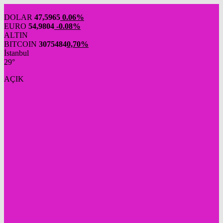
DOLAR
47,5965
0.06%
EURO
54,9804
-0.08%
ALTIN
BITCOIN
3075484
0,70%
İstanbul
29°
AÇIK