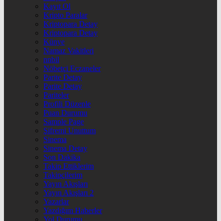
Kayıt Ol
Kripto Paralar
Kriptopara Detay
Kriptopara Detay
Künye
Namaz Vakitleri
nnbil
Nöbetçi Eczaneler
Parite Detay
Parite Detay
Pariteler
Profili Düzenle
Puan Durumu
Sample Page
Şifremi Unuttum
Sinema
Sinema Detay
Son Dakika
Takip Ettiklerim
Takipçilerim
Yayın Akışları
Yayın Akışları 2
Yazarlar
Yazdığım Haberler
Yol Durumu