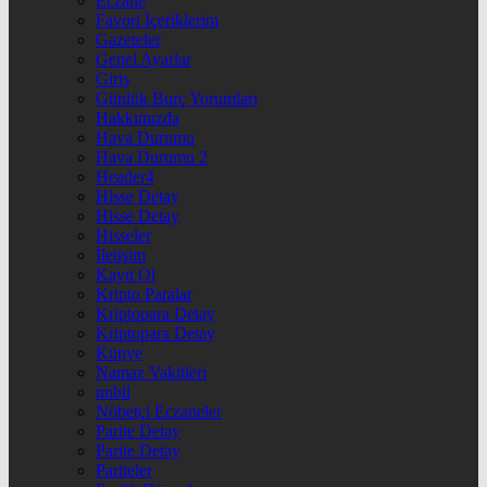
Eczane
Favori İçeriklerim
Gazeteler
Genel Ayarlar
Giriş
Günlük Burç Yorumları
Hakkımızda
Hava Durumu
Hava Durumu 2
Header4
Hisse Detay
Hisse Detay
Hisseler
İletişim
Kayıt Ol
Kripto Paralar
Kriptopara Detay
Kriptopara Detay
Künye
Namaz Vakitleri
nnbil
Nöbetçi Eczaneler
Parite Detay
Parite Detay
Pariteler