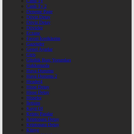
Canlı Tv
Canlı Tv 2
Deneme Page
Döviz Detay
Döviz Detay
Dövizler
Eczane
Favori İçeriklerim
Gazeteler
Genel Ayarlar
Giriş
Günlük Burç Yorumları
Hakkımızda
Hava Durumu
Hava Durumu 2
Header4
Hisse Detay
Hisse Detay
Hisseler
İletişim
Kayıt Ol
Kripto Paralar
Kriptopara Detay
Kriptopara Detay
Künye