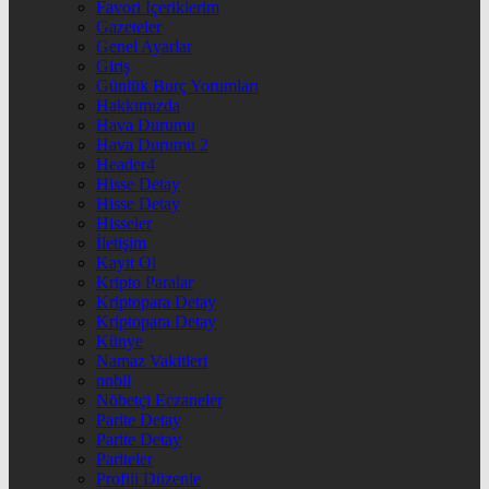
Favori İçeriklerim
Gazeteler
Genel Ayarlar
Giriş
Günlük Burç Yorumları
Hakkımızda
Hava Durumu
Hava Durumu 2
Header4
Hisse Detay
Hisse Detay
Hisseler
İletişim
Kayıt Ol
Kripto Paralar
Kriptopara Detay
Kriptopara Detay
Künye
Namaz Vakitleri
nnbil
Nöbetçi Eczaneler
Parite Detay
Parite Detay
Pariteler
Profili Düzenle