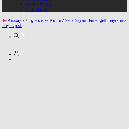
Yol Durumu 2
Yorumlarım
Anasayfa
/
Eğlence ve Kültür
/
Seda Sayan’dan engelli hayranına
büyük jest!