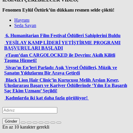
Fenomen Eylül Öztürk’ün dükkanı resmen selde çöktü!
Hayranı
Seda Sayan
6. Humanitarian Film Festival Ödülleri Sahiplerini Buldu
YEŞİLAY KAMP LİDERİ YETİŞTİRME PROGRAMI
BAŞVURULARI BAŞLADI
eTaşın’dan CARGOLOCKED ile Devrim: Akıllı Kilitli
Taşıma Hizmeti!
Sivas’ın En’leri Parladı: Aşık Veysel Ödülleri, Müzik ve
Sanatın Yıldızlarını Bir Araya Getirdi
Black Lion Hair Clinic’in Kurucusu Melih Arslan Keser,
Uluslararası Başarı ve Kariyer Ödüllerinde ‘Yılın En Başarılı
Saç Ekim Uzmanı’ Seçildi!
Kadınlarda iki kat daha fazla görülüyor!
Gönder
En az 10 karakter gerekli