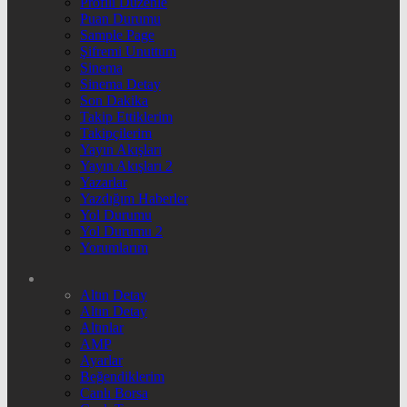
Profili Düzenle
Puan Durumu
Sample Page
Şifremi Unuttum
Sinema
Sinema Detay
Son Dakika
Takip Ettiklerim
Takipçilerim
Yayın Akışları
Yayın Akışları 2
Yazarlar
Yazdığım Haberler
Yol Durumu
Yol Durumu 2
Yorumlarım
Altın Detay
Altın Detay
Altınlar
AMP
Ayarlar
Beğendiklerim
Canlı Borsa