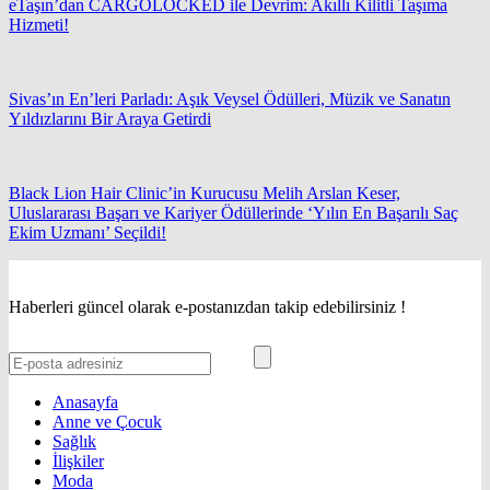
eTaşın’dan CARGOLOCKED ile Devrim: Akıllı Kilitli Taşıma
Hizmeti!
Sivas’ın En’leri Parladı: Aşık Veysel Ödülleri, Müzik ve Sanatın
Yıldızlarını Bir Araya Getirdi
Black Lion Hair Clinic’in Kurucusu Melih Arslan Keser,
Uluslararası Başarı ve Kariyer Ödüllerinde ‘Yılın En Başarılı Saç
Ekim Uzmanı’ Seçildi!
Haberleri güncel olarak e-postanızdan takip edebilirsiniz !
Anasayfa
Anne ve Çocuk
Sağlık
İlişkiler
Moda