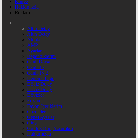
Künye
Hakkımızda
Reklam
Altın Detay
Altın Detay
Altınlar
AMP
Ayarlar
Beğendiklerim
Canlı Borsa
Canlı Tv
Canlı Tv 2
Deneme Page
Döviz Detay
Döviz Detay
Dövizler
Eczane
Favori İçeriklerim
Gazeteler
Genel Ayarlar
Giriş
Günlük Burç Yorumları
Hakkımızda