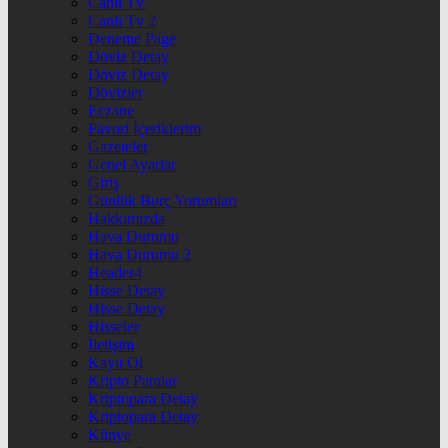
Canlı Tv
Canlı Tv 2
Deneme Page
Döviz Detay
Döviz Detay
Dövizler
Eczane
Favori İçeriklerim
Gazeteler
Genel Ayarlar
Giriş
Günlük Burç Yorumları
Hakkımızda
Hava Durumu
Hava Durumu 2
Header4
Hisse Detay
Hisse Detay
Hisseler
İletişim
Kayıt Ol
Kripto Paralar
Kriptopara Detay
Kriptopara Detay
Künye