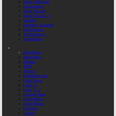
Takip Ettiklerim
Takipçilerim
Yayın Akışları
Yayın Akışları 2
Yazarlar
Yazdığım Haberler
Yol Durumu
Yol Durumu 2
Yorumlarım
Altın Detay
Altın Detay
Altınlar
AMP
Ayarlar
Beğendiklerim
Canlı Borsa
Canlı Tv
Canlı Tv 2
Deneme Page
Döviz Detay
Döviz Detay
Dövizler
Eczane