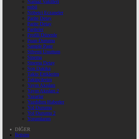
Namaz Vakitleri
nnbil
Nöbetçi Eczaneler
Parite Detay
Parite Detay
Pariteler
Profili Düzenle
Puan Durumu
Sample Page
Şifremi Unuttum
Sinema
Sinema Detay
Son Dakika
Takip Ettiklerim
Takipçilerim
Yayın Akışları
Yayın Akışları 2
Yazarlar
Yazdığım Haberler
Yol Durumu
Yol Durumu 2
Yorumlarım
DİĞER
İletişim