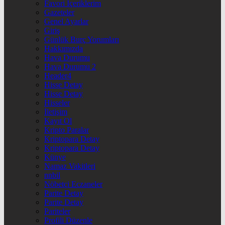
Favori İçeriklerim
Gazeteler
Genel Ayarlar
Giriş
Günlük Burç Yorumları
Hakkımızda
Hava Durumu
Hava Durumu 2
Header4
Hisse Detay
Hisse Detay
Hisseler
İletişim
Kayıt Ol
Kripto Paralar
Kriptopara Detay
Kriptopara Detay
Künye
Namaz Vakitleri
nnbil
Nöbetçi Eczaneler
Parite Detay
Parite Detay
Pariteler
Profili Düzenle