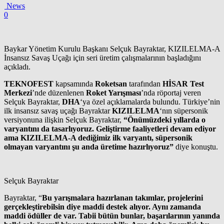
News
0
Baykar Yönetim Kurulu Başkanı Selçuk Bayraktar, KIZILELMA-A
İnsansız Savaş Uçağı için seri üretim çalışmalarının başladığını
açıkladı.
TEKNOFEST
kapsamında
Roketsan
tarafından
HİSAR Test
Merkezi
’nde düzenlenen
Roket Yarışması
’nda röportaj veren
Selçuk Bayraktar,
DHA
‘ya özel açıklamalarda bulundu. Türkiye’nin
ilk insansız savaş uçağı Bayraktar
KIZILELMA
‘nın süpersonik
versiyonuna ilişkin Selçuk Bayraktar,
“Önümüzdeki yıllarda o
varyantını da tasarlıyoruz. Geliştirme faaliyetleri devam ediyor
ama KIZILELMA-A dediğimiz ilk varyantı, süpersonik
olmayan varyantını şu anda üretime hazırlıyoruz”
diye konuştu.
Selçuk Bayraktar
Bayraktar, “
Bu yarışmalara hazırlanan takımlar, projelerini
gerçekleştirebilsin diye maddi destek alıyor. Aynı zamanda
maddi ödüller de var. Tabii bütün bunlar, başarılarının yanında