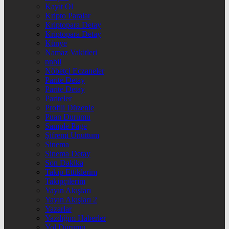
Kayıt Ol
Kripto Paralar
Kriptopara Detay
Kriptopara Detay
Künye
Namaz Vakitleri
nnbil
Nöbetçi Eczaneler
Parite Detay
Parite Detay
Pariteler
Profili Düzenle
Puan Durumu
Sample Page
Şifremi Unuttum
Sinema
Sinema Detay
Son Dakika
Takip Ettiklerim
Takipçilerim
Yayın Akışları
Yayın Akışları 2
Yazarlar
Yazdığım Haberler
Yol Durumu