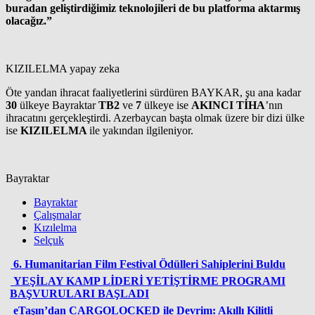
buradan geliştirdiğimiz teknolojileri de bu platforma aktarmış
olacağız.”
KIZILELMA yapay zeka
Öte yandan ihracat faaliyetlerini sürdüren BAYKAR, şu ana kadar
30
ülkeye Bayraktar
TB2
ve
7
ülkeye ise
AKINCI TİHA
’nın
ihracatını gerçekleştirdi. Azerbaycan başta olmak üzere bir dizi ülke
ise
KIZILELMA
ile yakından ilgileniyor.
Bayraktar
Bayraktar
Çalışmalar
Kızılelma
Selçuk
6. Humanitarian Film Festival Ödülleri Sahiplerini Buldu
YEŞİLAY KAMP LİDERİ YETİŞTİRME PROGRAMI
BAŞVURULARI BAŞLADI
eTaşın’dan CARGOLOCKED ile Devrim: Akıllı Kilitli