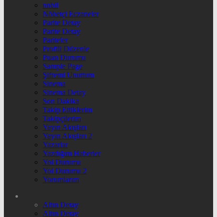
nnbil
Nöbetçi Eczaneler
Parite Detay
Parite Detay
Pariteler
Profili Düzenle
Puan Durumu
Sample Page
Şifremi Unuttum
Sinema
Sinema Detay
Son Dakika
Takip Ettiklerim
Takipçilerim
Yayın Akışları
Yayın Akışları 2
Yazarlar
Yazdığım Haberler
Yol Durumu
Yol Durumu 2
Yorumlarım
Altın Detay
Altın Detay