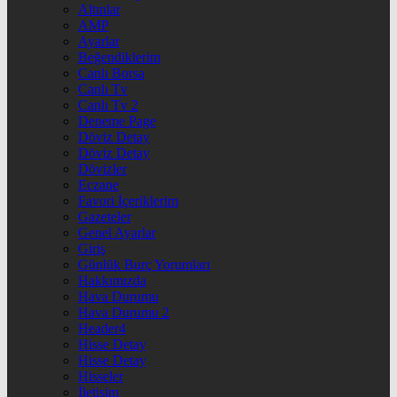
Altınlar
AMP
Ayarlar
Beğendiklerim
Canlı Borsa
Canlı Tv
Canlı Tv 2
Deneme Page
Döviz Detay
Döviz Detay
Dövizler
Eczane
Favori İçeriklerim
Gazeteler
Genel Ayarlar
Giriş
Günlük Burç Yorumları
Hakkımızda
Hava Durumu
Hava Durumu 2
Header4
Hisse Detay
Hisse Detay
Hisseler
İletişim