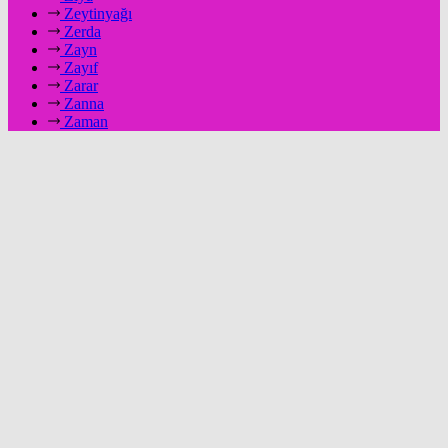
Zeytinyağı
Zerda
Zayn
Zayıf
Zarar
Zanna
Zaman