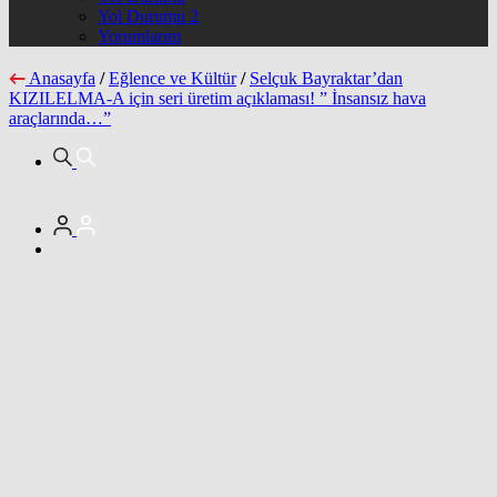
Yol Durumu 2
Yorumlarım
Anasayfa
/
Eğlence ve Kültür
/
Selçuk Bayraktar’dan
KIZILELMA-A için seri üretim açıklaması! ” İnsansız hava
araçlarında…”