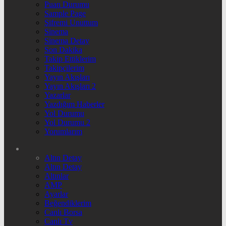
Puan Durumu
Sample Page
Şifremi Unuttum
Sinema
Sinema Detay
Son Dakika
Takip Ettiklerim
Takipçilerim
Yayın Akışları
Yayın Akışları 2
Yazarlar
Yazdığım Haberler
Yol Durumu
Yol Durumu 2
Yorumlarım
Altın Detay
Altın Detay
Altınlar
AMP
Ayarlar
Beğendiklerim
Canlı Borsa
Canlı Tv