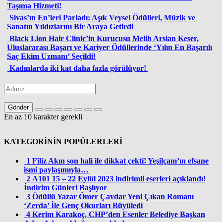
Taşıma Hizmeti!
Sivas’ın En’leri Parladı: Aşık Veysel Ödülleri, Müzik ve
Sanatın Yıldızlarını Bir Araya Getirdi
Black Lion Hair Clinic’in Kurucusu Melih Arslan Keser,
Uluslararası Başarı ve Kariyer Ödüllerinde ‘Yılın En Başarılı
Saç Ekim Uzmanı’ Seçildi!
Kadınlarda iki kat daha fazla görülüyor!
Gönder
En az 10 karakter gerekli
KATEGORİNİN POPÜLERLERİ
1
Filiz Akın son hali ile dikkat çekti! Yeşilçam’ın efsane
ismi paylaşımıyla…
2
A101 15 – 22 Eylül 2023 indirimli eserleri açıklandı!
İndirim Günleri Başlıyor
3
Ödüllü Yazar Ömer Çavdar Yeni Çıkan Romanı
‘Zerda’ İle Genç Okurları Büyüledi
4
Kerim Karakoç, CHP’den Esenler Belediye Başkan