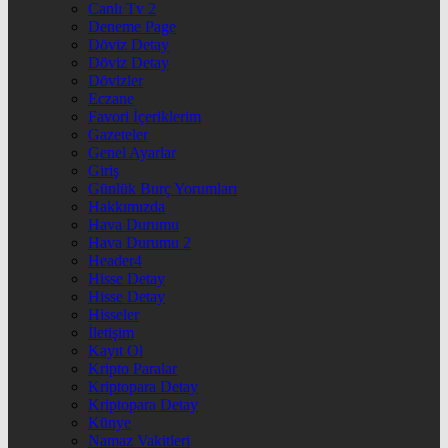
Canlı Tv 2
Deneme Page
Döviz Detay
Döviz Detay
Dövizler
Eczane
Favori İçeriklerim
Gazeteler
Genel Ayarlar
Giriş
Günlük Burç Yorumları
Hakkımızda
Hava Durumu
Hava Durumu 2
Header4
Hisse Detay
Hisse Detay
Hisseler
İletişim
Kayıt Ol
Kripto Paralar
Kriptopara Detay
Kriptopara Detay
Künye
Namaz Vakitleri