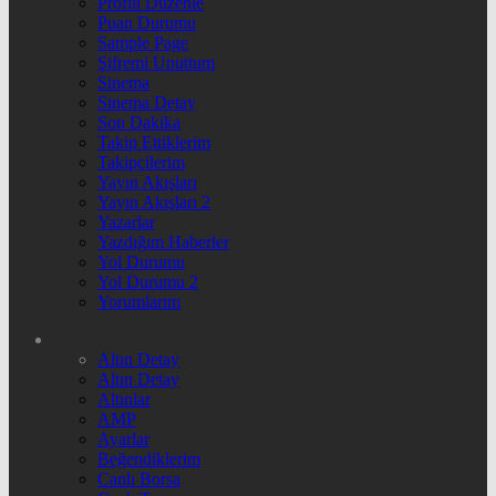
Profili Düzenle
Puan Durumu
Sample Page
Şifremi Unuttum
Sinema
Sinema Detay
Son Dakika
Takip Ettiklerim
Takipçilerim
Yayın Akışları
Yayın Akışları 2
Yazarlar
Yazdığım Haberler
Yol Durumu
Yol Durumu 2
Yorumlarım
Altın Detay
Altın Detay
Altınlar
AMP
Ayarlar
Beğendiklerim
Canlı Borsa