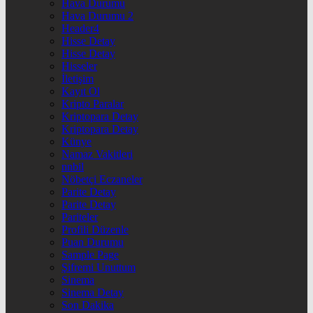
Hava Durumu
Hava Durumu 2
Header4
Hisse Detay
Hisse Detay
Hisseler
İletişim
Kayıt Ol
Kripto Paralar
Kriptopara Detay
Kriptopara Detay
Künye
Namaz Vakitleri
nnbil
Nöbetçi Eczaneler
Parite Detay
Parite Detay
Pariteler
Profili Düzenle
Puan Durumu
Sample Page
Şifremi Unuttum
Sinema
Sinema Detay
Son Dakika