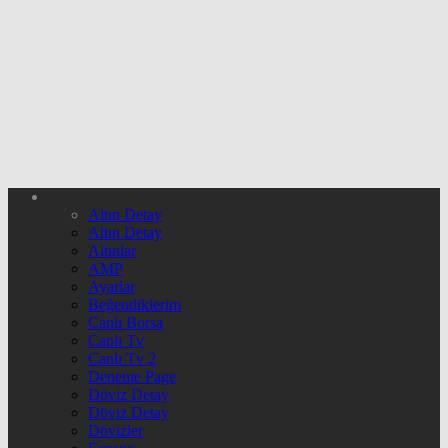
Altın Detay
Altın Detay
Altınlar
AMP
Ayarlar
Beğendiklerim
Canlı Borsa
Canlı Tv
Canlı Tv 2
Deneme Page
Döviz Detay
Döviz Detay
Dövizler