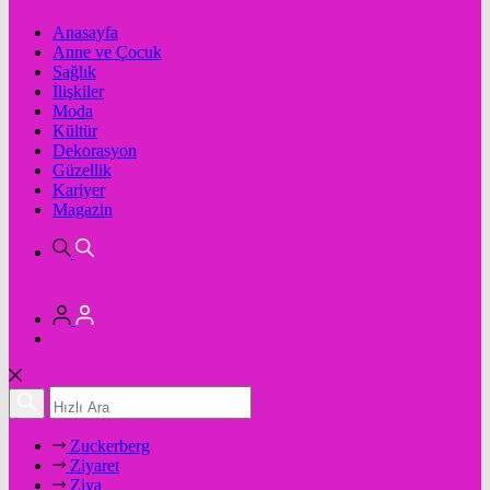
Anasayfa
Anne ve Çocuk
Sağlık
İlişkiler
Moda
Kültür
Dekorasyon
Güzellik
Kariyer
Magazin
Zuckerberg
Ziyaret
Ziya