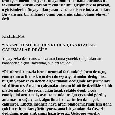
belki çok önemli bir yer tutmayabilir. Ama daha önemlisi; bu
takımların, kurdukları bu takım ruhunu girişimlere taşıyarak,
o girişimlerle dünyaya damgasını vuracak işlere imza atmaları.
Bu yarışma, bir anlamda onun başlangıç adımı olmuş oluyor”
dedi.
KIZILELMA
“İNSANI TÜMÜ İLE DEVREDEN ÇIKARTACAK
ÇALIŞMALAR DEĞİL”
Yapay zeka ile insansız hava araçlarına yönelik çalışmalardan
bahseden Selçuk Bayraktar, şunları söyledi:
“Platformlarımızda hem durumsal farkındalığı hem de uçuş
emniyetini arttırmak için ileri düzey algoritmalar dediğimiz,
bugün yapay zeka denen algoritmalar dediğimiz araştırmaları
yürütüyoruz. Ama bu çalışmalar, insanı tümü ile özellikle silahlı
platformlarda devreden çıkartacak şekilde değil. Uçuş
emniyetini arttırmak, aynı zamanda uçağın çevresini görüp,
anlamasını sağlayacak algoritmalar üzerinden daha çok
çalışılıyor. Elbette insansız hava aracı platformlarımız için daha
çok bu çalışmaları yürütüyoruz ama bir yandan da Cezeri
dediğimiz uçan arabamızı hazırlıyoruz. Geleceğe yönelik