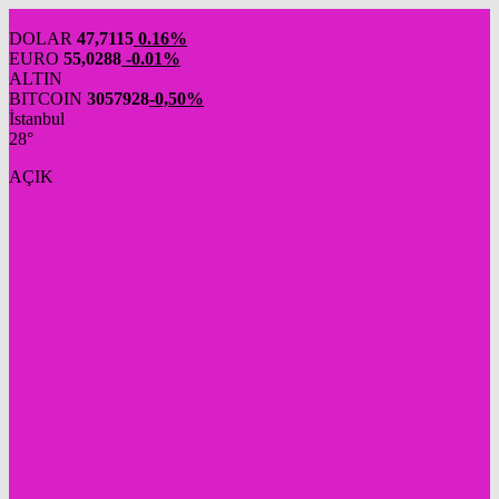
DOLAR
47,7115
0.16%
EURO
55,0288
-0.01%
ALTIN
BITCOIN
3057928
-0,50%
İstanbul
28°
AÇIK