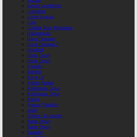
Eczane
Favori İçeriklerim
Gazeteler
Genel Ayarlar
Giriş
Günlük Burç Yorumları
Hakkımızda
Hava Durumu
Hava Durumu 2
Header4
Hisse Detay
Hisse Detay
Hisseler
İletişim
Kayıt Ol
Kripto Paralar
Kriptopara Detay
Kriptopara Detay
Künye
Namaz Vakitleri
nnbil
Nöbetçi Eczaneler
Parite Detay
Parite Detay
Pariteler