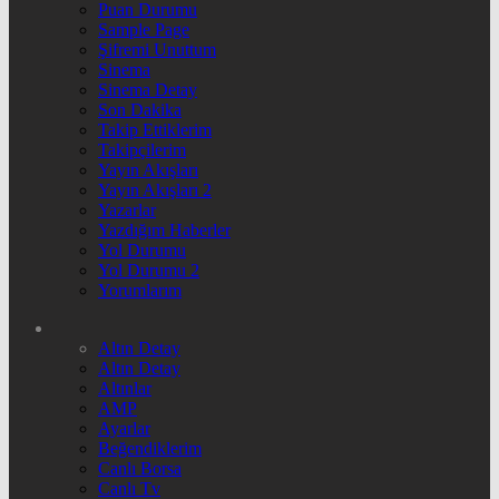
Puan Durumu
Sample Page
Şifremi Unuttum
Sinema
Sinema Detay
Son Dakika
Takip Ettiklerim
Takipçilerim
Yayın Akışları
Yayın Akışları 2
Yazarlar
Yazdığım Haberler
Yol Durumu
Yol Durumu 2
Yorumlarım
Altın Detay
Altın Detay
Altınlar
AMP
Ayarlar
Beğendiklerim
Canlı Borsa
Canlı Tv