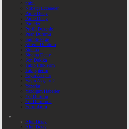
nnbil
Nöbetçi Eczaneler
Parite Detay
Parite Detay
Pariteler
Profili Düzenle
Puan Durumu
Sample Page
Şifremi Unuttum
Sinema
Sinema Detay
Son Dakika
Takip Ettiklerim
Takipçilerim
Yayın Akışları
Yayın Akışları 2
Yazarlar
Yazdığım Haberler
Yol Durumu
Yol Durumu 2
Yorumlarım
Altın Detay
Altın Detay