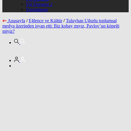
Yol Durumu 2
Yorumlarım
Anasayfa
/
Eğlence ve Kültür
/
Tuluyhan Uğurlu toplumsal
medya üzerinden isyan etti: Biz kobay mıyız, Pavlov’un köpeği
miyiz?