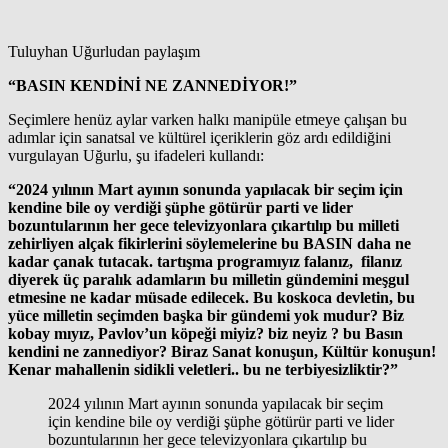
Tuluyhan Uğurludan paylaşım
“BASIN KENDİNİ NE ZANNEDİYOR!”
Seçimlere henüz aylar varken halkı manipüle etmeye çalışan bu
adımlar için sanatsal ve kültürel içeriklerin göz ardı edildiğini
vurgulayan Uğurlu, şu ifadeleri kullandı:
“2024 yılının Mart ayının sonunda yapılacak bir seçim için
kendine bile oy verdiği şüphe götürür parti ve lider
bozuntularının her gece televizyonlara çıkartılıp bu milleti
zehirliyen alçak fikirlerini söylemelerine bu BASIN daha ne
kadar çanak tutacak. tartışma programıyız falanız, filanız
diyerek üç paralık adamların bu milletin gündemini meşgul
etmesine ne kadar müsade edilecek. Bu koskoca devletin, bu
yüce milletin seçimden başka bir gündemi yok mudur? Biz
kobay mıyız, Pavlov’un köpeği miyiz? biz neyiz ? bu Basın
kendini ne zannediyor? Biraz Sanat konuşun, Kültür konuşun!
Kenar mahallenin sidikli veletleri.. bu ne terbiyesizliktir?”
2024 yılının Mart ayının sonunda yapılacak bir seçim
için kendine bile oy verdiği şüphe götürür parti ve lider
bozuntularının her gece televizyonlara çıkartılıp bu