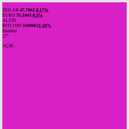
DOLAR
47,7061
0.17%
EURO
55,1843
0.3%
ALTIN
BITCOIN
3100862
1,10%
İstanbul
27°
AÇIK