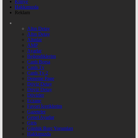
Künye
Hakkımızda
Reklam
Altın Detay
Altın Detay
Altınlar
AMP
Ayarlar
Beğendiklerim
Canlı Borsa
Canlı Tv
Canlı Tv 2
Deneme Page
Döviz Detay
Döviz Detay
Dövizler
Eczane
Favori İçeriklerim
Gazeteler
Genel Ayarlar
Giriş
Günlük Burç Yorumları
Hakkımızda