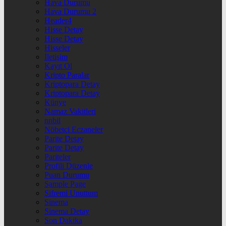
Hava Durumu
Hava Durumu 2
Header4
Hisse Detay
Hisse Detay
Hisseler
İletişim
Kayıt Ol
Kripto Paralar
Kriptopara Detay
Kriptopara Detay
Künye
Namaz Vakitleri
nnbil
Nöbetçi Eczaneler
Parite Detay
Parite Detay
Pariteler
Profili Düzenle
Puan Durumu
Sample Page
Şifremi Unuttum
Sinema
Sinema Detay
Son Dakika