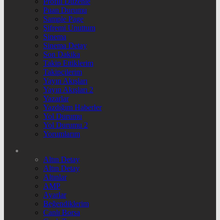
Profili Düzenle
Puan Durumu
Sample Page
Şifremi Unuttum
Sinema
Sinema Detay
Son Dakika
Takip Ettiklerim
Takipçilerim
Yayın Akışları
Yayın Akışları 2
Yazarlar
Yazdığım Haberler
Yol Durumu
Yol Durumu 2
Yorumlarım
Altın Detay
Altın Detay
Altınlar
AMP
Ayarlar
Beğendiklerim
Canlı Borsa