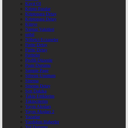
Kayıt Ol
Kripto Paralar
Kriptopara Detay
Kriptopara Detay
Künye
Namaz Vakitleri
nnbil
Nöbetçi Eczaneler
Parite Detay
Parite Detay
Pariteler
Profili Düzenle
Puan Durumu
Sample Page
Şifremi Unuttum
Sinema
Sinema Detay
Son Dakika
Takip Ettiklerim
Takipçilerim
Yayın Akışları
Yayın Akışları 2
Yazarlar
Yazdığım Haberler
Yol Durumu