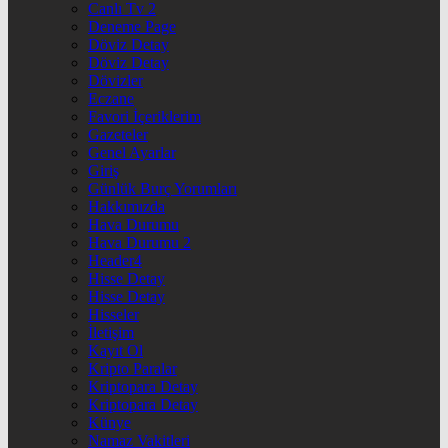
Canlı Tv 2
Deneme Page
Döviz Detay
Döviz Detay
Dövizler
Eczane
Favori İçeriklerim
Gazeteler
Genel Ayarlar
Giriş
Günlük Burç Yorumları
Hakkımızda
Hava Durumu
Hava Durumu 2
Header4
Hisse Detay
Hisse Detay
Hisseler
İletişim
Kayıt Ol
Kripto Paralar
Kriptopara Detay
Kriptopara Detay
Künye
Namaz Vakitleri