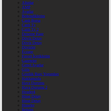
Altınlar
AMP
Ayarlar
Beğendiklerim
Canlı Borsa
Canlı Tv
Canlı Tv 2
Deneme Page
Döviz Detay
Döviz Detay
Dövizler
Eczane
Favori İçeriklerim
Gazeteler
Genel Ayarlar
Giriş
Günlük Burç Yorumları
Hakkımızda
Hava Durumu
Hava Durumu 2
Header4
Hisse Detay
Hisse Detay
Hisseler
İletişim