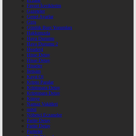
Eczane
Favori İçeriklerim
Gazeteler
Genel Ayarlar
Giriş
Günlük Burç Yorumları
Hakkımızda
Hava Durumu
Hava Durumu 2
Header4
Hisse Detay
Hisse Detay
Hisseler
İletişim
Kayıt Ol
Kripto Paralar
Kriptopara Detay
Kriptopara Detay
Künye
Namaz Vakitleri
nnbil
Nöbetçi Eczaneler
Parite Detay
Parite Detay
Pariteler