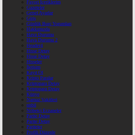
Favori İçeriklerim
Gazeteler
Genel Ayarlar
Giriş
Günlük Burç Yorumları
Hakkımızda
Hava Durumu
Hava Durumu 2
Header4
Hisse Detay
Hisse Detay
Hisseler
İletişim
Kayıt Ol
Kripto Paralar
Kriptopara Detay
Kriptopara Detay
Künye
Namaz Vakitleri
nnbil
Nöbetçi Eczaneler
Parite Detay
Parite Detay
Pariteler
Profili Düzenle