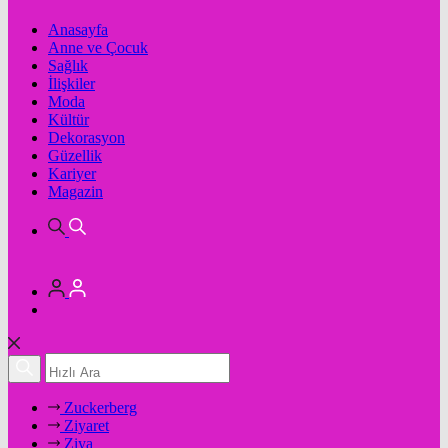
Anasayfa
Anne ve Çocuk
Sağlık
İlişkiler
Moda
Kültür
Dekorasyon
Güzellik
Kariyer
Magazin
Zuckerberg
Ziyaret
Ziya