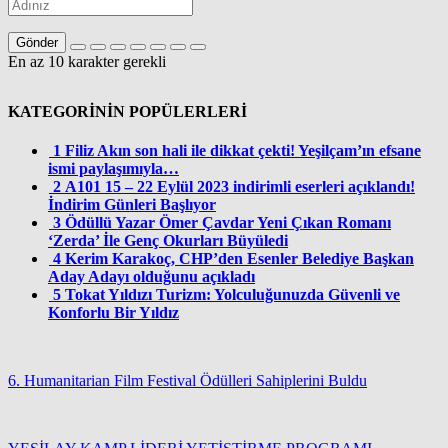
Gönder
En az 10 karakter gerekli
KATEGORİNİN POPÜLERLERİ
1
Filiz Akın son hali ile dikkat çekti! Yeşilçam’ın efsane
ismi paylaşımıyla…
2
A101 15 – 22 Eylül 2023 indirimli eserleri açıklandı!
İndirim Günleri Başlıyor
3
Ödüllü Yazar Ömer Çavdar Yeni Çıkan Romanı
‘Zerda’ İle Genç Okurları Büyüledi
4
Kerim Karakoç, CHP’den Esenler Belediye Başkan
Aday Adayı olduğunu açıkladı
5
Tokat Yıldızı Turizm: Yolculuğunuzda Güvenli ve
Konforlu Bir Yıldız
6. Humanitarian Film Festival Ödülleri Sahiplerini Buldu