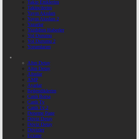
Takip Ettiklerim
Takipçilerim
Yayın Akışları
Yayın Akışları 2
Yazarlar
Yazdığım Haberler
Yol Durumu
Yol Durumu 2
Yorumlarım
Altın Detay
Altın Detay
Altınlar
AMP
Ayarlar
Beğendiklerim
Canlı Borsa
Canlı Tv
Canlı Tv 2
Deneme Page
Döviz Detay
Döviz Detay
Dövizler
Eczane