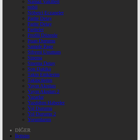
Namaz Vakitleri
nnbil
Nöbetçi Eczaneler
Parite Detay
Parite Detay
Pariteler
Profili Düzenle
Puan Durumu
Sample Page
Şifremi Unuttum
Sinema
Sinema Detay
Son Dakika
Takip Ettiklerim
Takipçilerim
Yayın Akışları
Yayın Akışları 2
Yazarlar
Yazdığım Haberler
Yol Durumu
Yol Durumu 2
Yorumlarım
DİĞER
İletişim