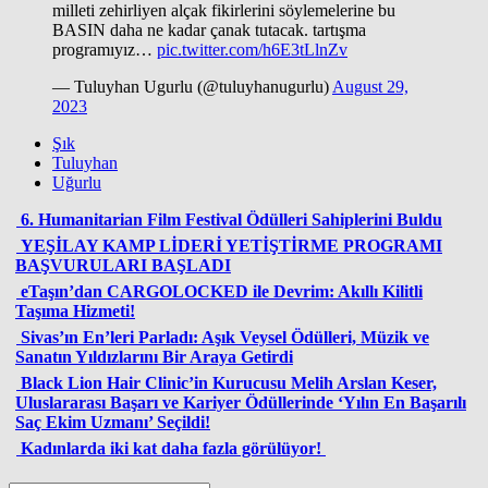
milleti zehirliyen alçak fikirlerini söylemelerine bu
BASIN daha ne kadar çanak tutacak. tartışma
programıyız…
pic.twitter.com/h6E3tLlnZv
— Tuluyhan Ugurlu (@tuluyhanugurlu)
August 29,
2023
Şık
Tuluyhan
Uğurlu
6. Humanitarian Film Festival Ödülleri Sahiplerini Buldu
YEŞİLAY KAMP LİDERİ YETİŞTİRME PROGRAMI
BAŞVURULARI BAŞLADI
eTaşın’dan CARGOLOCKED ile Devrim: Akıllı Kilitli
Taşıma Hizmeti!
Sivas’ın En’leri Parladı: Aşık Veysel Ödülleri, Müzik ve
Sanatın Yıldızlarını Bir Araya Getirdi
Black Lion Hair Clinic’in Kurucusu Melih Arslan Keser,
Uluslararası Başarı ve Kariyer Ödüllerinde ‘Yılın En Başarılı
Saç Ekim Uzmanı’ Seçildi!
Kadınlarda iki kat daha fazla görülüyor!