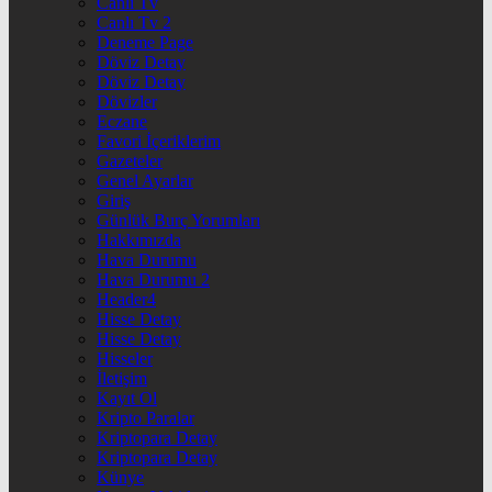
Canlı Tv
Canlı Tv 2
Deneme Page
Döviz Detay
Döviz Detay
Dövizler
Eczane
Favori İçeriklerim
Gazeteler
Genel Ayarlar
Giriş
Günlük Burç Yorumları
Hakkımızda
Hava Durumu
Hava Durumu 2
Header4
Hisse Detay
Hisse Detay
Hisseler
İletişim
Kayıt Ol
Kripto Paralar
Kriptopara Detay
Kriptopara Detay
Künye