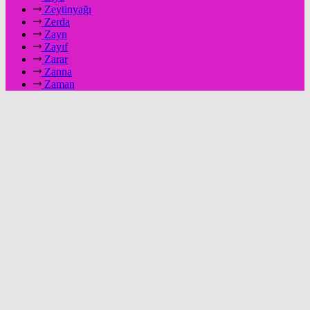
Zeytinyağı
Zerda
Zayn
Zayıf
Zarar
Zanna
Zaman