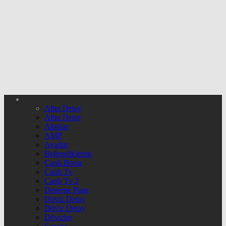
Altın Detay
Altın Detay
Altınlar
AMP
Ayarlar
Beğendiklerim
Canlı Borsa
Canlı Tv
Canlı Tv 2
Deneme Page
Döviz Detay
Döviz Detay
Dövizler