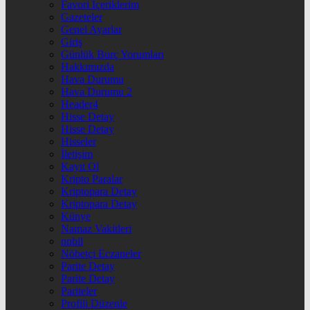
Favori İçeriklerim
Gazeteler
Genel Ayarlar
Giriş
Günlük Burç Yorumları
Hakkımızda
Hava Durumu
Hava Durumu 2
Header4
Hisse Detay
Hisse Detay
Hisseler
İletişim
Kayıt Ol
Kripto Paralar
Kriptopara Detay
Kriptopara Detay
Künye
Namaz Vakitleri
nnbil
Nöbetçi Eczaneler
Parite Detay
Parite Detay
Pariteler
Profili Düzenle