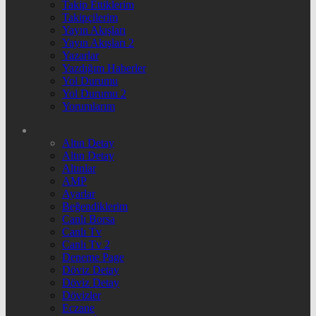
Takip Ettiklerim
Takipçilerim
Yayın Akışları
Yayın Akışları 2
Yazarlar
Yazdığım Haberler
Yol Durumu
Yol Durumu 2
Yorumlarım
Altın Detay
Altın Detay
Altınlar
AMP
Ayarlar
Beğendiklerim
Canlı Borsa
Canlı Tv
Canlı Tv 2
Deneme Page
Döviz Detay
Döviz Detay
Dövizler
Eczane