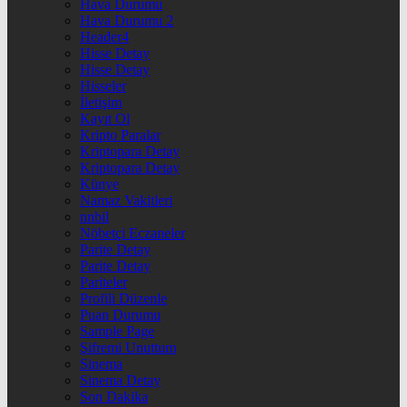
Hava Durumu
Hava Durumu 2
Header4
Hisse Detay
Hisse Detay
Hisseler
İletişim
Kayıt Ol
Kripto Paralar
Kriptopara Detay
Kriptopara Detay
Künye
Namaz Vakitleri
nnbil
Nöbetçi Eczaneler
Parite Detay
Parite Detay
Pariteler
Profili Düzenle
Puan Durumu
Sample Page
Şifremi Unuttum
Sinema
Sinema Detay
Son Dakika