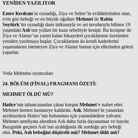
YENİDEN YAZILIYOR
Emre Kıvılcım
‘ın oynadığı, Ziya ve Seher’in evliliklerinden olan,
evin göz bebeği ve en büyük oğulları
Mehmet
ile
Rabia
Soytürk
‘ün oynadığı dans tutkusuyla ve asi tavırlarıyla bilinen 19
yaşındaki
Aslı
‘nın yolları bir kaza sebebiyle kesişir. Bu kesişme ile
Ziya ve Alanur’un yarım kalan hikayeleri çocuklarının üzerinden
yeniden yazılmaya başlar. Çocuklarının da kendi kaderlerini
yaşamalarını istemeyen Ziya ve Alanur bunun için ellerinden geleni
yaparlar.
Veda Mektubu oyuncuları
24. BÖLÜM (FİNAL) FRAGMANI ÖZETİ:
MEHMET ÖLDÜ MÜ?
Hatice
‘nin tabancasından çıkan kurşun
Mehmet
‘e isabet eder.
Mehmet hemen hastaneye kaldırılır.
Aslı
, Mehmet’in yanından
ayrılmazken Hatice’nin bulunması için yanındakilere yalvarır.
Mehmet ameliyata alınırken Aslı daha fazla dayanamaz ve bayılır.
Baygınlık geçiren Aslı’nın ayıldığında ilk sorduğu şey bebeği
olur.
Peki, Aslı bebeğini düşürdü mü? Mehmet öldü mü?