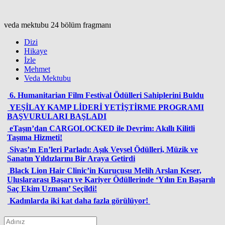
veda mektubu 24 bölüm fragmanı
Dizi
Hikaye
İzle
Mehmet
Veda Mektubu
6. Humanitarian Film Festival Ödülleri Sahiplerini Buldu
YEŞİLAY KAMP LİDERİ YETİŞTİRME PROGRAMI
BAŞVURULARI BAŞLADI
eTaşın’dan CARGOLOCKED ile Devrim: Akıllı Kilitli
Taşıma Hizmeti!
Sivas’ın En’leri Parladı: Aşık Veysel Ödülleri, Müzik ve
Sanatın Yıldızlarını Bir Araya Getirdi
Black Lion Hair Clinic’in Kurucusu Melih Arslan Keser,
Uluslararası Başarı ve Kariyer Ödüllerinde ‘Yılın En Başarılı
Saç Ekim Uzmanı’ Seçildi!
Kadınlarda iki kat daha fazla görülüyor!