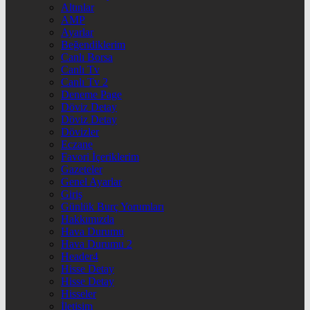
Altınlar
AMP
Ayarlar
Beğendiklerim
Canlı Borsa
Canlı Tv
Canlı Tv 2
Deneme Page
Döviz Detay
Döviz Detay
Dövizler
Eczane
Favori İçeriklerim
Gazeteler
Genel Ayarlar
Giriş
Günlük Burç Yorumları
Hakkımızda
Hava Durumu
Hava Durumu 2
Header4
Hisse Detay
Hisse Detay
Hisseler
İletişim