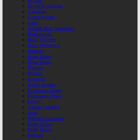
Eczane
Favori İçeriklerim
Gazeteler
Genel Ayarlar
Giriş
Günlük Burç Yorumları
Hakkımızda
Hava Durumu
Hava Durumu 2
Header4
Hisse Detay
Hisse Detay
Hisseler
İletişim
Kayıt Ol
Kripto Paralar
Kriptopara Detay
Kriptopara Detay
Künye
Namaz Vakitleri
nnbil
Nöbetçi Eczaneler
Parite Detay
Parite Detay
Pariteler