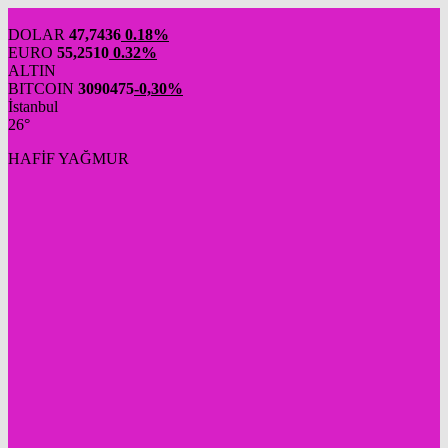
DOLAR
47,7436
0.18%
EURO
55,2510
0.32%
ALTIN
BITCOIN
3090475
-0,30%
İstanbul
26°
HAFİF YAĞMUR