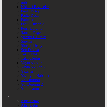
nnbil
Nöbetçi Eczaneler
Parite Detay
Parite Detay
Pariteler
Profili Düzenle
Puan Durumu
Sample Page
Şifremi Unuttum
Sinema
Sinema Detay
Son Dakika
Takip Ettiklerim
Takipçilerim
Yayın Akışları
Yayın Akışları 2
Yazarlar
Yazdığım Haberler
Yol Durumu
Yol Durumu 2
Yorumlarım
Altın Detay
Altın Detay