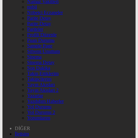
Namaz Vakitleri
nnbil
Nöbetçi Eczaneler
Parite Detay
Parite Detay
Pariteler
Profili Düzenle
Puan Durumu
Sample Page
Şifremi Unuttum
Sinema
Sinema Detay
Son Dakika
Takip Ettiklerim
Takipçilerim
Yayın Akışları
Yayın Akışları 2
Yazarlar
Yazdığım Haberler
Yol Durumu
Yol Durumu 2
Yorumlarım
DİĞER
İletişim