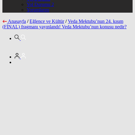
Yol Durumu 2
Yorumlarım
Anasayfa
/
Eğlence ve Kültür
/
Veda Mektubu’nun 24. kısım
(FİNAL) fragmanı yayınlandı! Veda Mektubu’nun konusu nedir?