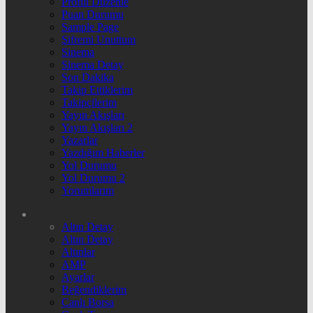
Profili Düzenle
Puan Durumu
Sample Page
Şifremi Unuttum
Sinema
Sinema Detay
Son Dakika
Takip Ettiklerim
Takipçilerim
Yayın Akışları
Yayın Akışları 2
Yazarlar
Yazdığım Haberler
Yol Durumu
Yol Durumu 2
Yorumlarım
Altın Detay
Altın Detay
Altınlar
AMP
Ayarlar
Beğendiklerim
Canlı Borsa