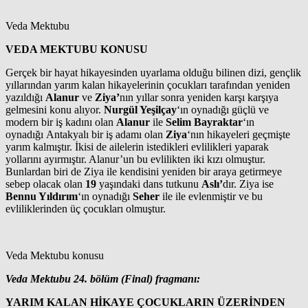
Veda Mektubu
VEDA MEKTUBU KONUSU
Gerçek bir hayat hikayesinden uyarlama olduğu bilinen dizi, gençlik
yıllarından yarım kalan hikayelerinin çocukları tarafından yeniden
yazıldığı
Alanur
ve
Ziya’
nın yıllar sonra yeniden karşı karşıya
gelmesini konu alıyor.
Nurgül Yeşilçay
‘ın oynadığı güçlü ve
modern bir iş kadını olan
Alanur
ile
Selim Bayraktar
‘ın
oynadığı Antakyalı bir iş adamı olan
Ziya
‘nın hikayeleri geçmişte
yarım kalmıştır. İkisi de ailelerin istedikleri evlilikleri yaparak
yollarını ayırmıştır. Alanur’un bu evlilikten iki kızı olmuştur.
Bunlardan biri de Ziya ile kendisini yeniden bir araya getirmeye
sebep olacak olan
19
yaşındaki dans tutkunu
Aslı’
dır. Ziya ise
Bennu Yıldırım
‘ın oynadığı
Seher
ile ile evlenmiştir ve bu
evliliklerinden üç çocukları olmuştur.
Veda Mektubu konusu
Veda Mektubu 24. bölüm (Final) fragmanı:
YARIM KALAN HİKAYE ÇOCUKLARIN ÜZERİNDEN