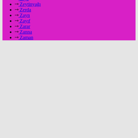
Zeytinyağı
Zerda
Zayn
Zayıf
Zarar
Zanna
Zaman