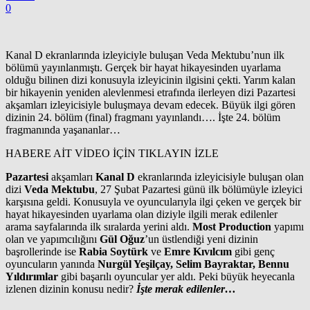
0
Kanal D ekranlarında izleyiciyle buluşan Veda Mektubu’nun ilk
bölümü yayınlanmıştı. Gerçek bir hayat hikayesinden uyarlama
olduğu bilinen dizi konusuyla izleyicinin ilgisini çekti. Yarım kalan
bir hikayenin yeniden alevlenmesi etrafında ilerleyen dizi Pazartesi
akşamları izleyicisiyle buluşmaya devam edecek. Büyük ilgi gören
dizinin 24. bölüm (final) fragmanı yayınlandı…. İşte 24. bölüm
fragmanında yaşananlar…
HABERE AİT VİDEO İÇİN TIKLAYIN
İZLE
Pazartesi
akşamları
Kanal D
ekranlarında izleyicisiyle buluşan olan
dizi
Veda Mektubu
, 27 Şubat Pazartesi günü ilk bölümüyle izleyici
karşısına geldi. Konusuyla ve oyuncularıyla ilgi çeken ve gerçek bir
hayat hikayesinden uyarlama olan diziyle ilgili merak edilenler
arama sayfalarında ilk sıralarda yerini aldı.
Most Production
yapımı
olan ve yapımcılığını
Gül Oğuz
’un üstlendiği yeni dizinin
başrollerinde ise
Rabia Soytürk
ve
Emre Kıvılcım
gibi genç
oyuncuların yanında
Nurgül Yeşilçay, Selim Bayraktar, Bennu
Yıldırımlar
gibi başarılı oyuncular yer aldı. Peki büyük heyecanla
izlenen dizinin konusu nedir?
İşte merak edilenler…