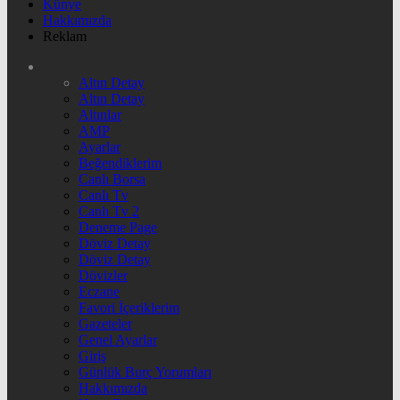
Künye
Hakkımızda
Reklam
Altın Detay
Altın Detay
Altınlar
AMP
Ayarlar
Beğendiklerim
Canlı Borsa
Canlı Tv
Canlı Tv 2
Deneme Page
Döviz Detay
Döviz Detay
Dövizler
Eczane
Favori İçeriklerim
Gazeteler
Genel Ayarlar
Giriş
Günlük Burç Yorumları
Hakkımızda