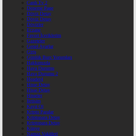
Canlı Tv 2
Deneme Page
Döviz Detay
Döviz Detay
Dövizler
Eczane
Favori İçeriklerim
Gazeteler
Genel Ayarlar
Giriş
Günlük Burç Yorumları
Hakkımızda
Hava Durumu
Hava Durumu 2
Header4
Hisse Detay
Hisse Detay
Hisseler
İletişim
Kayıt Ol
Kripto Paralar
Kriptopara Detay
Kriptopara Detay
Künye
Namaz Vakitleri