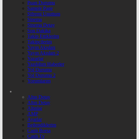
Puan Durumu
Sample Page
Şifremi Unuttum
Sinema
Sinema Detay
Son Dakika
Takip Ettiklerim
Takipçilerim
Yayın Akışları
Yayın Akışları 2
Yazarlar
Yazdığım Haberler
Yol Durumu
Yol Durumu 2
Yorumlarım
Altın Detay
Altın Detay
Altınlar
AMP
Ayarlar
Beğendiklerim
Canlı Borsa
Canlı Tv