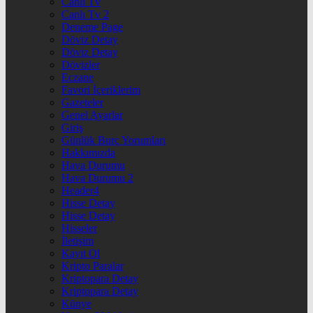
Canlı Tv
Canlı Tv 2
Deneme Page
Döviz Detay
Döviz Detay
Dövizler
Eczane
Favori İçeriklerim
Gazeteler
Genel Ayarlar
Giriş
Günlük Burç Yorumları
Hakkımızda
Hava Durumu
Hava Durumu 2
Header4
Hisse Detay
Hisse Detay
Hisseler
İletişim
Kayıt Ol
Kripto Paralar
Kriptopara Detay
Kriptopara Detay
Künye