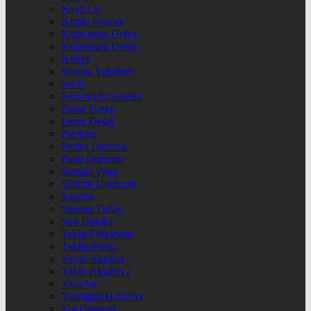
Kayıt Ol
Kripto Paralar
Kriptopara Detay
Kriptopara Detay
Künye
Namaz Vakitleri
nnbil
Nöbetçi Eczaneler
Parite Detay
Parite Detay
Pariteler
Profili Düzenle
Puan Durumu
Sample Page
Şifremi Unuttum
Sinema
Sinema Detay
Son Dakika
Takip Ettiklerim
Takipçilerim
Yayın Akışları
Yayın Akışları 2
Yazarlar
Yazdığım Haberler
Yol Durumu