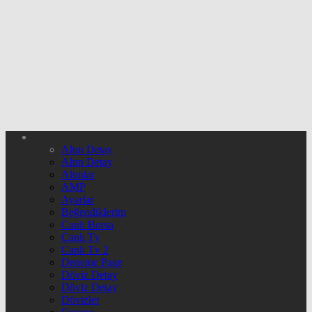
Altın Detay
Altın Detay
Altınlar
AMP
Ayarlar
Beğendiklerim
Canlı Borsa
Canlı Tv
Canlı Tv 2
Deneme Page
Döviz Detay
Döviz Detay
Dövizler