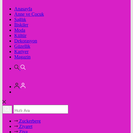
Anasayfa
Anne ve Çocuk
Sağlık
İlişkiler
Moda
Kültür
Dekorasyon
Güzellik
Kariyer
Magazin
Zuckerberg
Ziyaret
Ziya