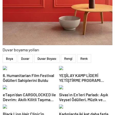
Duvar boyama yolları
Boya
Duvar
Duvar Boyası
Rengi
Renk
6. Humanitarian Film Festival
YEŞİLAY KAMP LİDERİ
Ödülleri Sahiplerini Buldu
YETİŞTİRME PROGRAMI
BAŞVURULARI BAŞLADI
eTaşın’dan CARGOLOCKED ile
Sivas’ın En’leri Parladı: Aşık
Devrim: Akıllı Kilitli Taşıma
Veysel Ödülleri, Müzik ve
Hizmeti!
Sanatın Yıldızlarını Bir Araya
Getirdi
Black Lion Hair Clinic’in
Kadınlarda iki kat daha fazla