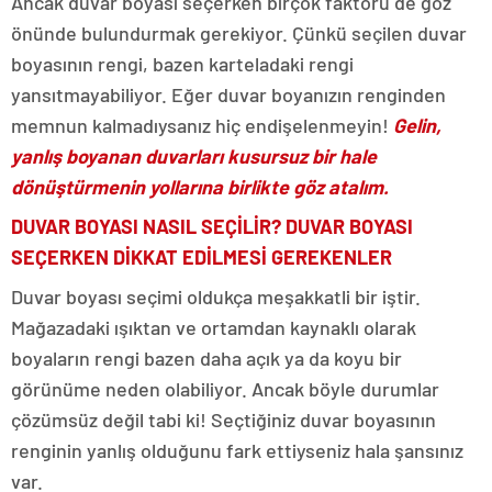
Ancak duvar boyası seçerken birçok faktörü de göz
önünde bulundurmak gerekiyor. Çünkü seçilen duvar
boyasının rengi, bazen karteladaki rengi
yansıtmayabiliyor. Eğer duvar boyanızın renginden
memnun kalmadıysanız hiç endişelenmeyin!
Gelin,
yanlış boyanan duvarları kusursuz bir hale
dönüştürmenin yollarına birlikte göz atalım.
DUVAR BOYASI NASIL SEÇİLİR? DUVAR BOYASI
SEÇERKEN DİKKAT EDİLMESİ GEREKENLER
Duvar boyası seçimi oldukça meşakkatli bir iştir.
Mağazadaki ışıktan ve ortamdan kaynaklı olarak
boyaların rengi bazen daha açık ya da koyu bir
görünüme neden olabiliyor. Ancak böyle durumlar
çözümsüz değil tabi ki! Seçtiğiniz duvar boyasının
renginin yanlış olduğunu fark ettiyseniz hala şansınız
var.