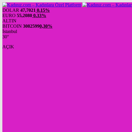
DOLAR
47,7021
0.15%
EURO
55,2080
0.33%
ALTIN
BITCOIN
3082599
0,30%
İstanbul
30°
AÇIK