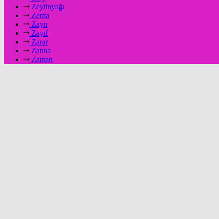
Zeytinyağı
Zerda
Zayn
Zayıf
Zarar
Zanna
Zaman