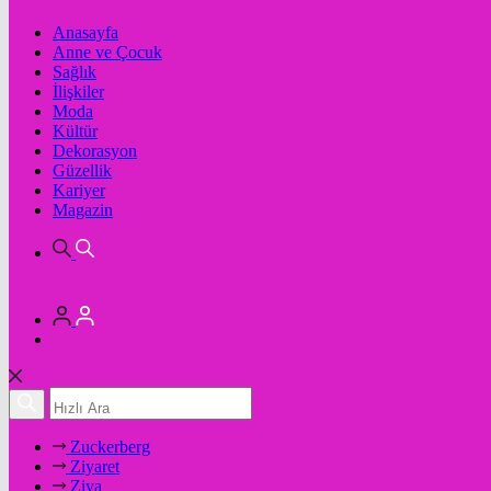
Anasayfa
Anne ve Çocuk
Sağlık
İlişkiler
Moda
Kültür
Dekorasyon
Güzellik
Kariyer
Magazin
Zuckerberg
Ziyaret
Ziya