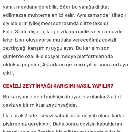
yanık meydana gelebilir. Eğer bu yanığa dikkat
edilmezse muhtemelen izi kalır. Aynı zamanda iltihaplı
sivilcelerin iyileşmesi sonrasında ciltte lekeler
kalır. Sizde dışarı çıktığınızda gerginlik ve yüzünüzde
leke, izler oluşuyorsa mutlaka vereceğimiz cevizli
zeytinyağı karışımını uygulayın. Bu karışım son
günlerde özellikle sosyal medya platformlarında
oldukça popüler. Aktarların gizli sırrı yıllar sonra ortaya
çıktı.
CEVİZLİ ZEYTİNYAĞI KARIŞIMI NASIL YAPILIR?
Bu karışımı elde etmek için ihtiyacınız olanlar 3 adet
ceviz ve bir miktar zeytinyağıdır.
İlk olarak 3 adet cevizi kabukları simsiyah olana kadar
pişirmeniz gerekiyor. Daha sonra cevizin kabuklarını
kırarak ezin ve üzerine bir miktar zeytinyağı ekleyin.