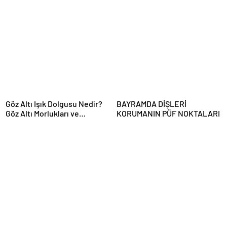
Yaptırmayın”
Göz Altı Işık Dolgusu Nedir?
BAYRAMDA DİŞLERİ
Göz Altı Morlukları ve
KORUMANIN PÜF NOKTALARI
Çukurlar İçin Kalıcı Çözüm!