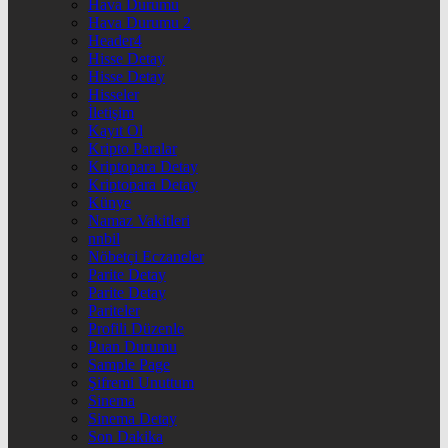
Hava Durumu
Hava Durumu 2
Header4
Hisse Detay
Hisse Detay
Hisseler
İletişim
Kayıt Ol
Kripto Paralar
Kriptopara Detay
Kriptopara Detay
Künye
Namaz Vakitleri
nnbil
Nöbetçi Eczaneler
Parite Detay
Parite Detay
Pariteler
Profili Düzenle
Puan Durumu
Sample Page
Şifremi Unuttum
Sinema
Sinema Detay
Son Dakika