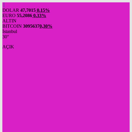
DOLAR
47,7015
0.15%
EURO
55,2086
0.33%
ALTIN
BITCOIN
3095637
0,30%
İstanbul
30°
AÇIK