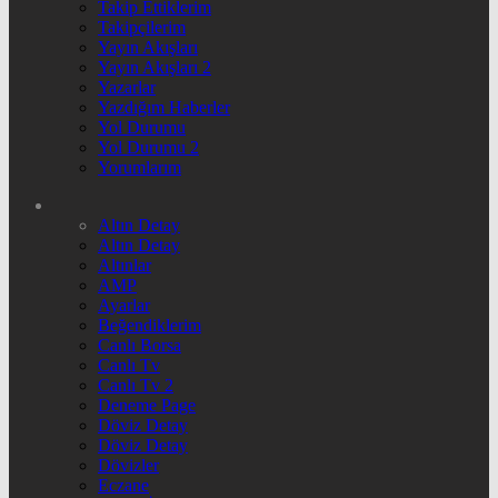
Takip Ettiklerim
Takipçilerim
Yayın Akışları
Yayın Akışları 2
Yazarlar
Yazdığım Haberler
Yol Durumu
Yol Durumu 2
Yorumlarım
Altın Detay
Altın Detay
Altınlar
AMP
Ayarlar
Beğendiklerim
Canlı Borsa
Canlı Tv
Canlı Tv 2
Deneme Page
Döviz Detay
Döviz Detay
Dövizler
Eczane