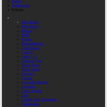
Künye
Hakkımızda
Reklam
Altın Detay
Altın Detay
Altınlar
AMP
Ayarlar
Beğendiklerim
Canlı Borsa
Canlı Tv
Canlı Tv 2
Deneme Page
Döviz Detay
Döviz Detay
Dövizler
Eczane
Favori İçeriklerim
Gazeteler
Genel Ayarlar
Giriş
Günlük Burç Yorumları
Hakkımızda