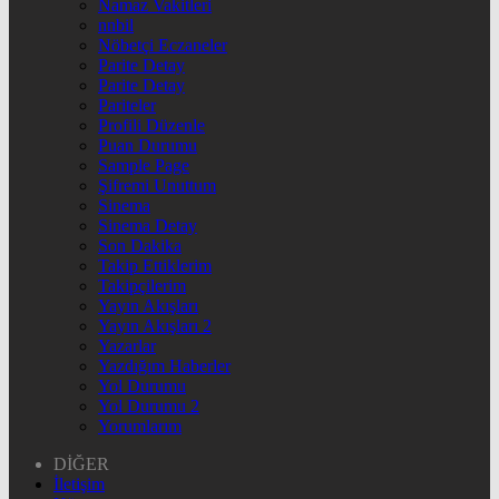
Namaz Vakitleri
nnbil
Nöbetçi Eczaneler
Parite Detay
Parite Detay
Pariteler
Profili Düzenle
Puan Durumu
Sample Page
Şifremi Unuttum
Sinema
Sinema Detay
Son Dakika
Takip Ettiklerim
Takipçilerim
Yayın Akışları
Yayın Akışları 2
Yazarlar
Yazdığım Haberler
Yol Durumu
Yol Durumu 2
Yorumlarım
DİĞER
İletişim