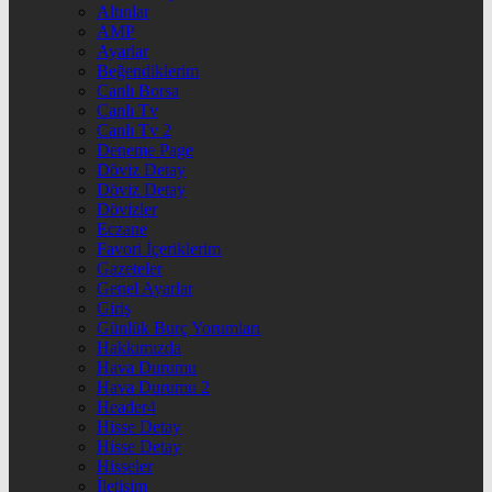
Altınlar
AMP
Ayarlar
Beğendiklerim
Canlı Borsa
Canlı Tv
Canlı Tv 2
Deneme Page
Döviz Detay
Döviz Detay
Dövizler
Eczane
Favori İçeriklerim
Gazeteler
Genel Ayarlar
Giriş
Günlük Burç Yorumları
Hakkımızda
Hava Durumu
Hava Durumu 2
Header4
Hisse Detay
Hisse Detay
Hisseler
İletişim