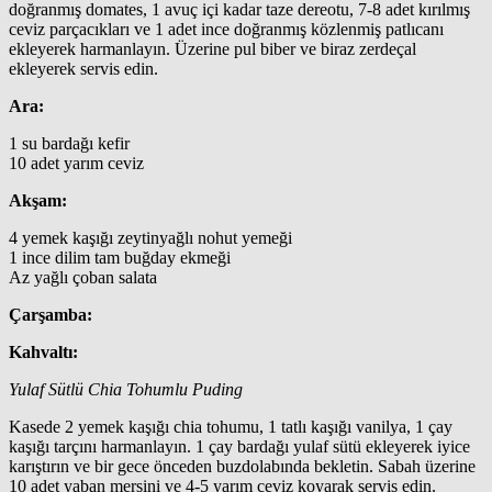
doğranmış domates, 1 avuç içi kadar taze dereotu, 7-8 adet kırılmış
ceviz parçacıkları ve 1 adet ince doğranmış közlenmiş patlıcanı
ekleyerek harmanlayın. Üzerine pul biber ve biraz zerdeçal
ekleyerek servis edin.
Ara:
1 su bardağı kefir
10 adet yarım ceviz
Akşam:
4 yemek kaşığı zeytinyağlı nohut yemeği
1 ince dilim tam buğday ekmeği
Az yağlı çoban salata
Çarşamba:
Kahvaltı:
Yulaf Sütlü Chia Tohumlu Puding
Kasede 2 yemek kaşığı chia tohumu, 1 tatlı kaşığı vanilya, 1 çay
kaşığı tarçını harmanlayın. 1 çay bardağı yulaf sütü ekleyerek iyice
karıştırın ve bir gece önceden buzdolabında bekletin. Sabah üzerine
10 adet yaban mersini ve 4-5 yarım ceviz koyarak servis edin.