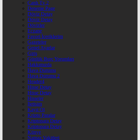
Canlı Tv 2
Deneme Page
Döviz Detay
Döviz Detay
Dövizler
Eczane
Favori İçeriklerim
Gazeteler
Genel Ayarlar
Giriş
Günlük Burç Yorumları
Hakkımızda
Hava Durumu
Hava Durumu 2
Header4
Hisse Detay
Hisse Detay
Hisseler
İletişim
Kayıt Ol
Kripto Paralar
Kriptopara Detay
Kriptopara Detay
Künye
Namaz Vakitleri