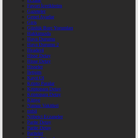
Eczane
Favori İçeriklerim
Gazeteler
Genel Ayarlar
Giriş
Günlük Burç Yorumları
Hakkımızda
Hava Durumu
Hava Durumu 2
Header4
Hisse Detay
Hisse Detay
Hisseler
İletişim
Kayıt Ol
Kripto Paralar
Kriptopara Detay
Kriptopara Detay
Künye
Namaz Vakitleri
nnbil
Nöbetçi Eczaneler
Parite Detay
Parite Detay
Pariteler