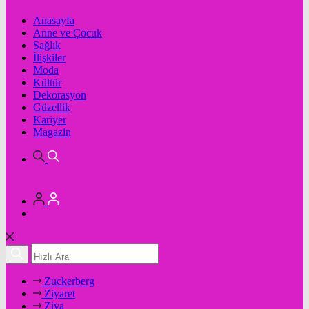
Anasayfa
Anne ve Çocuk
Sağlık
İlişkiler
Moda
Kültür
Dekorasyon
Güzellik
Kariyer
Magazin
Zuckerberg
Ziyaret
Ziya