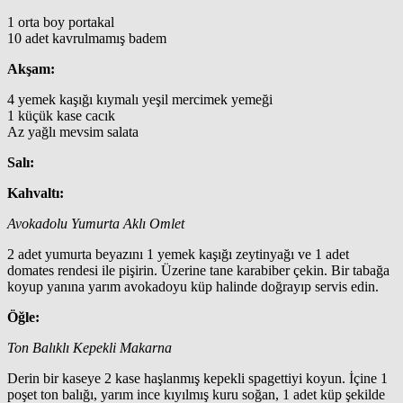
1 orta boy portakal
10 adet kavrulmamış badem
Akşam:
4 yemek kaşığı kıymalı yeşil mercimek yemeği
1 küçük kase cacık
Az yağlı mevsim salata
Salı:
Kahvaltı:
Avokadolu Yumurta Aklı Omlet
2 adet yumurta beyazını 1 yemek kaşığı zeytinyağı ve 1 adet
domates rendesi ile pişirin. Üzerine tane karabiber çekin. Bir tabağa
koyup yanına yarım avokadoyu küp halinde doğrayıp servis edin.
Öğle:
Ton Balıklı Kepekli Makarna
Derin bir kaseye 2 kase haşlanmış kepekli spagettiyi koyun. İçine 1
poşet ton balığı, yarım ince kıyılmış kuru soğan, 1 adet küp şekilde