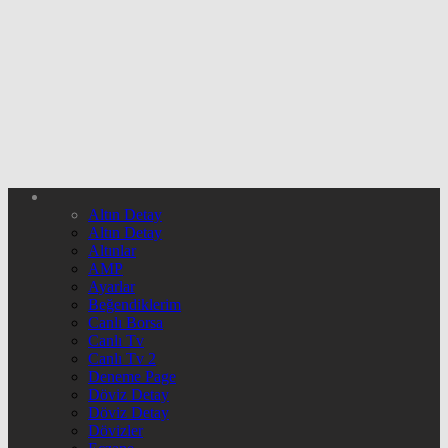
Altın Detay
Altın Detay
Altınlar
AMP
Ayarlar
Beğendiklerim
Canlı Borsa
Canlı Tv
Canlı Tv 2
Deneme Page
Döviz Detay
Döviz Detay
Dövizler