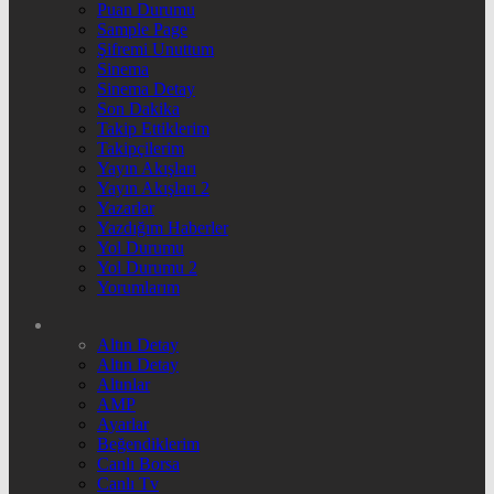
Puan Durumu
Sample Page
Şifremi Unuttum
Sinema
Sinema Detay
Son Dakika
Takip Ettiklerim
Takipçilerim
Yayın Akışları
Yayın Akışları 2
Yazarlar
Yazdığım Haberler
Yol Durumu
Yol Durumu 2
Yorumlarım
Altın Detay
Altın Detay
Altınlar
AMP
Ayarlar
Beğendiklerim
Canlı Borsa
Canlı Tv