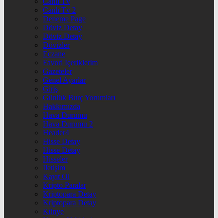
Canlı Tv
Canlı Tv 2
Deneme Page
Döviz Detay
Döviz Detay
Dövizler
Eczane
Favori İçeriklerim
Gazeteler
Genel Ayarlar
Giriş
Günlük Burç Yorumları
Hakkımızda
Hava Durumu
Hava Durumu 2
Header4
Hisse Detay
Hisse Detay
Hisseler
İletişim
Kayıt Ol
Kripto Paralar
Kriptopara Detay
Kriptopara Detay
Künye