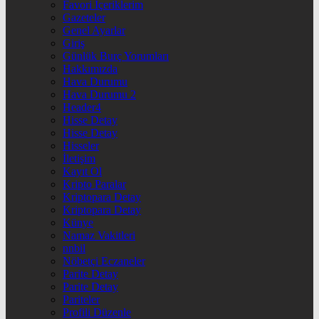
Favori İçeriklerim
Gazeteler
Genel Ayarlar
Giriş
Günlük Burç Yorumları
Hakkımızda
Hava Durumu
Hava Durumu 2
Header4
Hisse Detay
Hisse Detay
Hisseler
İletişim
Kayıt Ol
Kripto Paralar
Kriptopara Detay
Kriptopara Detay
Künye
Namaz Vakitleri
nnbil
Nöbetçi Eczaneler
Parite Detay
Parite Detay
Pariteler
Profili Düzenle