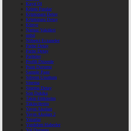
Kayıt Ol
Kripto Paralar
Kriptopara Detay
Kriptopara Detay
Künye
Namaz Vakitleri
nnbil
Nöbetçi Eczaneler
Parite Detay
Parite Detay
Pariteler
Profili Düzenle
Puan Durumu
Sample Page
Şifremi Unuttum
Sinema
Sinema Detay
Son Dakika
Takip Ettiklerim
Takipçilerim
Yayın Akışları
Yayın Akışları 2
Yazarlar
Yazdığım Haberler
Yol Durumu