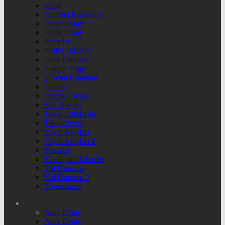
nnbil
Nöbetçi Eczaneler
Parite Detay
Parite Detay
Pariteler
Profili Düzenle
Puan Durumu
Sample Page
Şifremi Unuttum
Sinema
Sinema Detay
Son Dakika
Takip Ettiklerim
Takipçilerim
Yayın Akışları
Yayın Akışları 2
Yazarlar
Yazdığım Haberler
Yol Durumu
Yol Durumu 2
Yorumlarım
Altın Detay
Altın Detay