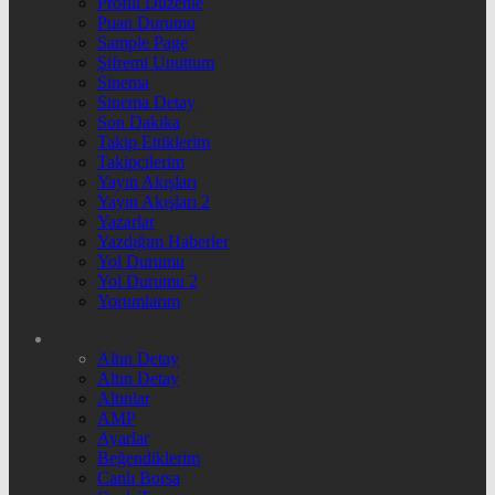
Profili Düzenle
Puan Durumu
Sample Page
Şifremi Unuttum
Sinema
Sinema Detay
Son Dakika
Takip Ettiklerim
Takipçilerim
Yayın Akışları
Yayın Akışları 2
Yazarlar
Yazdığım Haberler
Yol Durumu
Yol Durumu 2
Yorumlarım
Altın Detay
Altın Detay
Altınlar
AMP
Ayarlar
Beğendiklerim
Canlı Borsa