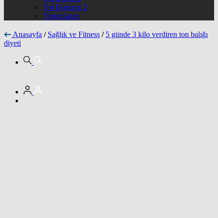
Yol Durumu 2
Yorumlarım
Anasayfa
/
Sağlık ve Fitness
/
5 günde 3 kilo verdiren ton balığı
diyeti