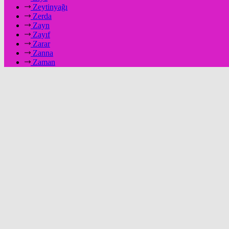
Zeytinyağı
Zerda
Zayn
Zayıf
Zarar
Zanna
Zaman