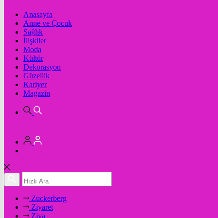
Anasayfa
Anne ve Çocuk
Sağlık
İlişkiler
Moda
Kültür
Dekorasyon
Güzellik
Kariyer
Magazin
Zuckerberg
Ziyaret
Ziya