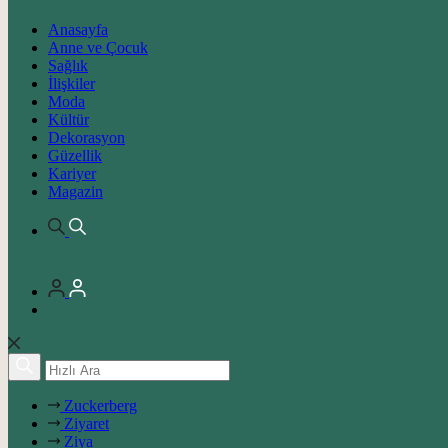
Anasayfa
Anne ve Çocuk
Sağlık
İlişkiler
Moda
Kültür
Dekorasyon
Güzellik
Kariyer
Magazin
Zuckerberg
Ziyaret
Ziya