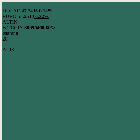
DOLAR
47,7436
0.18%
EURO
55,2510
0.32%
ALTIN
BITCOIN
3099546
0,80%
İstanbul
28°
AÇIK