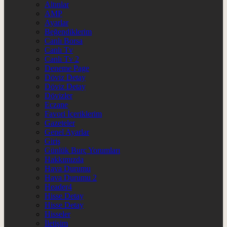
Altınlar
AMP
Ayarlar
Beğendiklerim
Canlı Borsa
Canlı Tv
Canlı Tv 2
Deneme Page
Döviz Detay
Döviz Detay
Dövizler
Eczane
Favori İçeriklerim
Gazeteler
Genel Ayarlar
Giriş
Günlük Burç Yorumları
Hakkımızda
Hava Durumu
Hava Durumu 2
Header4
Hisse Detay
Hisse Detay
Hisseler
İletişim