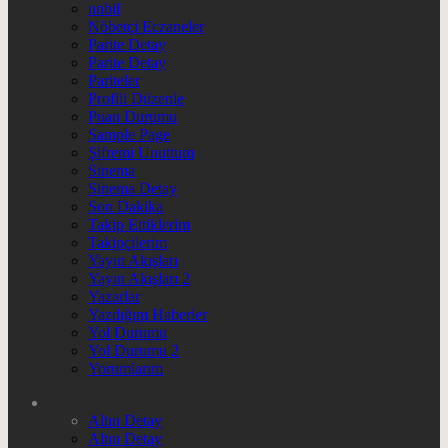
nnbil
Nöbetçi Eczaneler
Parite Detay
Parite Detay
Pariteler
Profili Düzenle
Puan Durumu
Sample Page
Şifremi Unuttum
Sinema
Sinema Detay
Son Dakika
Takip Ettiklerim
Takipçilerim
Yayın Akışları
Yayın Akışları 2
Yazarlar
Yazdığım Haberler
Yol Durumu
Yol Durumu 2
Yorumlarım
Altın Detay
Altın Detay