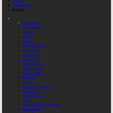
Künye
Hakkımızda
Reklam
Altın Detay
Altın Detay
Altınlar
AMP
Ayarlar
Beğendiklerim
Canlı Borsa
Canlı Tv
Canlı Tv 2
Deneme Page
Döviz Detay
Döviz Detay
Dövizler
Eczane
Favori İçeriklerim
Gazeteler
Genel Ayarlar
Giriş
Günlük Burç Yorumları
Hakkımızda