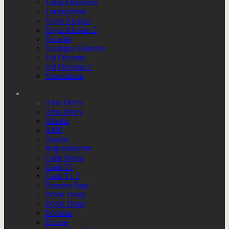
Takip Ettiklerim
Takipçilerim
Yayın Akışları
Yayın Akışları 2
Yazarlar
Yazdığım Haberler
Yol Durumu
Yol Durumu 2
Yorumlarım
Altın Detay
Altın Detay
Altınlar
AMP
Ayarlar
Beğendiklerim
Canlı Borsa
Canlı Tv
Canlı Tv 2
Deneme Page
Döviz Detay
Döviz Detay
Dövizler
Eczane