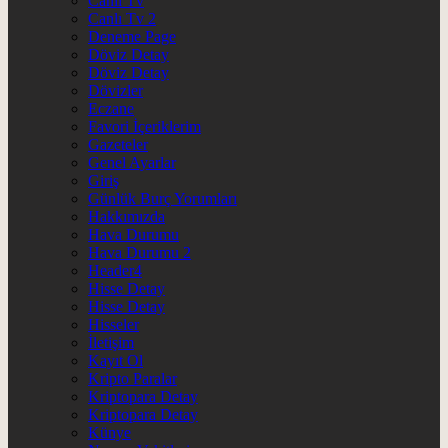
Canlı Tv
Canlı Tv 2
Deneme Page
Döviz Detay
Döviz Detay
Dövizler
Eczane
Favori İçeriklerim
Gazeteler
Genel Ayarlar
Giriş
Günlük Burç Yorumları
Hakkımızda
Hava Durumu
Hava Durumu 2
Header4
Hisse Detay
Hisse Detay
Hisseler
İletişim
Kayıt Ol
Kripto Paralar
Kriptopara Detay
Kriptopara Detay
Künye