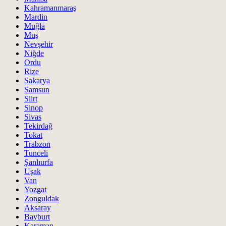
Kahramanmaraş
Mardin
Muğla
Muş
Nevşehir
Niğde
Ordu
Rize
Sakarya
Samsun
Siirt
Sinop
Sivas
Tekirdağ
Tokat
Trabzon
Tunceli
Şanlıurfa
Uşak
Van
Yozgat
Zonguldak
Aksaray
Bayburt
Karaman