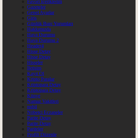
Favori İçeriklerim
Gazeteler
Genel Ayarlar
Giriş
Günlük Burç Yorumları
Hakkımızda
Hava Durumu
Hava Durumu 2
Header4
Hisse Detay
Hisse Detay
Hisseler
İletişim
Kayıt Ol
Kripto Paralar
Kriptopara Detay
Kriptopara Detay
Künye
Namaz Vakitleri
nnbil
Nöbetçi Eczaneler
Parite Detay
Parite Detay
Pariteler
Profili Düzenle