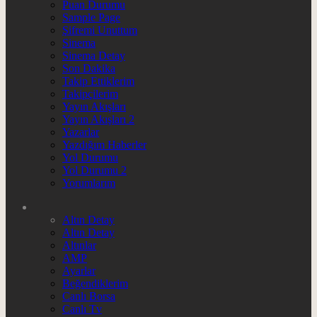
Puan Durumu
Sample Page
Şifremi Unuttum
Sinema
Sinema Detay
Son Dakika
Takip Ettiklerim
Takipçilerim
Yayın Akışları
Yayın Akışları 2
Yazarlar
Yazdığım Haberler
Yol Durumu
Yol Durumu 2
Yorumlarım
Altın Detay
Altın Detay
Altınlar
AMP
Ayarlar
Beğendiklerim
Canlı Borsa
Canlı Tv