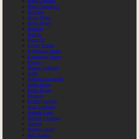
Hava Durumu
Hava Durumu 2
Header4
Hisse Detay
Hisse Detay
Hisseler
İletişim
Kayıt Ol
Kripto Paralar
Kriptopara Detay
Kriptopara Detay
Künye
Namaz Vakitleri
nnbil
Nöbetçi Eczaneler
Parite Detay
Parite Detay
Pariteler
Profili Düzenle
Puan Durumu
Sample Page
Şifremi Unuttum
Sinema
Sinema Detay
Son Dakika