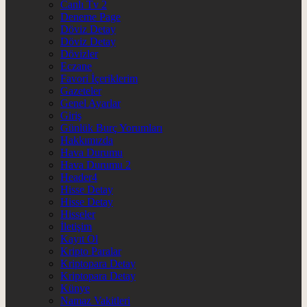
Canlı Tv 2
Deneme Page
Döviz Detay
Döviz Detay
Dövizler
Eczane
Favori İçeriklerim
Gazeteler
Genel Ayarlar
Giriş
Günlük Burç Yorumları
Hakkımızda
Hava Durumu
Hava Durumu 2
Header4
Hisse Detay
Hisse Detay
Hisseler
İletişim
Kayıt Ol
Kripto Paralar
Kriptopara Detay
Kriptopara Detay
Künye
Namaz Vakitleri