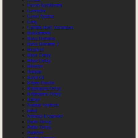
Favori İçeriklerim
Gazeteler
Genel Ayarlar
Giriş
Günlük Burç Yorumları
Hakkımızda
Hava Durumu
Hava Durumu 2
Header4
Hisse Detay
Hisse Detay
Hisseler
İletişim
Kayıt Ol
Kripto Paralar
Kriptopara Detay
Kriptopara Detay
Künye
Namaz Vakitleri
nnbil
Nöbetçi Eczaneler
Parite Detay
Parite Detay
Pariteler