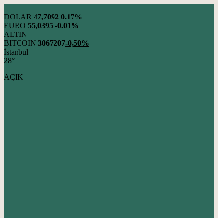
DOLAR
47,7092
0.17%
EURO
55,0395
-0.01%
ALTIN
BITCOIN
3067207
-0,50%
İstanbul
28°
AÇIK