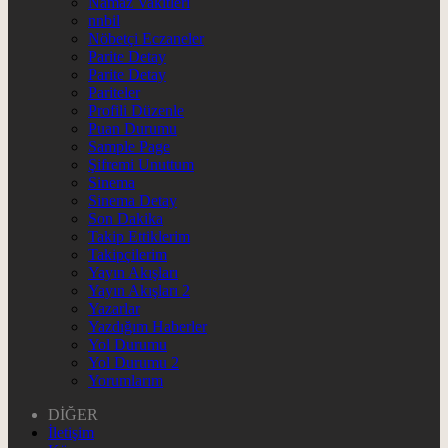
Namaz Vakitleri
nnbil
Nöbetçi Eczaneler
Parite Detay
Parite Detay
Pariteler
Profili Düzenle
Puan Durumu
Sample Page
Şifremi Unuttum
Sinema
Sinema Detay
Son Dakika
Takip Ettiklerim
Takipçilerim
Yayın Akışları
Yayın Akışları 2
Yazarlar
Yazdığım Haberler
Yol Durumu
Yol Durumu 2
Yorumlarım
DİĞER
İletişim