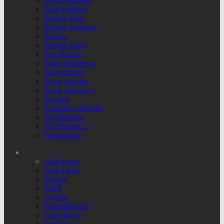
Profili Düzenle
Puan Durumu
Sample Page
Şifremi Unuttum
Sinema
Sinema Detay
Son Dakika
Takip Ettiklerim
Takipçilerim
Yayın Akışları
Yayın Akışları 2
Yazarlar
Yazdığım Haberler
Yol Durumu
Yol Durumu 2
Yorumlarım
Altın Detay
Altın Detay
Altınlar
AMP
Ayarlar
Beğendiklerim
Canlı Borsa