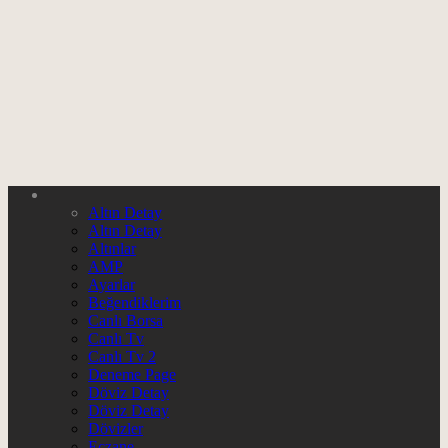
Altın Detay
Altın Detay
Altınlar
AMP
Ayarlar
Beğendiklerim
Canlı Borsa
Canlı Tv
Canlı Tv 2
Deneme Page
Döviz Detay
Döviz Detay
Dövizler
Eczane