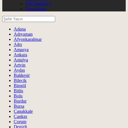
Yol Durumu 2
Yorumlarım
Adana
Adıyaman
Afyonkarahisar
Ağrı
Amasya
Ankara
Antalya
Artvin
Aydın
Balıkesir
Bilecik
Bingöl
Bitlis
Bolu
Burdur
Bursa
Çanakkale
Çankırı
Çorum
Denizli