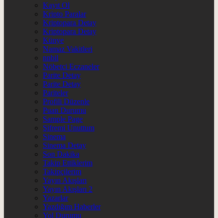
Kayıt Ol
Kripto Paralar
Kriptopara Detay
Kriptopara Detay
Künye
Namaz Vakitleri
nnbil
Nöbetçi Eczaneler
Parite Detay
Parite Detay
Pariteler
Profili Düzenle
Puan Durumu
Sample Page
Şifremi Unuttum
Sinema
Sinema Detay
Son Dakika
Takip Ettiklerim
Takipçilerim
Yayın Akışları
Yayın Akışları 2
Yazarlar
Yazdığım Haberler
Yol Durumu