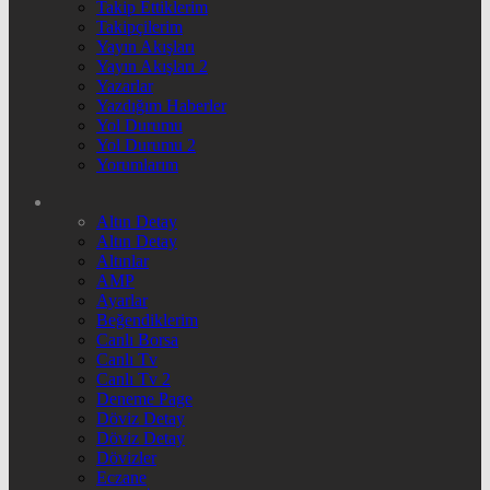
Takip Ettiklerim
Takipçilerim
Yayın Akışları
Yayın Akışları 2
Yazarlar
Yazdığım Haberler
Yol Durumu
Yol Durumu 2
Yorumlarım
Altın Detay
Altın Detay
Altınlar
AMP
Ayarlar
Beğendiklerim
Canlı Borsa
Canlı Tv
Canlı Tv 2
Deneme Page
Döviz Detay
Döviz Detay
Dövizler
Eczane