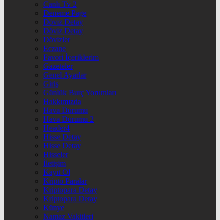
Canlı Tv 2
Deneme Page
Döviz Detay
Döviz Detay
Dövizler
Eczane
Favori İçeriklerim
Gazeteler
Genel Ayarlar
Giriş
Günlük Burç Yorumları
Hakkımızda
Hava Durumu
Hava Durumu 2
Header4
Hisse Detay
Hisse Detay
Hisseler
İletişim
Kayıt Ol
Kripto Paralar
Kriptopara Detay
Kriptopara Detay
Künye
Namaz Vakitleri