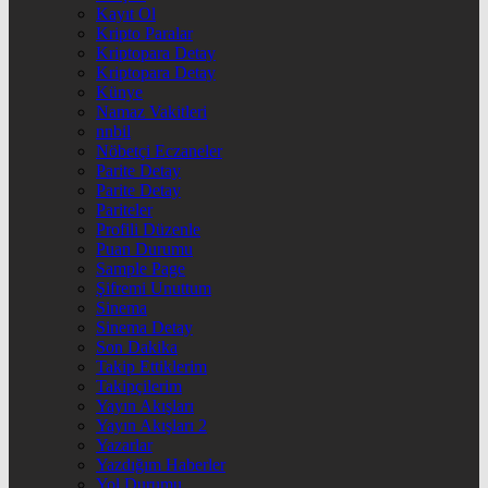
Kayıt Ol
Kripto Paralar
Kriptopara Detay
Kriptopara Detay
Künye
Namaz Vakitleri
nnbil
Nöbetçi Eczaneler
Parite Detay
Parite Detay
Pariteler
Profili Düzenle
Puan Durumu
Sample Page
Şifremi Unuttum
Sinema
Sinema Detay
Son Dakika
Takip Ettiklerim
Takipçilerim
Yayın Akışları
Yayın Akışları 2
Yazarlar
Yazdığım Haberler
Yol Durumu