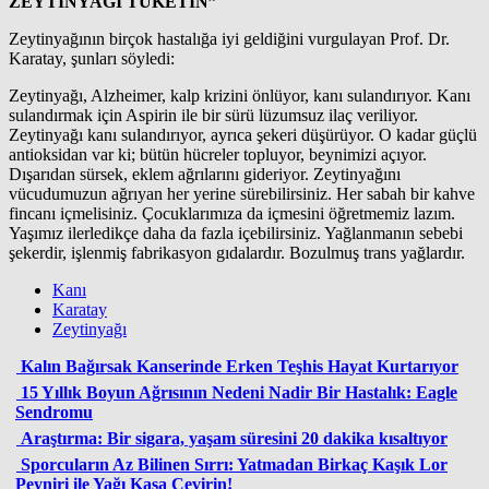
ZEYTİNYAĞI TÜKETİN”
Zeytinyağının birçok hastalığa iyi geldiğini vurgulayan Prof. Dr.
Karatay, şunları söyledi:
Zeytinyağı, Alzheimer, kalp krizini önlüyor, kanı sulandırıyor. Kanı
sulandırmak için Aspirin ile bir sürü lüzumsuz ilaç veriliyor.
Zeytinyağı kanı sulandırıyor, ayrıca şekeri düşürüyor. O kadar güçlü
antioksidan var ki; bütün hücreler topluyor, beynimizi açıyor.
Dışarıdan sürsek, eklem ağrılarını gideriyor. Zeytinyağını
vücudumuzun ağrıyan her yerine sürebilirsiniz. Her sabah bir kahve
fincanı içmelisiniz. Çocuklarımıza da içmesini öğretmemiz lazım.
Yaşımız ilerledikçe daha da fazla içebilirsiniz. Yağlanmanın sebebi
şekerdir, işlenmiş fabrikasyon gıdalardır. Bozulmuş trans yağlardır.
Kanı
Karatay
Zeytinyağı
Kalın Bağırsak Kanserinde Erken Teşhis Hayat Kurtarıyor
15 Yıllık Boyun Ağrısının Nedeni Nadir Bir Hastalık: Eagle
Sendromu
Araştırma: Bir sigara, yaşam süresini 20 dakika kısaltıyor
Sporcuların Az Bilinen Sırrı: Yatmadan Birkaç Kaşık Lor
Peyniri ile Yağı Kasa Çevirin!