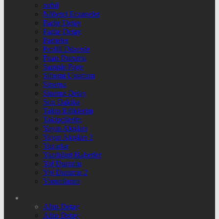
nnbil
Nöbetçi Eczaneler
Parite Detay
Parite Detay
Pariteler
Profili Düzenle
Puan Durumu
Sample Page
Şifremi Unuttum
Sinema
Sinema Detay
Son Dakika
Takip Ettiklerim
Takipçilerim
Yayın Akışları
Yayın Akışları 2
Yazarlar
Yazdığım Haberler
Yol Durumu
Yol Durumu 2
Yorumlarım
Altın Detay
Altın Detay