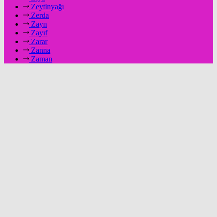
Zeytinyağı
Zerda
Zayn
Zayıf
Zarar
Zanna
Zaman