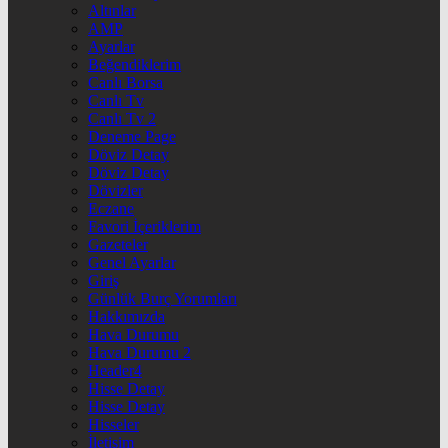
Altınlar
AMP
Ayarlar
Beğendiklerim
Canlı Borsa
Canlı Tv
Canlı Tv 2
Deneme Page
Döviz Detay
Döviz Detay
Dövizler
Eczane
Favori İçeriklerim
Gazeteler
Genel Ayarlar
Giriş
Günlük Burç Yorumları
Hakkımızda
Hava Durumu
Hava Durumu 2
Header4
Hisse Detay
Hisse Detay
Hisseler
İletişim