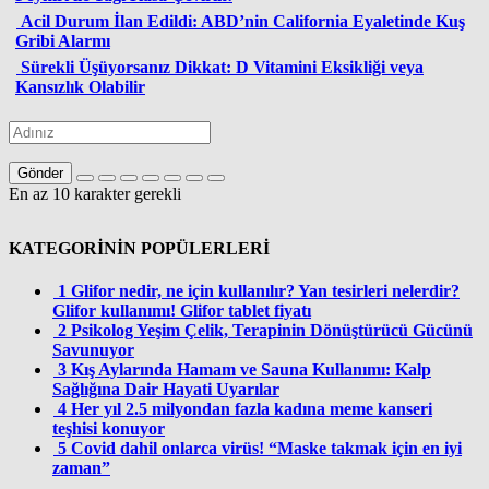
Acil Durum İlan Edildi: ABD’nin California Eyaletinde Kuş
Gribi Alarmı
Sürekli Üşüyorsanız Dikkat: D Vitamini Eksikliği veya
Kansızlık Olabilir
Gönder
En az 10 karakter gerekli
KATEGORİNİN POPÜLERLERİ
1
Glifor nedir, ne için kullanılır? Yan tesirleri nelerdir?
Glifor kullanımı! Glifor tablet fiyatı
2
Psikolog Yeşim Çelik, Terapinin Dönüştürücü Gücünü
Savunuyor
3
Kış Aylarında Hamam ve Sauna Kullanımı: Kalp
Sağlığına Dair Hayati Uyarılar
4
Her yıl 2.5 milyondan fazla kadına meme kanseri
teşhisi konuyor
5
Covid dahil onlarca virüs! “Maske takmak için en iyi
zaman”