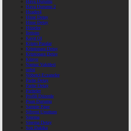
Hava Durumu
Hava Durumu 2
Header4
Hisse Detay
Hisse Detay
Hisseler
İletişim
Kayıt Ol
Kripto Paralar
Kriptopara Detay
Kriptopara Detay
Künye
Namaz Vakitleri
nnbil
Nöbetçi Eczaneler
Parite Detay
Parite Detay
Pariteler
Profili Düzenle
Puan Durumu
Sample Page
Şifremi Unuttum
Sinema
Sinema Detay
Son Dakika