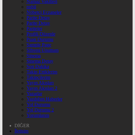
Namaz Vakitleri
nnbil
Nöbetçi Eczaneler
Parite Detay
Parite Detay
Pariteler
Profili Düzenle
Puan Durumu
Sample Page
Şifremi Unuttum
Sinema
Sinema Detay
Son Dakika
Takip Ettiklerim
Takipçilerim
Yayın Akışları
Yayın Akışları 2
Yazarlar
Yazdığım Haberler
Yol Durumu
Yol Durumu 2
Yorumlarım
DİĞER
İletişim