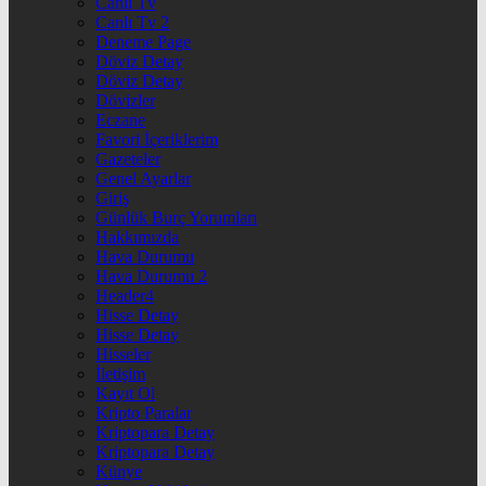
Canlı Tv
Canlı Tv 2
Deneme Page
Döviz Detay
Döviz Detay
Dövizler
Eczane
Favori İçeriklerim
Gazeteler
Genel Ayarlar
Giriş
Günlük Burç Yorumları
Hakkımızda
Hava Durumu
Hava Durumu 2
Header4
Hisse Detay
Hisse Detay
Hisseler
İletişim
Kayıt Ol
Kripto Paralar
Kriptopara Detay
Kriptopara Detay
Künye