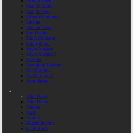
Profili Düzenle
Puan Durumu
Sample Page
Şifremi Unuttum
Sinema
Sinema Detay
Son Dakika
Takip Ettiklerim
Takipçilerim
Yayın Akışları
Yayın Akışları 2
Yazarlar
Yazdığım Haberler
Yol Durumu
Yol Durumu 2
Yorumlarım
Altın Detay
Altın Detay
Altınlar
AMP
Ayarlar
Beğendiklerim
Canlı Borsa