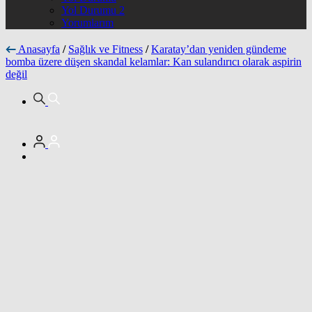
Yol Durumu 2
Yorumlarım
Anasayfa
/
Sağlık ve Fitness
/
Karatay’dan yeniden gündeme
bomba üzere düşen skandal kelamlar: Kan sulandırıcı olarak aspirin
değil