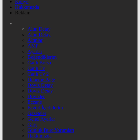
Künye
Hakkımızda
Reklam
Altın Detay
Altın Detay
Altınlar
AMP
Ayarlar
Beğendiklerim
Canlı Borsa
Canlı Tv
Canlı Tv 2
Deneme Page
Döviz Detay
Döviz Detay
Dövizler
Eczane
Favori İçeriklerim
Gazeteler
Genel Ayarlar
Giriş
Günlük Burç Yorumları
Hakkımızda