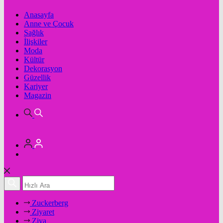
Anasayfa
Anne ve Çocuk
Sağlık
İlişkiler
Moda
Kültür
Dekorasyon
Güzellik
Kariyer
Magazin
Zuckerberg
Ziyaret
Ziya