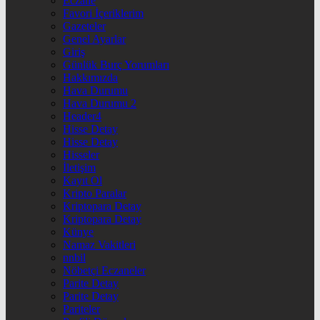
Eczane
Favori İçeriklerim
Gazeteler
Genel Ayarlar
Giriş
Günlük Burç Yorumları
Hakkımızda
Hava Durumu
Hava Durumu 2
Header4
Hisse Detay
Hisse Detay
Hisseler
İletişim
Kayıt Ol
Kripto Paralar
Kriptopara Detay
Kriptopara Detay
Künye
Namaz Vakitleri
nnbil
Nöbetçi Eczaneler
Parite Detay
Parite Detay
Pariteler