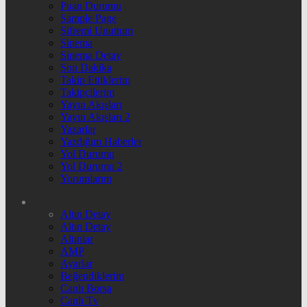
Puan Durumu
Sample Page
Şifremi Unuttum
Sinema
Sinema Detay
Son Dakika
Takip Ettiklerim
Takipçilerim
Yayın Akışları
Yayın Akışları 2
Yazarlar
Yazdığım Haberler
Yol Durumu
Yol Durumu 2
Yorumlarım
Altın Detay
Altın Detay
Altınlar
AMP
Ayarlar
Beğendiklerim
Canlı Borsa
Canlı Tv