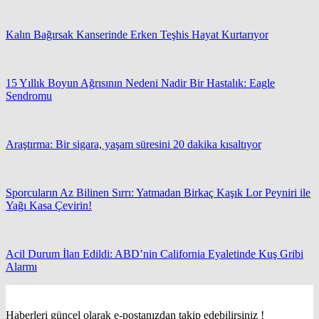
Kalın Bağırsak Kanserinde Erken Teşhis Hayat Kurtarıyor
15 Yıllık Boyun Ağrısının Nedeni Nadir Bir Hastalık: Eagle
Sendromu
Araştırma: Bir sigara, yaşam süresini 20 dakika kısaltıyor
Sporcuların Az Bilinen Sırrı: Yatmadan Birkaç Kaşık Lor Peyniri ile
Yağı Kasa Çevirin!
Acil Durum İlan Edildi: ABD’nin California Eyaletinde Kuş Gribi
Alarmı
Haberleri güncel olarak e-postanızdan takip edebilirsiniz !