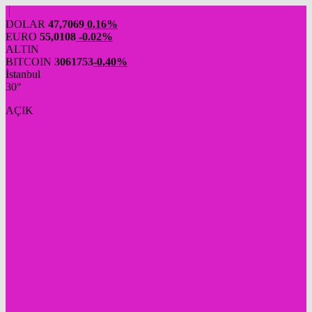
DOLAR
47,7069
0.16%
EURO
55,0108
-0.02%
ALTIN
BITCOIN
3061753
-0,40%
İstanbul
30°
AÇIK