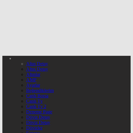
Altın Detay
Altın Detay
Altınlar
AMP
Ayarlar
Beğendiklerim
Canlı Borsa
Canlı Tv
Canlı Tv 2
Deneme Page
Döviz Detay
Döviz Detay
Dövizler