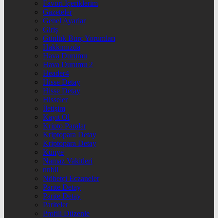
Favori İçeriklerim
Gazeteler
Genel Ayarlar
Giriş
Günlük Burç Yorumları
Hakkımızda
Hava Durumu
Hava Durumu 2
Header4
Hisse Detay
Hisse Detay
Hisseler
İletişim
Kayıt Ol
Kripto Paralar
Kriptopara Detay
Kriptopara Detay
Künye
Namaz Vakitleri
nnbil
Nöbetçi Eczaneler
Parite Detay
Parite Detay
Pariteler
Profili Düzenle