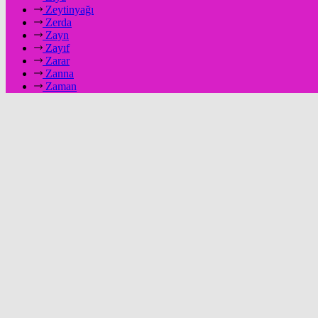
Zeytinyağı
Zerda
Zayn
Zayıf
Zarar
Zanna
Zaman