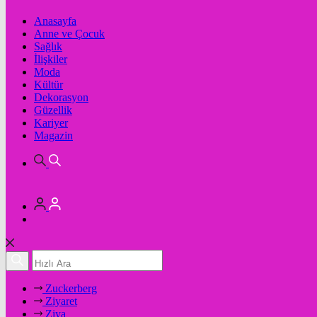
Anasayfa
Anne ve Çocuk
Sağlık
İlişkiler
Moda
Kültür
Dekorasyon
Güzellik
Kariyer
Magazin
Zuckerberg
Ziyaret
Ziya