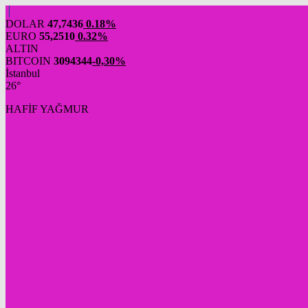
DOLAR
47,7436
0.18%
EURO
55,2510
0.32%
ALTIN
BITCOIN
3094344
-0,30%
İstanbul
26°
HAFİF YAĞMUR